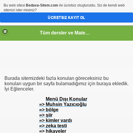
Bu web sitesi
Bedava-Sitem.com
ile ücretsiz oluşturuldu. Siz de kendi web
sitenizi ister misiniz?
ÜCRETSIZ KAYIT OL
Tüm dersler ve Matematik
Burada sitemizdeki fazla konuları göreceksiniz bu
konuları uygun bir sayfa bulamadığımız için buraya ekledik.
İyi Eğlenceler.
Menü Dışı Konular
=> Muhsin Yazıcıoğlu
=> bölge
=> şiir
=> kimler vardı
=> zeka testi
=> hikayeler