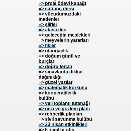
=> proje ödevi kapağı
=> satranç dersi
=> vücudumuzdaki
madenler
=> şiirler
=> atasözleri
=> geleceğin meslekleri
=> meyvelerin yararları
=> tikler
=> utangaçlık
=> doğum günü ve
burçlar
=> doğru tercih
=> sınavlarda dikkat
dağınıklığı
=> güzel yazılar
=> matematik korkusu
=> kooperatifçilik
kulübü
=> veli toplantı tutanağı
=> gezi ve gözlem planı
=> rehberlik planları
=> sivil savunma kulübü
=> 23 nisan etkinlikleri
=> 6. sınıflar sbs