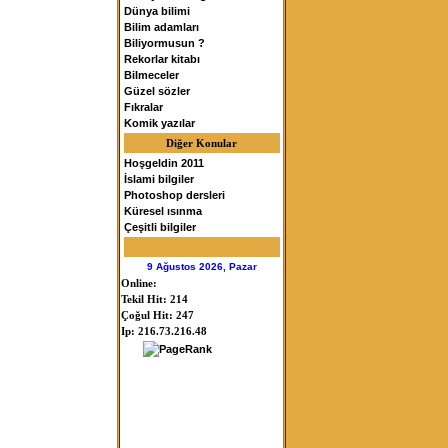
Dünya bilimi
Bilim adamları
Biliyormusun ?
Rekorlar kitabı
Bilmeceler
Güzel sözler
Fıkralar
Komik yazılar
Diğer Konular
Hoşgeldin 2011
İslami bilgiler
Photoshop dersleri
Küresel ısınma
Çeşitli bilgiler
9 Ağustos 2026, Pazar
Online:
Tekil Hit: 214
Çoğul Hit: 247
Ip: 216.73.216.48