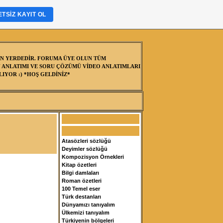
TSIZ KAYIT OL
N YERDEDİR. FORUMA ÜYE OLUN TÜM
 ANLATIMI VE SORU ÇÖZÜMÜ VİDEO ANLATIMLARI
IYOR :) *HOŞ GELDİNİZ*
Atasözleri sözlüğü
Deyimler sözlüğü
Kompozisyon Örnekleri
Kitap özetleri
Bilgi damlaları
Roman özetleri
100 Temel eser
Türk destanları
Dünyamızı tanıyalım
Ülkemizi tanıyalım
Türkiyenin bölgeleri