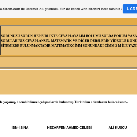
ÜCRE
a-Sitem.com
ile ücretsiz oluşturuldu. Siz de kendi web sitenizi ister misiniz?
SORUNUZU SORUN HEP BİRLİKTE CEVAPLAYALIM BÖLÜMÜ SOLDA FORUM YAZA
SORULARINIZ CEVAPLANSIN. MATEMATİK VE DİĞER DERSLERİN VİDEOLU KONU
SİTEMİZDE BULUNMAKTADIR MATEMATİKCİMM SONUNDAKİ CİMM 2 M İLE YAZIL
de yaşamış, önemli bilimsel çalışmalarda bulunmuş Türk bilim adamlarını bulacaksınız..
İBN-İ SİNA
HEZARFEN AHMED ÇELEBİ
ALİ KUŞÇU