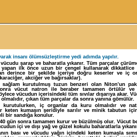
rak insanı ölümsüzleştirme yedi adımda yapılır.
ücudu şarap ve baharatla yıkanır. Tüm parçalar çürümed
apan ilk önce uzun bir çengel kullanarak dikkatlice b
n derince bir şekilde içeriye doğru keserler ve iç or
 karaciğer, akciğer ve bağırsaklar).
 sağlam kurutulmuş tuzun benzeri olan Niton’un pake
Sonra vücut natron ile beraber tamamen örtülür ve
 Böylece vücudun içerisindeki tüm sıvılar dışarıya akar. V
lmalıdır, çıkan tüm parçalar da sonra yanına gömülür.
 kurutulurken, iç organlar da kuru olmalıdır ve nat
r keten kumaşın şeridiyle sarılır ve minik tabutun içine
li bir sandığa konulur.
40 gün sonra tamamen kurur ve büzülmüş olur. Vücut b
vücudun içi ve dışı yağ ve güzel kokulu baharatlarla yıkanı
n bası ve vücudu yağın içindeki keten kumaşla sımsık