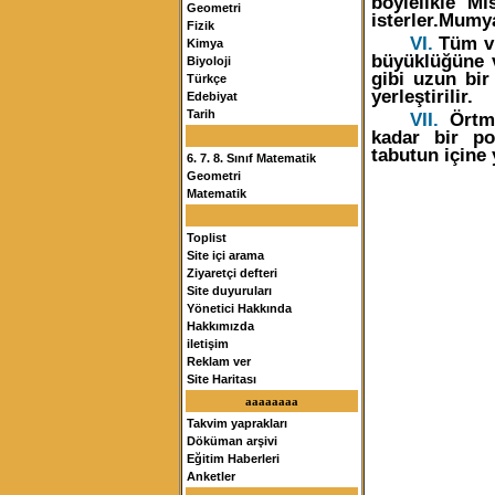
böylelikle Mı
Geometri
isterler.Mumya
Fizik
VI.
Tüm vü
Kimya
büyüklüğüne v
Biyoloji
gibi uzun bir
Türkçe
yerleştirilir.
Edebiyat
Tarih
VII.
Örtme
kadar bir po
tabutun içine y
6. 7. 8. Sınıf Matematik
Geometri
Matematik
Toplist
Site içi arama
Ziyaretçi defteri
Site duyuruları
Yönetici Hakkında
Hakkımızda
iletişim
Reklam ver
Site Haritası
aaaaaaaa
Takvim yaprakları
Döküman arşivi
Eğitim Haberleri
Anketler