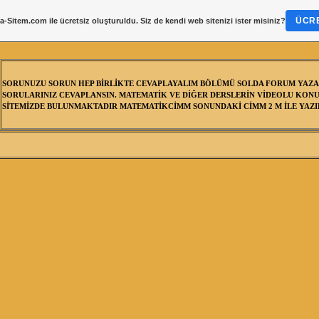
ÜCRE
a-Sitem.com
ile ücretsiz oluşturuldu. Siz de kendi web sitenizi ister misiniz?
SORUNUZU SORUN HEP BİRLİKTE CEVAPLAYALIM BÖLÜMÜ SOLDA FORUM YAZA
SORULARINIZ CEVAPLANSIN. MATEMATİK VE DİĞER DERSLERİN VİDEOLU KONU
SİTEMİZDE BULUNMAKTADIR MATEMATİKCİMM SONUNDAKİ CİMM 2 M İLE YAZIL