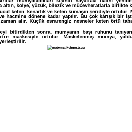
sırlılar mumyaladıkları kişinin hayattaki halini yeni
 altın, kolye, yüzük, bilezik ve mücevheratlarla birlikte k
cut kefen, kenarlık ve keten kumaşın şeridiyle örtülür. 
e hacmine dönene kadar yapılır. Bu çok karışık bir işti
 zaman alır. Küçük esrarengiz nesneler keten örtü taba
yi bitirdikten sonra, mumyanın başı ruhunu tanıya
rtre maskesiyle örtülür. Maskelenmiş mumya, yaldı
erleştirilir.