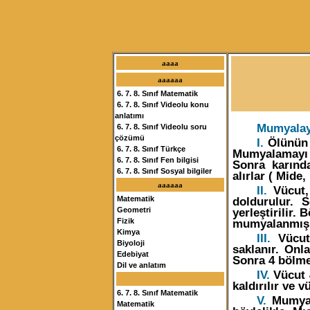
aaaa
aaaaaa
6. 7. 8. Sınıf Matematik
6. 7. 8. Sınıf Videolu konu
anlatımı
Mumyalaya
6. 7. 8. Sınıf Videolu soru
çözümü
I.
Ölünün v
6. 7. 8. Sınıf Türkçe
Mumyalamayı y
6. 7. 8. Sınıf Fen bilgisi
Sonra karında
6. 7. 8. Sınıf Sosyal bilgiler
alırlar ( Mide,
aaaaaa
II.
Vücut,
doldurulur. 
Matematik
yerleştirilir.
Geometri
mumyalanmış o
Fizik
Kimya
III.
Vücut
Biyoloji
saklanır. Onla
Edebiyat
Sonra 4 bölme
Dil ve anlatım
IV.
Vücut 
kaldırılır ve 
6. 7. 8. Sınıf Matematik
V.
Mumyanı
Matematik