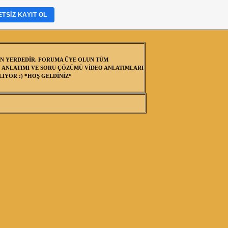
TSIZ KAYIT OL
N YERDEDİR. FORUMA ÜYE OLUN TÜM
 ANLATIMI VE SORU ÇÖZÜMÜ VİDEO ANLATIMLARI
IYOR :) *HOŞ GELDİNİZ*