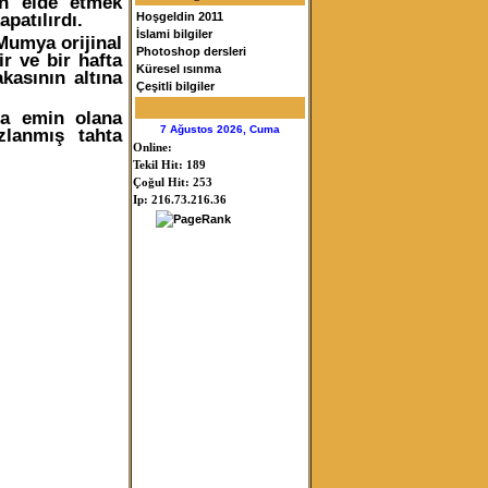
den elde etmek
apatılırdı.
Hoşgeldin 2011
İslami bilgiler
Mumya orijinal
Photoshop dersleri
r ve bir hafta
Küresel ısınma
kasının altına
Çeşitli bilgiler
na emin olana
7 Ağustos 2026, Cuma
zlanmış tahta
Online:
Tekil Hit: 189
Çoğul Hit: 253
Ip: 216.73.216.36