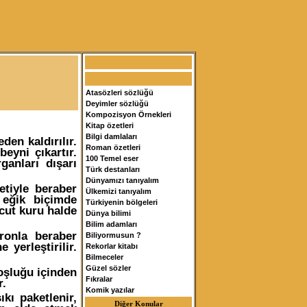
Atasözleri sözlüğü
Deyimler sözlüğü
Kompozisyon Örnekleri
Kitap özetleri
Bilgi damlaları
en kaldırılır.
Roman özetleri
eyni çıkartır.
100 Temel eser
ganları dışarı
Türk destanları
Dünyamızı tanıyalım
tiyle beraber
Ülkemizi tanıyalım
 eğik biçimde
Türkiyenin bölgeleri
ücut kuru halde
Dünya bilimi
Bilim adamları
ronla beraber
Biliyormusun ?
 yerleştirilir.
Rekorlar kitabı
Bilmeceler
Güzel sözler
oşluğu içinden
Fıkralar
r.
Komik yazılar
ı paketlenir,
Diğer Konular