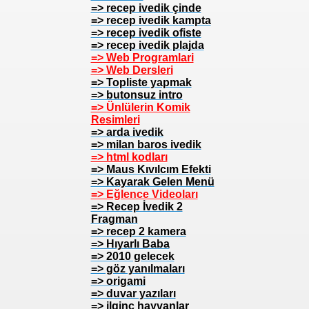
=> recep ivedik çinde
=> recep ivedik kampta
=> recep ivedik ofiste
=> recep ivedik plajda
=> Web Programlari
=> Web Dersleri
=> Topliste yapmak
=> butonsuz intro
=> Ünlülerin Komik
Resimleri
=> arda ivedik
=> milan baros ivedik
=> html kodları
=> Maus Kıvılcım Efekti
=> Kayarak Gelen Menü
=> Eğlence Videoları
=> Recep İvedik 2
Fragman
=> recep 2 kamera
=> Hıyarlı Baba
=> 2010 gelecek
=> göz yanılmaları
=> origami
=> duvar yazıları
=> ilginç hayvanlar