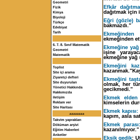
Geometri
Efkâr dağıtma
Fizik
dağıtmak için 
Kimya
Biyoloji
Eğri (gözle) 
Türkçe
bakmazdı."
Edebiyat
Tarih
Ekmeğinden 
ekmeğinden ett
6. 7. 8. Sınıf Matematik
Ekmeğine yağ
Geometri
işine yaraya
Matematik
ekmeğine yağ 
Ekmeğini kaz
Toplist
kazanmak."Kay
Site içi arama
Ziyaretçi defteri
Ekmeğini taşt
Site duyuruları
olmak, her tür
Yönetici Hakkında
gecikmedi."
Hakkımızda
Ekmek elden 
iletişim
kimselerin dur
Reklam ver
Site Haritası
Ekmek kapısı
aaaaaaaa
kapım, asla s
Takvim yaprakları
Ekmek parası
Döküman arşivi
kazanılmıyor."
Eğitim Haberleri
Anketler
Eksik gedik
: U