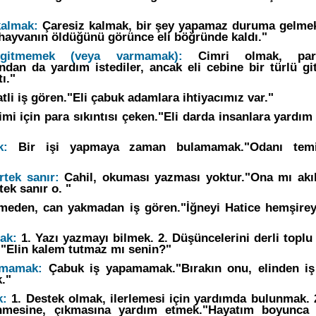
kalmak:
Çaresiz kalmak, bir şey yapamaz duruma gelmek,
hayvanın öldüğünü görünce eli böğründe kaldı."
gitmemek (veya varmamak):
Cimri olmak, par
an da yardım istediler, ancak eli cebine bir türlü gi
ı."
tli iş gören."Eli çabuk adamlara ihtiyacımız var."
mi için para sıkıntısı çeken."Eli darda insanlara yardım
k:
Bir işi yapmaya zaman bulamamak."Odanı temi
rtek sanır:
Cahil, okuması yazması yoktur."Ona mı akıl
tek sanır o. "
meden, can yakmadan iş gören."İğneyi Hatice hemşirey
ak:
1. Yazı yazmayı bilmek. 2. Düşüncelerini derli toplu 
."Elin kalem tutmaz mı senin?"
kmamak:
Çabuk iş yapamamak."Bırakın onu, elinden iş
k."
k:
1. Destek olmak, ilerlemesi için yardımda bulunmak. 
inmesine, çıkmasına yardım etmek."Hayatım boyunca 