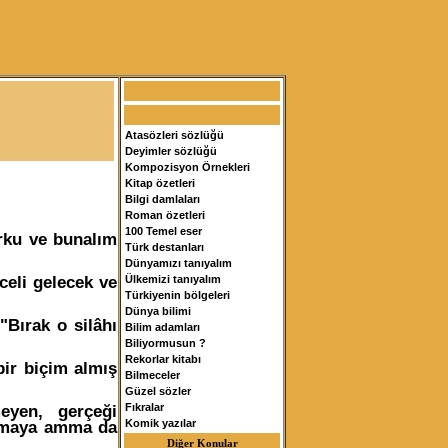
Atasözleri sözlüğü
Deyimler sözlüğü
Kompozisyon Örnekleri
Kitap özetleri
Bilgi damlaları
Roman özetleri
100 Temel eser
rku ve bunalım
Türk destanları
Dünyamızı tanıyalım
eli gelecek ve
Ülkemizi tanıyalım
Türkiyenin bölgeleri
Dünya bilimi
"Bırak o silâhı
Bilim adamları
Biliyormusun ?
Rekorlar kitabı
ir biçim almış
Bilmeceler
Güzel sözler
yen, gerçeği
Fıkralar
apmaya amma da
Komik yazılar
Diğer Konular