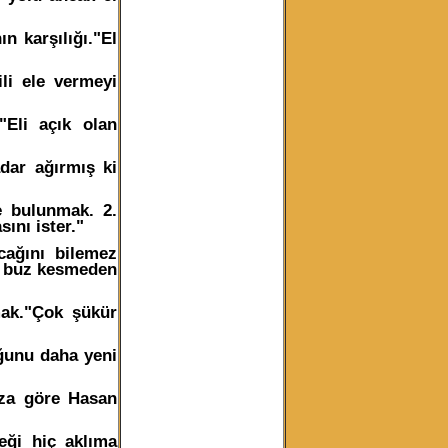
n karşılığı."El
li ele vermeyi
Eli açık olan
dar ağırmış ki
e bulunmak. 2.
ını ister."
ağını bilemez
z buz kesmeden
mak."Çok şükür
uğunu daha yeni
za göre Hasan
ği hiç aklıma