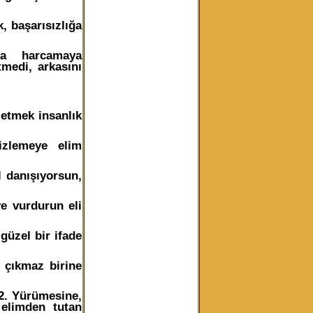
 başarısızlığa
a harcamaya
tmedi, arkasını
 etmek insanlık
zlemeye elim
 danışıyorsun,
e vurdurun eli
güzel bir ifade
 çıkmaz birine
2. Yürümesine,
elimden tutan