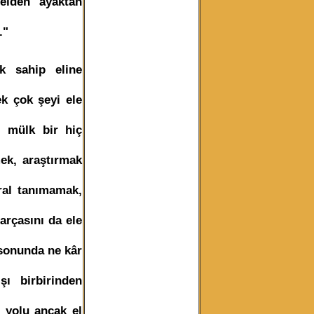
elden ayaktan
."
k sahip eline
k çok şeyi ele
 mülk bir hiç
ek, araştırmak
ral tanımamak,
rçasını da ele
 sonunda ne kâr
şı birbirinden
u yolu ancak el