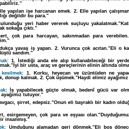
pabiliriz."
lle yapılan işe harcanan emek. 2. Elle yapılan çalışmanı
ığı değildir bu para."
lunduğu yeri haber vererek suçluyu yakalatmak."Kati
ak sokağa çıktı."
t, çok para harcayan, sakınmadan para verebilen."
rim."
dukça yavaş iş yapan. 2. Vurunca çok acıtan."Eli o ka
düştü sandım."
mak:
1. İstediği anda ele alıp kullanabileceği bir yerd
k."İyi bir usta, araç ve gereçlerinin elinin altında olmas
 kesilmek:
1. Korku, heyecan ve üzüntüden ne yapac
, donup kalmak. 2. Çok üşümek."Haydi elimiz ayağımı
mak
: İş yapabilecek güçte olmak, bedenî gücü var ol
z ayağımız tutuyor."
vgacı, şirret, edepsiz."Onun eli bayraklı bir kadın old
, esirgemeyen, çok para ve eşyası olan."Duyduğumu
bir insanmış."
ek:
Umduğunu alamadan geri dönmek."Eli boş dönece