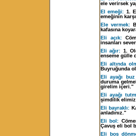
ele verirsek ya
El emeği:
1. E
emeğinin karşıl
Ele vermek:
Bu
kafasına koyar
Eli açık:
Cömer
insanları seve
Eli ağır:
1. Ol
enseme gülle 
Eli altında ol
Buyruğunda olma
Eli ayağı buz
duruma gelmek
girelim içeri."
Eli ayağı tut
şimdilik elimi
Eli bayraklı:
Ka
anladınız."
Eli bol:
Cömert
Çavuş eli bol 
Eli boş dönm