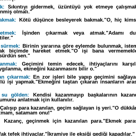
k:
Sıkıntıyı gidermek, üzüntüyü yok etmeye çalışmak
inmiş olmalı."
bakmak:
Kötü düşünce besleyerek bakmak."O, hiç kims
etmek:
İşinden çıkarmak veya atmak."Adamı du
iler."
 sürmek:
Birinin yararına göre eylemde bulunmak, istem
cak biçimde hareket etmek."O işi bana vermemekle
sürdün sen."
anmak:
Geçimini temin edecek, ihtiyaçlarını karşıl
gılanma, ekmeğini kazanmasını bilir o."
an çıkarmak:
En zor işleri bile yapıp geçimini sağlaya
lü işi yapmak."Ekmeğini taştan çıkaran insanların ara
su gölden:
Kendisi kazanmayıp başkalarının kazanc
umunu anlatmak için kullanılır.
:
Çalışıp para kazanılan, geçim sağlayan iş yeri."O dük
atmam, satamam onu!"
:
Kazanç, geçinmek için kazanılan para."Ekmek paras
fak tefek ihtiyaçlar."İkramiye ile eksiği gediği kapadılar."