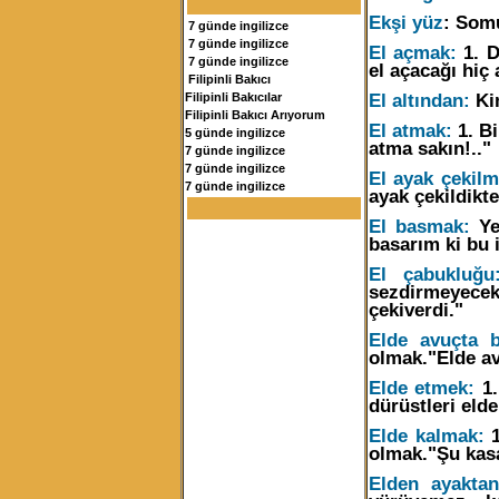
Ekşi yüz
: Somu
7 günde ingilizce
7 günde ingilizce
El açmak:
1. D
7 günde ingilizce
el açacağı hiç
Filipinli Bakıcı
El altından:
Kim
Filipinli Bakıcılar
Filipinli Bakıcı Arıyorum
El atmak:
1. Bi
5 günde ingilizce
atma sakın!.."
7 günde ingilizce
7 günde ingilizce
El
ayak çekilm
7 günde ingilizce
ayak çekildikte
El basmak:
Yem
basarım ki bu 
El
çabukluğu
sezdirmeyece
çekiverdi."
Elde avuçta 
olmak."Elde av
Elde etmek:
1.
dürüstleri el
Elde kalmak:
1
olmak."Şu kasa
Elden ayakta