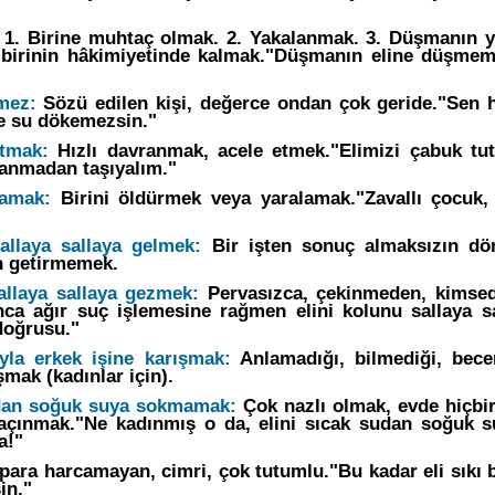
1. Birine muhtaç olmak. 2. Yakalanmak. 3. Düşmanın y
 birinin hâkimiyetinde kalmak."Düşmanın eline düşmeme
mez:
Sözü edilen kişi, değerce ondan çok geride."Sen
e su dökemezsin."
utmak:
Hızlı davranmak, acele etmek."Elimizi çabuk t
anmadan taşıyalım."
lamak:
Birini öldürmek veya yaralamak."Zavallı çocuk, 
allaya sallaya gelmek:
Bir işten sonuç almaksızın dö
n getirmemek.
allaya sallaya gezmek:
Pervasızca, çekinmeden, kimse
ca ağır suç işlemesine rağmen elini kolunu sallaya s
doğrusu."
yla erkek işine karışmak:
Anlamadığı, bilmediği, becer
mak (kadınlar için).
udan soğuk suya sokmamak:
Çok nazlı olmak, evde hiçbi
kaçınmak."Ne kadınmış o da, elini sıcak sudan soğuk 
a!"
para harcamayan, cimri, çok tutumlu."Bu kadar eli sıkı
in."