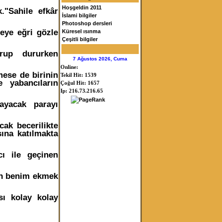
Hoşgeldin 2011
."Sahile efkâr
İslami bilgiler
Photoshop dersleri
eye eğri gözle
Küresel ısınma
Çeşitli bilgiler
rup dururken
7 Ağustos 2026, Cuma
Online:
ese de birinin
Tekil Hit: 1539
 yabancıların
Çoğul Hit: 1657
Ip: 216.73.216.65
ayacak parayı
cak becerilikte
sına katılmakta
ı ile geçinen
kân benim ekmek
ı kolay kolay