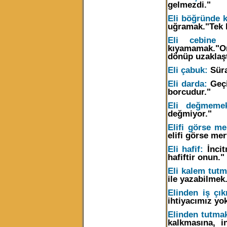
gelmezdi."
Eli böğründe 
uğramak."Tek 
Eli cebine 
kıyamamak."Ond
dönüp uzaklaşt
Eli çabuk:
Süra
Eli darda:
Geçi
borcudur."
Eli değmeme
değmiyor."
Elifi görse me
elifi görse mer
Eli hafif:
İncit
hafiftir onun."
Eli kalem tutm
ile yazabilmek
Elinden iş çı
ihtiyacımız yo
Elinden tutma
kalkmasına, 