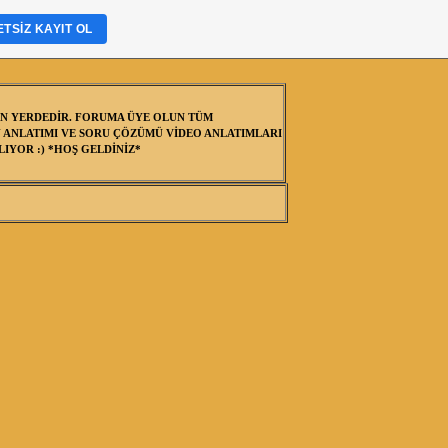
TSIZ KAYIT OL
N YERDEDİR. FORUMA ÜYE OLUN TÜM
 ANLATIMI VE SORU ÇÖZÜMÜ VİDEO ANLATIMLARI
IYOR :) *HOŞ GELDİNİZ*