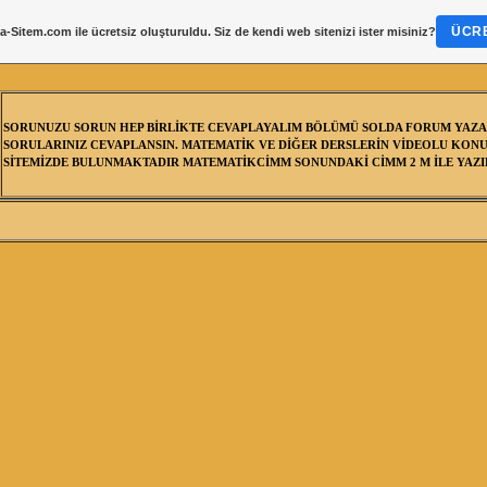
ÜCRE
a-Sitem.com
ile ücretsiz oluşturuldu. Siz de kendi web sitenizi ister misiniz?
SORUNUZU SORUN HEP BİRLİKTE CEVAPLAYALIM BÖLÜMÜ SOLDA FORUM YAZA
SORULARINIZ CEVAPLANSIN. MATEMATİK VE DİĞER DERSLERİN VİDEOLU KONU
SİTEMİZDE BULUNMAKTADIR MATEMATİKCİMM SONUNDAKİ CİMM 2 M İLE YAZIL