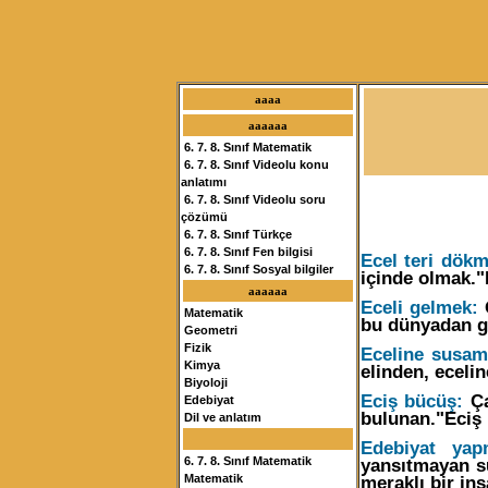
aaaa
aaaaaa
6. 7. 8. Sınıf Matematik
6. 7. 8. Sınıf Videolu konu
anlatımı
6. 7. 8. Sınıf Videolu soru
çözümü
6. 7. 8. Sınıf Türkçe
6. 7. 8. Sınıf Fen bilgisi
Ecel teri dökm
6. 7. 8. Sınıf Sosyal bilgiler
içinde olmak."
aaaaaa
Eceli gelmek:
Ö
Matematik
bu dünyadan g
Geometri
Fizik
Eceline susam
Kimya
elinden, eceli
Biyoloji
Eciş bücüş:
Ça
Edebiyat
bulunan."Eciş 
Dil ve anlatım
Edebiyat yap
yansıtmayan s
6. 7. 8. Sınıf Matematik
meraklı bir in
Matematik