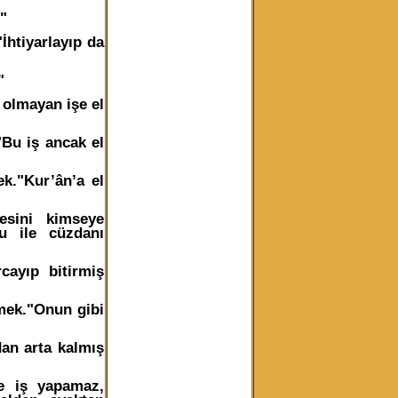
"
İhtiyarlayıp da
"
e olmayan işe el
"Bu iş ancak el
k."Kur’ân’a el
esini kimseye
u ile cüzdanı
cayıp bitirmiş
mek."Onun gibi
dan arta kalmış
le iş yapamaz,