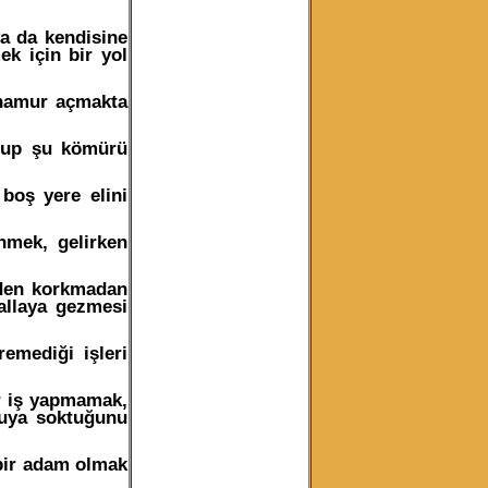
a da kendisine
k için bir yol
 hamur açmakta
utup şu kömürü
boş yere elini
nmek, gelirken
den korkmadan
allaya gezmesi
emediği işleri
r iş yapmamak,
suya soktuğunu
 bir adam olmak