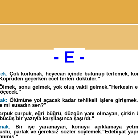
- E -
ek:
Çok korkmak, heyecan içinde bulunup terlemek, ko
Köprüden geçerken ecel terleri döktüler."
lmek, sonu gelmek, yok oluş vakti gelmek."Herkesin ec
öçecek."
ak:
Ölümüne yol açacak kadar tehlikeli işlere girişmek.
ne mi susadın sen?"
rpuk çurpuk, eğri büğrü, düzgün yanı olmayan, çirkin b
bücüş bir yazıyla karşılaşınca şaşırdı."
mak:
Bir işe yaramayan, konuyu açıklamaya yetme
üslü, parlak ve gereksiz sözler söylemek."Edebiyat y
sanmış."