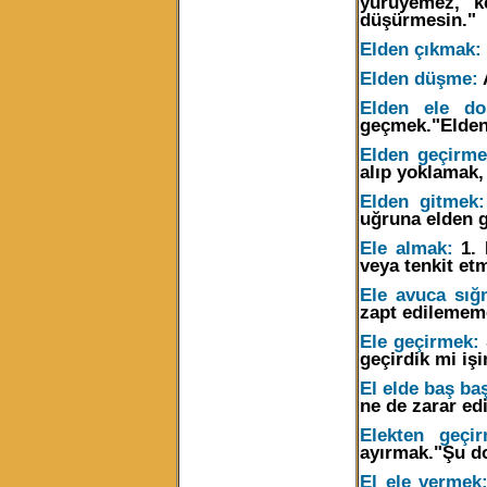
yürüyemez, k
düşürmesin."
Elden çıkmak:
Elden düşme:
Elden ele do
geçmek."Elden 
Elden geçirme
alıp yoklamak,
Elden gitmek:
uğruna elden gi
Ele almak:
1. 
veya tenkit et
Ele avuca sı
zapt edilemem
Ele geçirmek:
geçirdik mi iş
El elde baş ba
ne de zarar edi
Elekten geçir
ayırmak."Şu do
El ele vermek