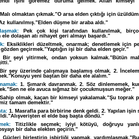
endi işini göremez duruma gelmek."Allah kimseyi 
Malı olmaktan çıkmak."O arsa elden çıktığı için üzüldüm
Az kullanılmış."Elden düşme bir araba aldı."
laşmak:
Pek çok kişi tarafından kullanılmak, birço
ele dolaşan atı nihayet geri almayı başardı."
k:
Eksiklikleri düzeltmek, onarmak; denetlemek için pe
 gözden geçirmek."Yaptığın işi bir daha elden geçir."
Bir şeyi yitirmek, ondan yoksun kalmak."Bütün mal
tti."
Bir şey üzerinde çalışmaya başlamış olmak. 2. İncelem
mek."Konuyu yeni baştan bir daha ele alalım."
ğmamak:
1. Şımarık davranmak. 2. Söz dinlememek, ku
ek."Sen ne ele avuca sığmaz bir çocukmuşsun meğer."
Sahip olmak, kaçan bir kimseyi yakalamak."Şu toprak pa
imiz tamam demektir."
şta:
1. Masrafla para birbirine denk geldi. 2. Yapılan işin
ldi."Alışverişten el elde baş başta döndü."
mek:
Titizlikle seçmek; iyiyi kötüyü, doğruyu yanlı
syayı bir daha elekten geçirin."
:
Güçleri birleştirip işbirliği yapmak, yardımlaşmak."B