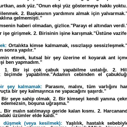
rtkan, asık yüz."Onun ekşi yüz göstermeye hakkı yoktu.
ilenmek. 2. Başkasının yardımını almak için yalvarmak."
 aklına gelmemişti."
senin haberi olmadan, gizlice."Parayı el altından verdi.
r işe girişmek. 2. Birisinin işine karışmak."Üstüne vazif
ek:
Ortalıkta kimse kalmamak, ıssızlaşıp sessizleşmek.
n sonra yapılır."
in etmek, kutsal bir şey üzerine el koyarak ant içme
işi ben yapmadım."
:
1. Bir işi çok çabuk yapabilme ustalığı. 2. Hil
k biçimde yapabilme."Adamın cebinden el çabukluğ
bir şey kalmamak:
Parasını, malını, tüm varlığını har
uçta bir şey kalmayınca ne yapacağını şaşırdı."
 Bir şeye sahip olmak. 2. Bir kimseyi kendi yanına çek
de edemezsin, boşuna uğraşma."
. Bir malın satılmayıp geride kalan kısmı. 2. Harcanan
daki üzümler elde kaldı."
n düşmek (veya kesilmek):
Yaşlılık, hastalık sebebiy