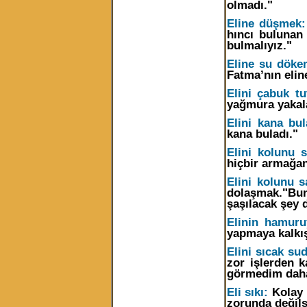
olmadı."
Eline düşmek:
hıncı bulunan
bulmalıyız."
Eline su döke
Fatma’nın elin
Elini çabuk t
yağmura yakal
Elini kana bu
kana buladı."
Elini kolunu s
hiçbir armağa
Elini kolunu s
dolaşmak."Bun
şaşılacak şey 
Elinin hamuru
yapmaya kalkış
Elini sıcak s
zor işlerden 
görmedim dah
Eli sıkı:
Kolay 
zorunda değils