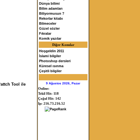
Dünya bilimi
Bilim adamları
Biliyormusun ?
Rekorlar kitabı
Bilmeceler
Güzel sözler
Fıkralar
Komik yazılar
Diğer Konular
Hoşgeldin 2011
İslami bilgiler
Photoshop dersleri
Küresel ısınma
Çeşitli bilgiler
9 Ağustos 2026, Pazar
ttch Tool ile
Online:
Tekil Hit: 118
Çoğul Hit: 142
Ip: 216.73.216.52