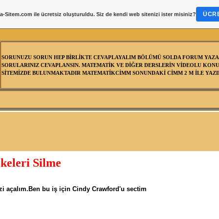
ÜCRE
a-Sitem.com
ile ücretsiz oluşturuldu. Siz de kendi web sitenizi ister misiniz?
SORUNUZU SORUN HEP BİRLİKTE CEVAPLAYALIM BÖLÜMÜ SOLDA FORUM YAZA
SORULARINIZ CEVAPLANSIN. MATEMATİK VE DİĞER DERSLERİN VİDEOLU KONU
SİTEMİZDE BULUNMAKTADIR MATEMATİKCİMM SONUNDAKİ CİMM 2 M İLE YAZIL
keleri Silme
zi açalım.Ben bu iş için Cindy Crawford'u sectim