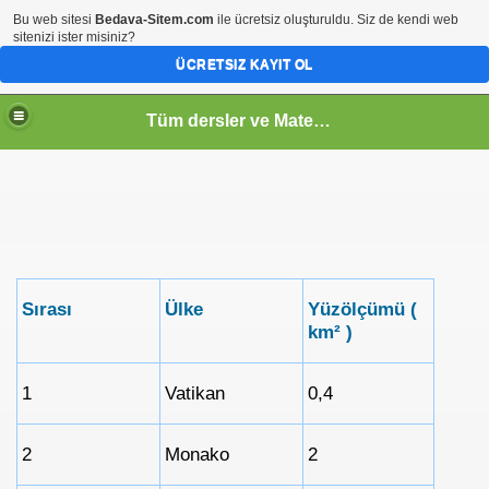
Bu web sitesi
Bedava-Sitem.com
ile ücretsiz oluşturuldu. Siz de kendi web
sitenizi ister misiniz?
ÜCRETSIZ KAYIT OL
Tüm dersler ve Matematik
Sırası
Ülke
Yüzölçümü (
km² )
1
Vatikan
0,4
2
Monako
2