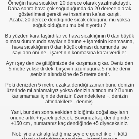
Örneğin hava sıcakken 20 derece olarak yazılmakdaydı.
Daha sonra hava çok soğuduğunda da 20 derece olarak
gösterilmesi gerekti ve insanların kafası karıştı.
Acaba 20 derece dendiğinde sıcak olduğunu mu yoksa
soğuk olduğunu mu belirtiyordu ?
Bu yüzden kararlaştırdılar ve hava sıcaklığının 0 dan büyük
olması durumunda sayıların önüne + işaretinin konmasına,
hava sıcaklığının 0 dan küçük olması durumunda ise
sayıların önüne - işaretinin konmasına karar verdiler.
Aynı şey denize gittiğimizde de karşımıza çıkar. Deniz den
5 metre yükseklikteki birşeyin uzunluğuna 5 metre denir
,senizin altındakine de 5 metre denir.
Peki denizden 5 metre uzakta dendiği zaman bunu denizin
üzerinde mi anlamalıyız yoksa denizin altında mı ? Bunun
karışmaması için de denizin üzerindekilere +, denizin
altındakilere - denmiş.
Yani, bundan sonra eskiden bildiğimiz doğal sayıların
önüne artık + işareti gelecek. Boyunuz kaç dendiğinde
+150 cm , numaranız kaç dendiğinde +5 diyeceksiniz.
Not: iyi olarak algıladığımız şeylere genellikle +, kötü