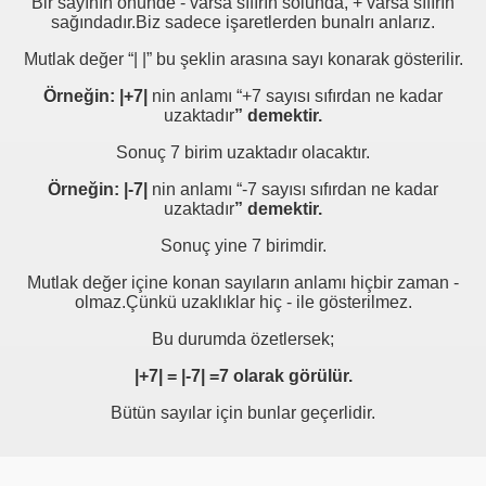
Bir sayının önünde - varsa sıfırın solunda, + varsa sıfırın
sağındadır.Biz sadece işaretlerden bunalrı anlarız.
Mutlak değer “| |” bu şeklin arasına sayı konarak gösterilir.
Örneğin: |+7|
nin anlamı “+7 sayısı sıfırdan ne kadar
uzaktadır
” demektir.
Sonuç 7 birim uzaktadır olacaktır.
Örneğin: |-7|
nin anlamı “-7 sayısı sıfırdan ne kadar
uzaktadır
” demektir.
Sonuç yine 7 birimdir.
Mutlak değer içine konan sayıların anlamı hiçbir zaman -
olmaz.Çünkü uzaklıklar hiç - ile gösterilmez.
Bu durumda özetlersek;
|+7| =
|-7| =7 olarak görülür.
Bütün sayılar için bunlar geçerlidir.