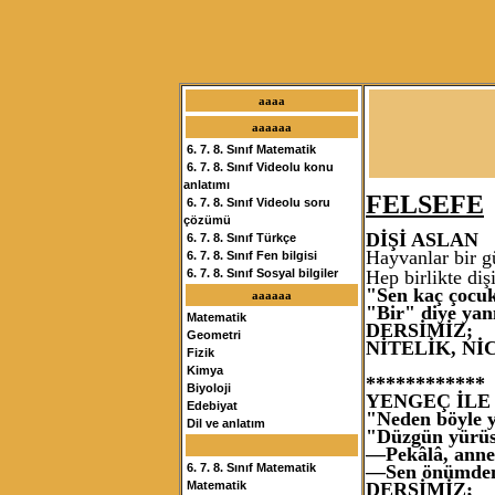
aaaa
aaaaaa
6. 7. 8. Sınıf Matematik
6. 7. 8. Sınıf Videolu konu
anlatımı
FELSEFE
6. 7. 8. Sınıf Videolu soru
çözümü
DİŞİ ASLAN
6. 7. 8. Sınıf Türkçe
Hayvanlar bir g
6. 7. 8. Sınıf Fen bilgisi
Hep birlikte dişi
6. 7. 8. Sınıf Sosyal bilgiler
"Sen kaç çocuk
aaaaaa
"Bir" diye yan
Matematik
DERSİMİZ;
Geometri
NİTELİK, N
Fizik
Kimya
************
Biyoloji
YENGEÇ İLE
Edebiyat
"Neden böyle 
Dil ve anlatım
"Düzgün yürüse
—Pekâlâ, anne
—Sen önümden 
6. 7. 8. Sınıf Matematik
DERSİMİZ;
Matematik