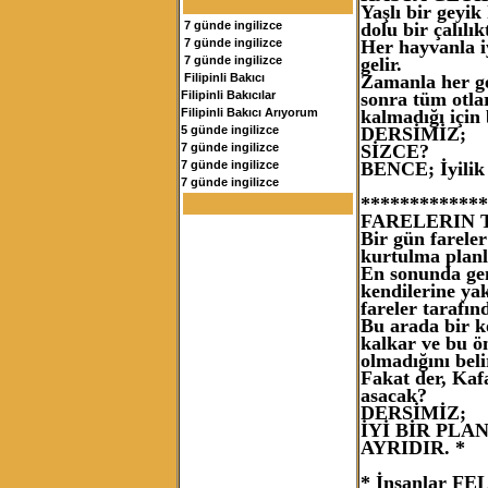
Yaşlı bir geyik
dolu bir çalılı
7 günde ingilizce
Her hayvanla iy
7 günde ingilizce
gelir.
7 günde ingilizce
Zamanla her ge
Filipinli Bakıcı
sonra tüm otla
Filipinli Bakıcılar
kalmadığı için 
Filipinli Bakıcı Arıyorum
DERSİMİZ;
5 günde ingilizce
SİZCE?
7 günde ingilizce
BENCE; İyilik 
7 günde ingilizce
7 günde ingilizce
*************
FARELERIN 
Bir gün fareler
kurtulma planl
En sonunda gen
kendilerine ya
fareler tarafın
Bu arada bir kö
kalkar ve bu ö
olmadığını belir
Fakat der, Kaf
asacak?
DERSİMİZ;
İYİ BİR PL
AYRIDIR. *
* İnsanlar FE