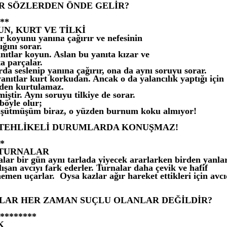
R SÖZLERDEN ÖNDE GELİR?
**
N, KURT VE TİLKİ
ir koyunu yanına çağırır ve nefesinin
ını sorar.
nıtlar koyun. Aslan bu yanıta kızar ve
a parçalar.
da seslenip yanına çağırır, ona da aynı soruyu sorar.
anıtlar kurt korkudan. Ancak o da yalancılık yaptığı için
nden kurtulamaz.
miştir. Aynı soruyu tilkiye de sorar.
 böyle olur;
ütmüşüm biraz, o yüzden burnum koku almıyor!
İ TEHLİKELİ DURUMLARDA KONUŞMAZ!
*
 TURNALAR
alar bir gün aynı tarlada yiyecek ararlarken birden yanla
şan avcıyı fark ederler. Turnalar daha çevik ve hafif
hemen uçarlar. Oysa kazlar ağır hareket ettikleri için avc
LAR HER ZAMAN SUÇLU OLANLAR DEĞİLDİR?
********
K