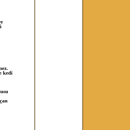
re
i
mez.
e kedi
kusu
 çan