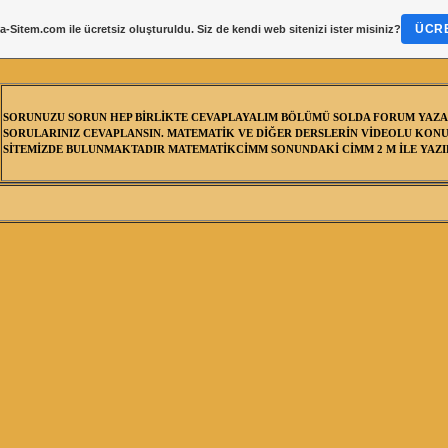
ÜCRE
a-Sitem.com
ile ücretsiz oluşturuldu. Siz de kendi web sitenizi ister misiniz?
SORUNUZU SORUN HEP BİRLİKTE CEVAPLAYALIM BÖLÜMÜ SOLDA FORUM YAZA
SORULARINIZ CEVAPLANSIN. MATEMATİK VE DİĞER DERSLERİN VİDEOLU KONU
SİTEMİZDE BULUNMAKTADIR MATEMATİKCİMM SONUNDAKİ CİMM 2 M İLE YAZIL