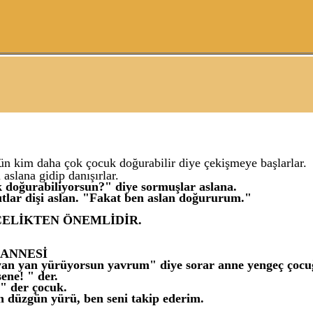
ün kim daha çok çocuk doğurabilir diye çekişmeye başlarlar.
 aslana gidip danışırlar.
 doğurabiliyorsun?" diye sormuşlar aslana.
ıtlar dişi aslan. "Fakat ben aslan doğururum."
İCELİKTEN ÖNEMLİDİR.
 ANNESİ
yan yan yürüyorsun yavrum" diye sorar anne yengeç çocu
ne! " der.
" der çocuk.
düzgün yürü, ben seni takip ederim.