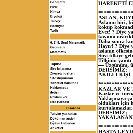
HAREKETLE
Geometri
Fizik
*************
Kimya
ASLAN, KOYU
Biyoloji
Aslanın biri, b
Türkçe
kokup kokmadığ
Edebiyat
Evet! ? Diye ya
Tarih
koyunu oracıkt
Daha sonra kur
6. 7. 8. Sınıf Matematik
Hayır! ? Diye y
Geometri
aslanın öfkesi
Matematik
Sıra tilkiye gel
Tilkinin yanıtı
— Üzgünüm, üş
Toplist
DERSİMİZ;
Site içi arama
AKILLI KİŞ
Ziyaretçi defteri
Site duyuruları
*************
Yönetici Hakkında
KAZLAR VE
Hakkımızda
Kazlar ve turn
iletişim
Yaklaşmaya çalı
Reklam ver
oldukları için 
Site Haritası
kurtulamazlar.
aaaaaaaa
DERSİMİZ;
Takvim yaprakları
YAKALANAN
Döküman arşivi
Eğitim Haberleri
*************
Anketler
HASTA GEYİ