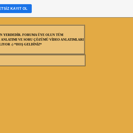
TSIZ KAYIT OL
N YERDEDİR. FORUMA ÜYE OLUN TÜM
 ANLATIMI VE SORU ÇÖZÜMÜ VİDEO ANLATIMLARI
IYOR :) *HOŞ GELDİNİZ*