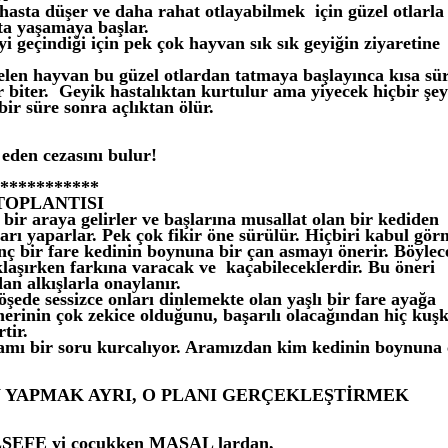
 hasta düşer ve daha rahat otlayabilmek için güzel otlarla
kta yaşamaya başlar.
i geçindiği için pek çok hayvan sık sık geyiğin ziyaretine
len hayvan bu güzel otlardan tatmaya başlayınca kısa sü
r biter. Geyik hastalıktan kurtulur ama yiyecek hiçbir şey
bir süre sonra açlıktan ölür.
eden cezasını bulur!
***********
TOPLANTISI
 bir araya gelirler ve başlarına musallat olan bir kediden
arı yaparlar. Pek çok fikir öne sürülür. Hiçbiri kabul gör
ç bir fare kedinin boynuna bir çan asmayı önerir. Böylec
klaşırken farkına varacak ve kaçabileceklerdir. Bu öneri
dan alkışlarla onaylanır.
şede sessizce onları dinlemekte olan yaşlı bir fare ayağa
nerinin çok zekice olduğunu, başarılı olacağından hiç kuş
tir.
amı bir soru kurcalıyor. Aramızdan kim kedinin boynuna
AN YAPMAK AYRI, O PLANI GERÇEKLEŞTİRMEK
LSEFE yi çocukken MASAL lardan,