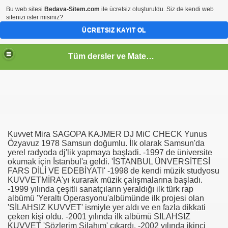
Bu web sitesi
Bedava-Sitem.com
ile ücretsiz oluşturuldu. Siz de kendi web
sitenizi ister misiniz?
ÜCRETSIZ KAYIT OL
Tüm dersler ve Matematik
Kuvvet Mira SAGOPA KAJMER DJ MiC CHECK Yunus
Özyavuz 1978 Samsun doğumlu. İlk olarak Samsun'da
yerel radyoda dj'lik yapmaya başladi. -1997 de üniversite
okumak için İstanbul'a geldi. 'İSTANBUL ÜNVERSİTESİ
FARS DİLİ VE EDEBİYATI' -1998 de kendi müzik studyosu
KUVVETMİRA'yı kurarak müzik çalışmalarına başladı.
-1999 yılında çeşitli sanatçıların yeraldığı ilk türk rap
albümü 'Yeraltı Operasyonu'albümünde ilk projesi olan
'SİLAHSIZ KUVVET' ismiyle yer aldı ve en fazla dikkati
çeken kişi oldu. -2001 yılında ilk albümü SILAHSIZ
KUVVET 'Sözlerim Silahım' çıkardı. -2002 yılında ikinci