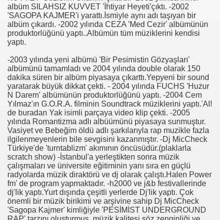
albüm SILAHSIZ KUVVET 'İhtiyar Heyeti'çıktı. -2002
'SAGOPA KAJMER'i yarattı.İsmiyle aynı adı taşıyan bir
albüm çıkardı. -2002 yılında CEZA 'Med Cezir' albümünün
produktorlüğünü yaptı..Albümün tüm müziklerini kendisi
yaptı.
-2003 yılında yeni albümü 'Bir Pesimistin Gözyaşları'
albümünü tamamladı ve 2004 yılında double olarak 150
dakika süren bir albüm piyasaya çıkarttı.Yepyeni bir sound
yaratarak büyük dikkat çekti. - 2004 yılında FUCHS 'Huzur
N Darem' albümünün produktorlüğünü yaptı. -2004 Cem
Yılmaz'ın G.O.R.A. filminin Soundtrack müziklerini yaptı.'Al!
de buradan Yak isimli parçaya video klip çekti. -2005
yılında Romantizma adlı albüümünü piyasaya sunmuştur.
Vasiyet ve Bebeğim öldü adlı şarkılarıyla rap muzikle fazla
ilgilenmeyenlerin bile sevgisini kazanmıştır. -Dj MicCheck
Türkiye'de 'turntablizm' akımının öncüsüdür.(plaklarla
scratch show) -İstanbul'a yerleştikten sonra müzik
çalışmaları ve üniversite eğitiminin yanı sıra en güçlü
radyolarda müzik diraktörü ve dj olarak çalıştı.Halen Power
fm' de program yapmaktadır. -h2000 ve j&b festivallerinde
dj'lik yaptı.Yurt dışında çeşitli yerlerde Dj'lik yaptı. Çok
önemli bir müzik birikimi ve arşivine sahip Dj MicCheck
'Sagopa Kajmer' kimliğiyle 'PESİMİST UNDERGROUND
RAP' tarzını oluşturmuş, müzik kalitesi,söz zenginliği ve