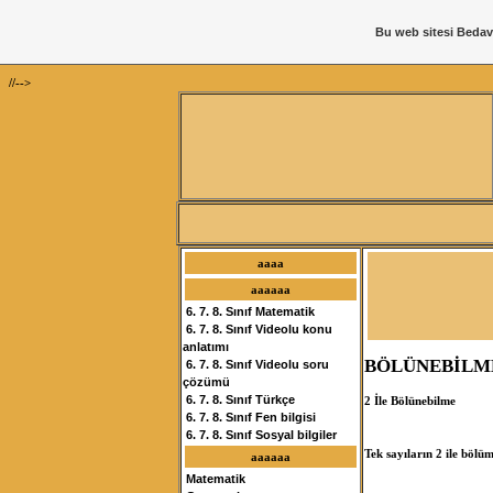
Bu web sitesi
Bedav
//-->
aaaa
aaaaaa
6. 7. 8. Sınıf Matematik
6. 7. 8. Sınıf Videolu konu
anlatımı
BÖLÜNEBİLM
6. 7. 8. Sınıf Videolu soru
çözümü
6. 7. 8. Sınıf Türkçe
2 İle Bölünebilme
6. 7. 8. Sınıf Fen bilgisi
6. 7. 8. Sınıf Sosyal bilgiler
Tek sayıların 2 ile bölü
aaaaaa
Matematik