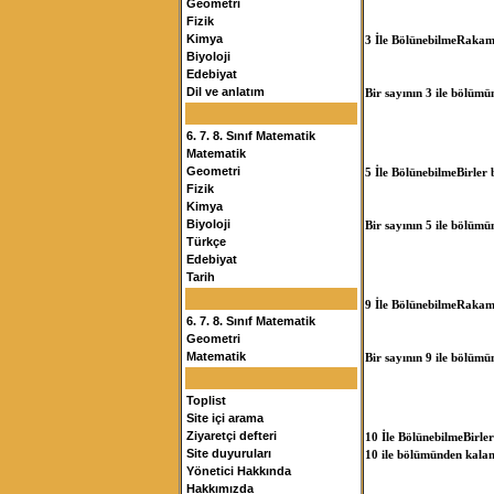
Geometri
Fizik
Kimya
3 İle Bölünebilme
Rakamla
Biyoloji
Edebiyat
Dil ve anlatım
Bir sayının 3 ile bölümü
6. 7. 8. Sınıf Matematik
Matematik
Geometri
5 İle Bölünebilme
Birler
Fizik
Kimya
Biyoloji
Bir sayının 5 ile bölümü
Türkçe
Edebiyat
Tarih
9 İle Bölünebilme
Rakamla
6. 7. 8. Sınıf Matematik
Geometri
Matematik
Bir sayının 9 ile bölümü
Toplist
Site içi arama
Ziyaretçi defteri
10 İle Bölünebilme
Birle
Site duyuruları
10 ile bölümünden kalan
Yönetici Hakkında
Hakkımızda