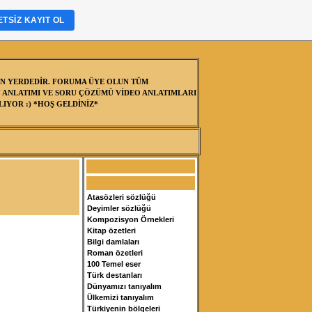
TSIZ KAYIT OL
N YERDEDİR. FORUMA ÜYE OLUN TÜM
 ANLATIMI VE SORU ÇÖZÜMÜ VİDEO ANLATIMLARI
IYOR :) *HOŞ GELDİNİZ*
Atasözleri sözlüğü
Deyimler sözlüğü
Kompozisyon Örnekleri
Kitap özetleri
Bilgi damlaları
Roman özetleri
100 Temel eser
Türk destanları
Dünyamızı tanıyalım
Ülkemizi tanıyalım
Türkiyenin bölgeleri