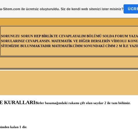
ÜCRE
a-Sitem.com
ile ücretsiz oluşturuldu. Siz de kendi web sitenizi ister misiniz?
SORUNUZU SORUN HEP BİRLİKTE CEVAPLAYALIM BÖLÜMÜ SOLDA FORUM YAZA
SORULARINIZ CEVAPLANSIN. MATEMATİK VE DİĞER DERSLERİN VİDEOLU KONU
SİTEMİZDE BULUNMAKTADIR MATEMATİKCİMM SONUNDAKİ CİMM 2 M İLE YAZIL
E KURALLARI
Birler basamağındaki rakamı çift olan sayılar 2 ile tam bölünür.
münden kalan 1 dir.