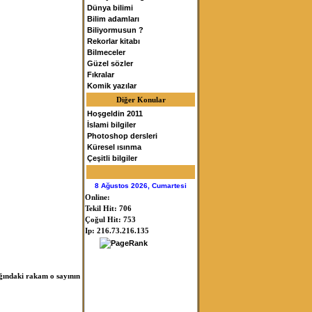
Dünya bilimi
Bilim adamları
Biliyormusun ?
Rekorlar kitabı
Bilmeceler
Güzel sözler
Fıkralar
Komik yazılar
Diğer Konular
Hoşgeldin 2011
İslami bilgiler
Photoshop dersleri
Küresel ısınma
Çeşitli bilgiler
8 Ağustos 2026, Cumartesi
Online:
Tekil Hit: 706
Çoğul Hit: 753
Ip: 216.73.216.135
ağındaki rakam o sayının