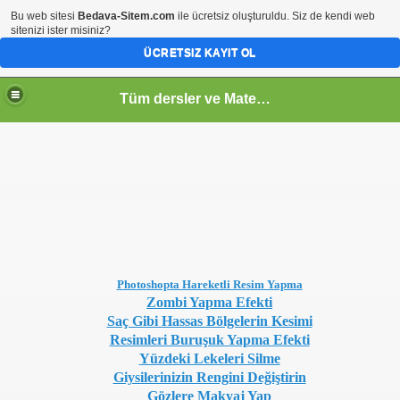
Bu web sitesi
Bedava-Sitem.com
ile ücretsiz oluşturuldu. Siz de kendi web
sitenizi ister misiniz?
ÜCRETSIZ KAYIT OL
Tüm dersler ve Matematik
Photoshopta Hareketli Resim Yapma
Zombi Yapma Efekti
Saç Gibi Hassas Bölgelerin Kesimi
Resimleri Buruşuk Yapma Efekti
Yüzdeki Lekeleri Silme
Giysilerinizin Rengini Değiştirin
Gözlere Makyaj Yap