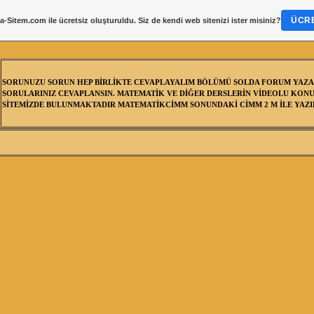
ÜCRE
a-Sitem.com
ile ücretsiz oluşturuldu. Siz de kendi web sitenizi ister misiniz?
SORUNUZU SORUN HEP BİRLİKTE CEVAPLAYALIM BÖLÜMÜ SOLDA FORUM YAZA
SORULARINIZ CEVAPLANSIN. MATEMATİK VE DİĞER DERSLERİN VİDEOLU KONU
SİTEMİZDE BULUNMAKTADIR MATEMATİKCİMM SONUNDAKİ CİMM 2 M İLE YAZIL