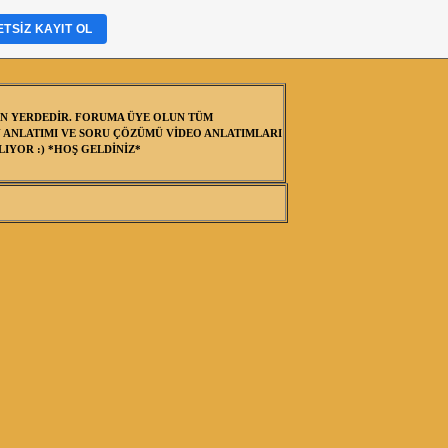
TSIZ KAYIT OL
N YERDEDİR. FORUMA ÜYE OLUN TÜM
 ANLATIMI VE SORU ÇÖZÜMÜ VİDEO ANLATIMLARI
IYOR :) *HOŞ GELDİNİZ*