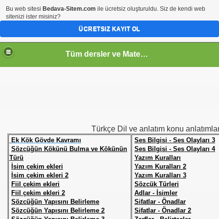
Bu web sitesi
Bedava-Sitem.com
ile ücretsiz oluşturuldu. Siz de kendi web
sitenizi ister misiniz?
ÜCRETSIZ KAYIT OL
Tüm dersler ve Matematik
Türkçe Dil ve anlatım konu anlatımlar
Ek Kök Gövde Kavramı
Ses Bilgisi - Ses Olayları 3
Sözcüğün Kökünü Bulma ve Kökünün
Ses Bilgisi - Ses Olayları 4
Türü
Yazım Kuralları
İsim çekim ekleri
Yazım Kuralları 2
İsim çekim ekleri 2
Yazım Kuralları 3
Fiil çekim ekleri
Sözcük Türleri
Fiil çekim ekleri 2
Adlar - İsimler
Sözcüğün Yapısını Belirleme
Sifatlar - Önadlar
Sözcüğün Yapısını Belirleme 2
Sifatlar - Önadlar 2