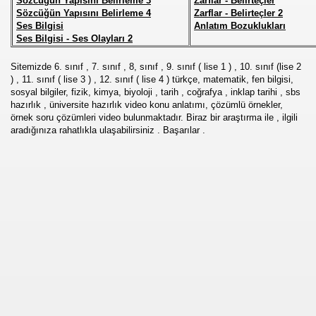
Sözcüğün Yapısını Belirleme 3
Zarflar - Belirteçler
Sözcüğün Yapısını Belirleme 4
Zarflar - Belirteçler 2
Ses Bilgisi
Anlatım Bozuklukları
Ses Bilgisi - Ses Olayları 2
Sitemizde 6. sınıf , 7. sınıf , 8, sınıf , 9. sınıf ( lise 1 ) , 10. sınıf (lise 2
) , 11. sınıf ( lise 3 ) , 12. sınıf ( lise 4 ) türkçe, matematik, fen bilgisi,
sosyal bilgiler, fizik, kimya, biyoloji , tarih , coğrafya , inklap tarihi , sbs
hazırlık , üniversite hazırlık video konu anlatımı, çözümlü örnekler,
örnek soru çözümleri video bulunmaktadır. Biraz bir araştırma ile , ilgili
aradığınıza rahatlıkla ulaşabilirsiniz . Başarılar .