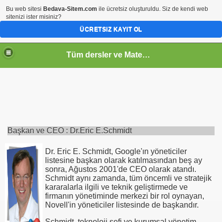
Bu web sitesi
Bedava-Sitem.com
ile ücretsiz oluşturuldu. Siz de kendi web
sitenizi ister misiniz?
ÜCRETSIZ KAYIT OL
Tüm dersler ve Matematik
Başkan ve CEO : Dr.Eric E.Schmidt
Dr. Eric E. Schmidt, Google'ın yöneticiler
listesine başkan olarak katılmasından beş ay
sonra, Ağustos 2001'de CEO olarak atandı.
Schmidt aynı zamanda, tüm öncemli ve stratejik
kararalarla ilgili ve teknik geliştirmede ve
firmanın yönetiminde merkezi bir rol oynayan,
Novell'in yöneticiler listesinde de başkandır.
Schmidt, teknoloji şefi ve kurumsal yönetim