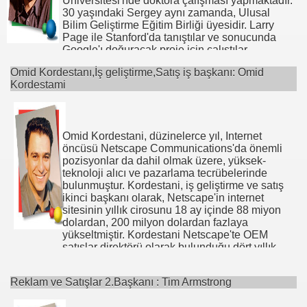
Üniversitesi'nde doktora çalışması yapmaktadır.
30 yaşındaki Sergey aynı zamanda, Ulusal
Bilim Geliştirme Eğitim Birliği üyesidir. Larry
Page ile Stanford'da tanıştılar ve sonucunda
Google'ı doğuracak proje için çalıştılar.
Beraberce 1998 yılında Google, Inc.'i kurdular.
Omid Kordestanı,İş geliştirme,Satış iş başkanı: Omid
Kordestami
Brin'in araştırma ilgisi ara motorları,
yapılandırılmamış kaynaklardan veri elde
edilmesi ve büyük text kolleksiyonlarında ve
bilimsel verilerde data mining çalışmalarını
içerir. Şu gibi lider akademik yayınlarda
Omid Kordestani, düzinelerce yıl, Internet
düzinelerce yayını vardır; World Wide Web'den
öncüsü Netscape Communications'da önemli
Desenleri ve İlişkileri Elde Etmek; Dinamik Data
pozisyonlar da dahil olmak üzere, yüksek-
Mining: Veri ve Yüksek Boyutluluk için Yeni Bir
teknoloji alıcı ve pazarlama tecrübelerinde
Yapı, Larry Page ile yayınladığı; Sağlam Veri
bulunmuştur. Kordestani, iş geliştirme ve satış
Yapılarında Boyutlandırılabilir Teknikler,Dinamik
ikinci başkanı olarak, Netscape'in internet
Nesene Setleri Sayımı ve Market Sepet Verileri
sitesinin yıllık cirosunu 18 ay içinde 88 miyon
Geliştirme; ve Market Sepetleri Ötesinde:
dolardan, 200 milyon dolardan fazlaya
Korelasyonların, İlişkilendirilme Kurallarının
yükseltmiştir. Kordestani Netscape'te OEM
Genelleştirilmesi.
satışlar direktörü olarak bulunduğu dört yıllık
dönemde, Citibank, AOL, Amazon, Intuit,
Brin, Amerikan Ulaşma Akademisi, Avrupa
Travelocity, Intel, @Home, eBay ve Excite gibi
evleri
Teknlolji Forumu, Teknoloji, Eğlence ve Tasarım
Reklam ve Satışlar 2.Başkanı : Tim Armstrong
büyük tüketici firmaları ile ilişkileri geliştirmiştir.
ve Silicon Alley 2001 gibi bir çok ulusal ve
Netscape'ten önce Kordestani, 3DO Company,
uluslararası akademik, iş ve teknoloji forumuna