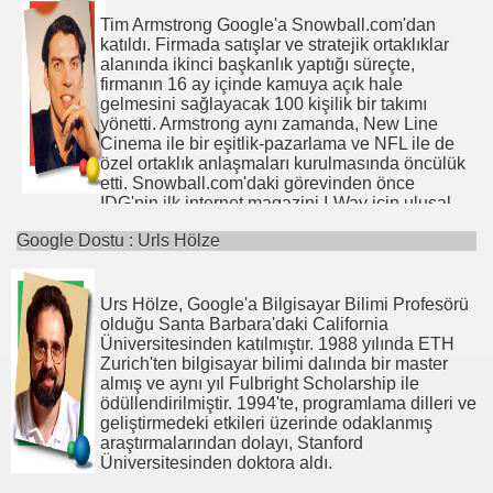
Go Corporation ve Hewlett-Packard'da,
konuşmacı olarak katılmıştır. Firma başkanı
pazarlama ve ürün yönetimi ve iş geliştirme
Tim Armstrong Google'a Snowball.com'dan
olarak çalışmadığı zamanlarda, trapez, scuba
ğı
pozisyonlarında görev almıştır.
katıldı. Firmada satışlar ve stratejik ortaklıklar
diving ve giğer Google'cılar ile roller-hockey
alanında ikinci başkanlık yaptığı süreçte,
oyunları oynar.
Kordestani, Stanford Üniversitesinden bir MBA
firmanın 16 ay içinde kamuya açık hale
ve San Jose State Üniversitesi'nden de elektrik
gelmesini sağlayacak 100 kişilik bir takımı
mühendisliği dalında Bakalorya denkliği
yönetti. Armstrong aynı zamanda, New Line
sahibidir.
Cinema ile bir eşitlik-pazarlama ve NFL ile de
özel ortaklık anlaşmaları kurulmasında öncülük
etti. Snowball.com'daki görevinden önce
IDG'nin ilk internet magazini I-Way için ulusal
satış yöneticiliği ve ardından Starwave'in
Google Dostu : Urls Hölze
birleşik satışlar ve pazarlama müdürlüğünü ve
Disney'in ABC/ESPN Internet planlamalarını
yaptı.
Urs Hölze, Google'a Bilgisayar Bilimi Profesörü
Armstrong, Ekonomi ve Sosyoloji dallarında,
olduğu Santa Barbara'daki California
Connecticut Kolejinden mezundur. Kendini
Üniversitesinden katılmıştır. 1988 yılında ETH
koşmaya adamış bir maratoncudur ve uykuyu
Zurich'ten bilgisayar bilimi dalında bir master
küçük kestirmelerle, gıda ihtiyaçlarını ise protein
almış ve aynı yıl Fulbright Scholarship ile
barları ile sağlar.
ödüllendirilmiştir. 1994'te, programlama dilleri ve
geliştirmedeki etkileri üzerinde odaklanmış
araştırmalarından dolayı, Stanford
Üniversitesinden doktora aldı.