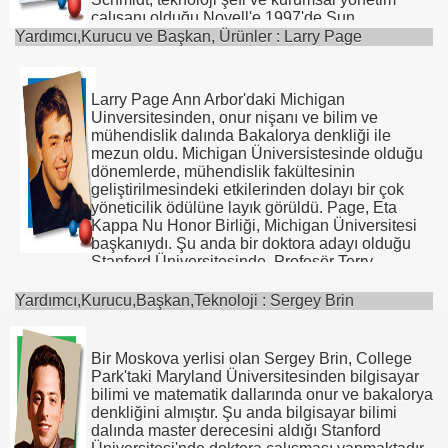
çalışanı olduğu Novell'e 1997'de Sun
Microsystems, Inc.'ten gelmiştir. Sun'da geçirdiği
Yardımcı,Kurucu ve Başkan, Ürünler : Larry Page
bu 14 yıl boyunca Schmidt, bir dizi yöneticilik
pozisyonlarında görev aldı ve interneti, iş
dünyasında dijital topluluklar yaratma, hükümet,
Larry Page Ann Arbor'daki Michigan
eğitim, bilim ve kültür dallarında bir araç olarak
Uinversitesinden, onur nişanı ve bilim ve
gördüğü geliştirme yardımlarıyla, uluslararası
mühendislik dalında Bakalorya denkliği ile
tanınmasını sağlayan bir üne kavuştu. Aynı
mezun oldu. Michigan Üniversistesinde olduğu
zamanda, Sun'ın platforma bağımlı olmayan
dönemlerde, mühendislik fakültesinin
programlama dili Java'nın geliştirilmesi ve
geliştirilmesindeki etkilerinden dolayı bir çok
pazarlanmasında önemli roller üstlendi.
yöneticilik ödülüne layık görüldü. Page, Eta
Kappa Nu Honor Birliği, Michigan Üniversitesi
Sun'a katılmasından önce Schmidt, Xerox'un
başkanıydı. Şu anda bir doktora adayı olduğu
Palo Alto Araştırma Merkezi (PARC) 'nde
Stanford Üniversitesinde, Profesör Terry
araştırma elemanı idi. Aynı zamanda Bell Lab.
Winograd ile birlikte çalışmaktadır. Page,
ve Zilog'ta da pozisyonlarda bulundu.
sonradan Google'a aktarılan, Stanford geliştirme
Yardımcı,Kurucu,Başkan,Teknoloji : Sergey Brin
projesini yaratmış ve yönetmiştir.
Schmidt, Berkeley'deki California
Üniversitesinden, bilgisayar bilimi alanında bir
Önceki çalışma tecrübeleri, Washington
doktora ve elektrik mühendisliği alanında bir
Bir Moskova yerlisi olan Sergey Brin, College
D.C.'deki Advanced Management Systems'de
master sahibidir. Elektrik mühendisliği dalındaki
Park'taki Maryland Üniversitesinden bilgisayar
yazılım tasarımı ve Evanston'daki CogniTek'tir.
Bakalorya denkliğini Princeton Üniversitesinden
bilimi ve matematik dallarında onur ve bakalorya
almıştır.
denkliğini almıştır. Şu anda bilgisayar bilimi
dalında master derecesini aldığı Stanford