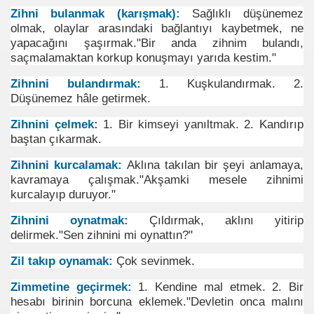
Zihni bulanmak (karışmak):
Sağlıklı düşünemez
olmak, olaylar arasındaki bağlantıyı kaybetmek, ne
yapacağını şaşırmak."Bir anda zihnim bulandı,
saçmalamaktan korkup konuşmayı yarıda kestim."
Zihnini bulandırmak:
1. Kuşkulandırmak. 2.
Düşünemez hâle getirmek.
Zihnini çelmek:
1. Bir kimseyi yanıltmak. 2. Kandırıp
baştan çıkarmak.
Zihnini kurcalamak:
Aklına takılan bir şeyi anlamaya,
kavramaya çalışmak."Akşamki mesele zihnimi
kurcalayıp duruyor."
 Rızık ve Zenginlik İçin
Zihnini oynatmak:
Çıldırmak, aklını yitirip
delirmek."Sen zihnini mi oynattın?"
Zil takıp oynamak:
Çok sevinmek.
Zimmetine geçirmek:
1. Kendine mal etmek. 2. Bir
hesabı birinin borcuna eklemek."Devletin onca malını