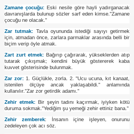
Zamane çocuğu:
Eski nesile göre hayli yadırganacak
davranışlarda bulunup sözler sarf eden kimse."Zamane
çocuğu ne olacak."
Zar tutmak:
Tavla oyununda istediği sayıyı getirmek
için, atmadan önce, zarlara parmaklar arasında belli bir
biçim verip öyle atmak.
Zart zurt etmek:
Bağırıp çağırarak, yükseklerden atıp
tutarak çıkışmak; kendini büyük göstererek kaba
kuvvet gösterisinde bulunmak.
Zar zor:
1. Güçlükle, zorla. 2. "Ucu ucuna, kıt kanaat,
istenilen ölçüye ancak yaklaşabildi." anlamında
kullanılır."Zar zor getirdik adamı."
Zehir etmek:
Bir şeyin tadını kaçırmak, iyiyken kötü
duruma sokmak."Yediğim şu yemeği zehir ettiniz bana."
Zehir zemberek
: İnsanın içine işleyen, onurunu
evleri
zedeleyen çok acı söz.