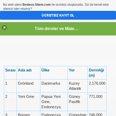
Bu web sitesi
Bedava-Sitem.com
ile ücretsiz oluşturuldu. Siz de kendi web
sitenizi ister misiniz?
ÜCRETSIZ KAYIT OL
Tüm dersler ve Matematik
Sırası
Ada adı
Ülke
Yer
Derinliği
(m)
1
Grönland
Danimarka
Kuzey
2.176.000
Atlantik
2
Yeni Gine
Papua Yeni
Güney
771.000
Gine,
Pasifik
Endonezya
3
Borneo
Endonezya,
Güneybatı
746.000