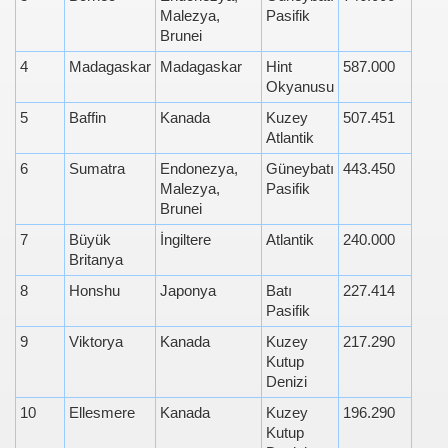
Malezya,
Pasifik
Brunei
4
Madagaskar
Madagaskar
Hint
587.000
Okyanusu
5
Baffin
Kanada
Kuzey
507.451
Atlantik
6
Sumatra
Endonezya,
Güneybatı
443.450
Malezya,
Pasifik
Brunei
7
Büyük
İngiltere
Atlantik
240.000
Britanya
8
Honshu
Japonya
Batı
227.414
Pasifik
9
Viktorya
Kanada
Kuzey
217.290
Kutup
Denizi
10
Ellesmere
Kanada
Kuzey
196.290
Kutup