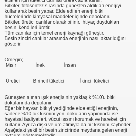
ettikleri için tüketici canlılar olarak adlandırılır.
Bitkiler, fotosentez sırasında güneşten aldıkları enerjiyi
kullanarak besin yapar. Elde edilen enerji bitki
hücrelerinde kimyasal maddeler içinde depolanır.
Bitkiler, üretici canlılar olarak bilinir. İhtiyaç duydukları
besini kendileri üretir.
Tüm canlılar için temel enerji kaynağı güneştir.
Besin zinciri canlılar arasında enerjinin nasıl aktarıldığını
gösterir.
Örneğin;
Mısır
İnek
İnsan
Üretici Birincil tüketici İkincil tüketici
Güneşten alınan ışık enerjisinin yaklaşık %10'u bitki
dokularında depolanır.
Eğer bir hayvan bitkiyi yediğinde elde ettiği enerjinin,
sadece %10 luk kısmını yeni dokuların yapımında ise
hayatsal faaliyetleri, vücut ısısını korumak ve hareket için
kullanır. Ayrıca dışkı ve üre atımıyla da bir kısmını kaybeder.
Aşağıdaki şekil bir besin zincirinde meydana gelen enerji
aktarımı göstermektedir.