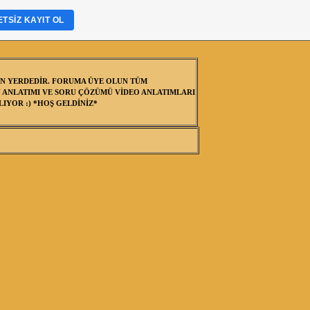
TSIZ KAYIT OL
N YERDEDİR. FORUMA ÜYE OLUN TÜM
 ANLATIMI VE SORU ÇÖZÜMÜ VİDEO ANLATIMLARI
IYOR :) *HOŞ GELDİNİZ*