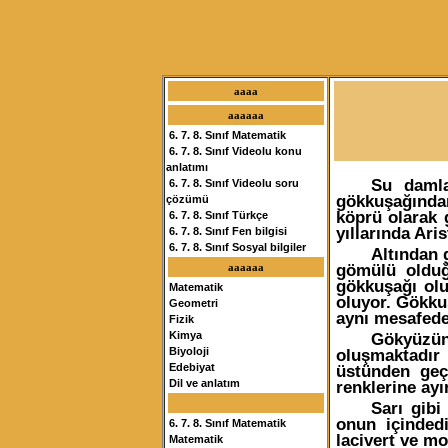
aaaa
aaaaaa
6. 7. 8. Sınıf Matematik
6. 7. 8. Sınıf Videolu konu
anlatımı
Su damla
6. 7. 8. Sınıf Videolu soru
gökkuşağından
çözümü
köprü olarak g
6. 7. 8. Sınıf Türkçe
yıllarında Ari
6. 7. 8. Sınıf Fen bilgisi
6. 7. 8. Sınıf Sosyal bilgiler
Altından 
gömülü olduğu
aaaaaa
gökkuşağı olu
Matematik
oluyor. Gökku
Geometri
aynı mesafede
Fizik
Gökyüzün
Kimya
oluşmaktadır 
Biyoloji
üstünden geç
Edebiyat
renklerine ayı
Dil ve anlatım
Sarı gib
onun içindedi
6. 7. 8. Sınıf Matematik
lacivert ve mo
Matematik