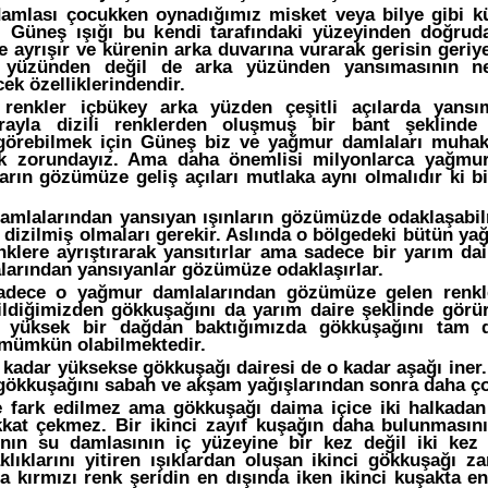
amlası çocukken oynadığımız misket veya bilye gibi k
r. Güneş ışığı bu kendi tarafındaki yüzeyinden doğruda
e ayrışır ve kürenin arka duvarına vurarak gerisin geriye
 yüzünden değil de arka yüzünden yansımasının ne
ek özelliklerindendir.
 renkler içbükey arka yüzden çeşitli açılarda yansı
ayla dizili renklerden oluşmuş bir bant şeklinde 
örebilmek için Güneş biz ve yağmur damlaları muhakka
ek zorundayız. Ama daha önemlisi milyonlarca yağmu
ların gözümüze geliş açıları mutlaka aynı olmalıdır ki b
mlalarından yansıyan ışınların gözümüzde odaklaşabilm
 dizilmiş olmaları gerekir. Aslında o bölgedeki bütün ya
nklere ayrıştırarak yansıtırlar ama sadece bir yarım dai
arından yansıyanlar gözümüze odaklaşırlar.
adece o yağmur damlalarından gözümüze gelen renkle
bildiğimizden gökkuşağını da yarım daire şeklinde görü
 yüksek bir dağdan baktığımızda gökkuşağını tam d
mümkün olabilmektedir.
kadar yüksekse gökkuşağı dairesi de o kadar aşağı iner.
i gökkuşağını sabah ve akşam yağışlarından sonra daha ç
e fark edilmez ama gökkuşağı daima içice iki halkadan 
kat çekmez. Bir ikinci zayıf kuşağın daha bulunmasın
ının su damlasının iç yüzeyine bir kez değil iki kez 
klıklarını yitiren ışıklardan oluşan ikinci gökkuşağı za
a kırmızı renk şeridin en dışında iken ikinci kuşakta en