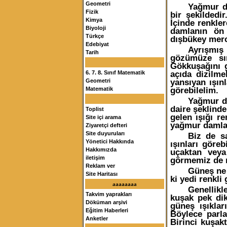
Geometri
Yağmur d
Fizik
bir şekildedi
Kimya
İçinde renkler
Biyoloji
damlanın ön
Türkçe
dışbükey merc
Edebiyat
Ayrışmış
Tarih
gözümüze sır
Gökkuşağını g
açıda dizilm
6. 7. 8. Sınıf Matematik
yansıyan ışın
Geometri
görebilelim.
Matematik
Yağmur da
daire şeklinde
Toplist
gelen ışığı re
Site içi arama
yağmur damlal
Ziyaretçi defteri
Site duyuruları
Biz de s
Yönetici Hakkında
ışınları göre
Hakkımızda
uçaktan veya
iletişim
görmemiz de 
Reklam ver
Güneş ne 
Site Haritası
ki yedi renkl
aaaaaaaa
Genellikl
Takvim yaprakları
kuşak pek dik
Döküman arşivi
güneş ışıklar
Eğitim Haberleri
Böylece parla
Anketler
Birinci kuşakt