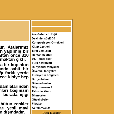
Atasözleri sözlüğü
Deyimler sözlüğü
Kompozisyon Örnekleri
r. Atalarımız
Kitap özetleri
n yapılmış bir
Bilgi damlaları
attan önce 310
Roman özetleri
lmaktan çıktı.
100 Temel eser
Türk destanları
a bir küp altın
Dünyamızı tanıyalım
ünde sabit bir
Ülkemizi tanıyalım
 farklı yerde
Türkiyenin bölgeleri
ece kişiye hep
Dünya bilimi
Bilim adamları
damlalarından
Biliyormusun ?
ları başınızın
Rekorlar kitabı
 burada ışığı
Bilmeceler
Güzel sözler
 bütün renkler
Fıkralar
arı yeşil mavi
Komik yazılar
n dışındadır.
Diğer Konular