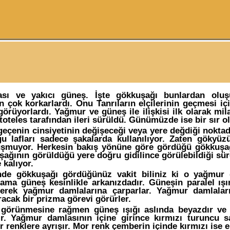
sı ve yakıcı güneş. İşte gökkuşağı bunlardan oluşu
 çok korkarlardı. Onu Tanrıların elçilerinin geçmesi içi
örüyorlardı. Yağmur ve güneş ile ilişkisi ilk olarak mil
stoteles tarafından ileri sürüldü. Günümüzde ise bir sır o
geçenin cinsiyetinin değişeceği veya yere değdiği noktad
 lafları sadece şakalarda kullanılıyor. Zaten gökyüz
şmuyor. Herkesin bakış yönüne göre gördüğü gökkuşağı
şağının görüldüğü yere doğru gidilince görülebildiği sür
 kalıyor.
de gökkuşağı gördüğünüz vakit biliniz ki o yağmur 
ama güneş kesinlikle arkanızdadır. Güneşin paralel ışın
erek yağmur damlalarına çarparlar. Yağmur damlaları
racak bir prizma görevi görürler.
i görünmesine rağmen güneş ışığı aslında beyazdır ve
r. Yağmur damlasının içine girince kırmızı turuncu s
r renklere ayrışır. Mor renk çemberin içinde kırmızı ise e