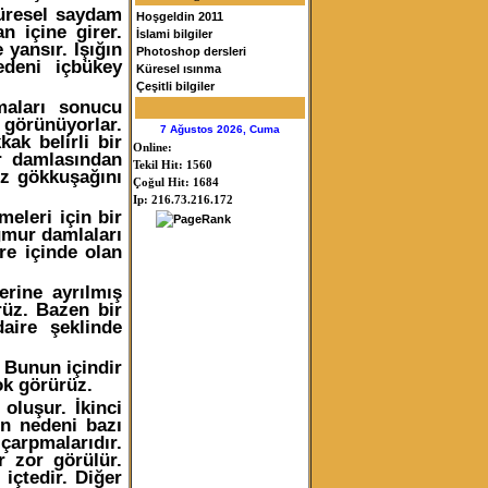
üresel saydam
Hoşgeldin 2011
n içine girer.
İslami bilgiler
 yansır. Işığın
Photoshop dersleri
deni içbükey
Küresel ısınma
Çeşitli bilgiler
maları sonucu
görünüyorlar.
7 Ağustos 2026, Cuma
k belirli bir
Online:
r damlasından
Tekil Hit: 1560
iz gökkuşağını
Çoğul Hit: 1684
Ip: 216.73.216.172
eleri için bir
ğmur damlaları
re içinde olan
rine ayrılmış
rüz. Bazen bir
aire şeklinde
 Bunun içindir
ok görürüz.
oluşur. İkinci
ın nedeni bazı
çarpmalarıdır.
r zor görülür.
 içtedir. Diğer