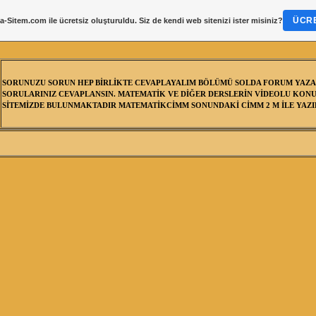
ÜCRE
a-Sitem.com
ile ücretsiz oluşturuldu. Siz de kendi web sitenizi ister misiniz?
SORUNUZU SORUN HEP BİRLİKTE CEVAPLAYALIM BÖLÜMÜ SOLDA FORUM YAZA
SORULARINIZ CEVAPLANSIN. MATEMATİK VE DİĞER DERSLERİN VİDEOLU KONU
SİTEMİZDE BULUNMAKTADIR MATEMATİKCİMM SONUNDAKİ CİMM 2 M İLE YAZIL