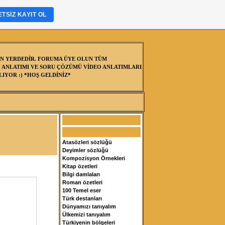
TSIZ KAYIT OL
N YERDEDİR. FORUMA ÜYE OLUN TÜM
 ANLATIMI VE SORU ÇÖZÜMÜ VİDEO ANLATIMLARI
IYOR :) *HOŞ GELDİNİZ*
Atasözleri sözlüğü
Deyimler sözlüğü
Kompozisyon Örnekleri
Kitap özetleri
Bilgi damlaları
Roman özetleri
100 Temel eser
Türk destanları
Dünyamızı tanıyalım
Ülkemizi tanıyalım
Türkiyenin bölgeleri