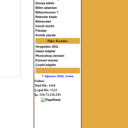
Dünya bilimi
Bilim adamları
Biliyormusun ?
Rekorlar kitabı
Bilmeceler
Güzel sözler
Fıkralar
Komik yazılar
Diğer Konular
Hoşgeldin 2011
İslami bilgiler
Photoshop dersleri
Küresel ısınma
Çeşitli bilgiler
7 Ağustos 2026, Cuma
Online:
Tekil Hit: 1416
Çoğul Hit: 1522
Ip: 216.73.216.245