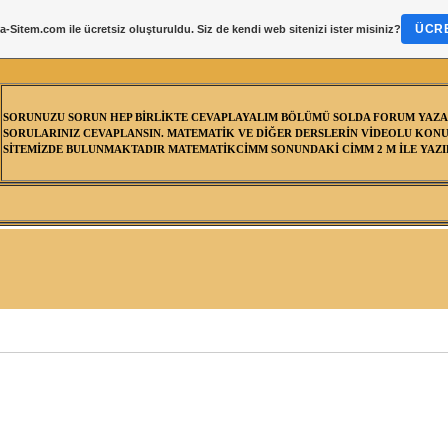
ÜCRE
a-Sitem.com
ile ücretsiz oluşturuldu. Siz de kendi web sitenizi ister misiniz?
SORUNUZU SORUN HEP BİRLİKTE CEVAPLAYALIM BÖLÜMÜ SOLDA FORUM YAZA
SORULARINIZ CEVAPLANSIN. MATEMATİK VE DİĞER DERSLERİN VİDEOLU KONU
SİTEMİZDE BULUNMAKTADIR MATEMATİKCİMM SONUNDAKİ CİMM 2 M İLE YAZIL