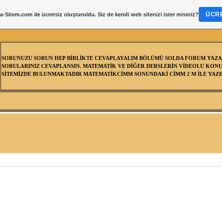
ÜCRE
a-Sitem.com
ile ücretsiz oluşturuldu. Siz de kendi web sitenizi ister misiniz?
SORUNUZU SORUN HEP BİRLİKTE CEVAPLAYALIM BÖLÜMÜ SOLDA FORUM YAZA
SORULARINIZ CEVAPLANSIN. MATEMATİK VE DİĞER DERSLERİN VİDEOLU KONU
SİTEMİZDE BULUNMAKTADIR MATEMATİKCİMM SONUNDAKİ CİMM 2 M İLE YAZIL