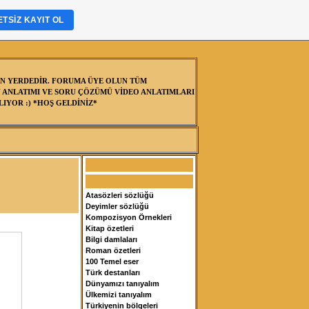
TSIZ KAYIT OL
N YERDEDİR. FORUMA ÜYE OLUN TÜM
 ANLATIMI VE SORU ÇÖZÜMÜ VİDEO ANLATIMLARI
IYOR :) *HOŞ GELDİNİZ*
Atasözleri sözlüğü
Deyimler sözlüğü
Kompozisyon Örnekleri
Kitap özetleri
Bilgi damlaları
Roman özetleri
100 Temel eser
Türk destanları
Dünyamızı tanıyalım
Ülkemizi tanıyalım
Türkiyenin bölgeleri