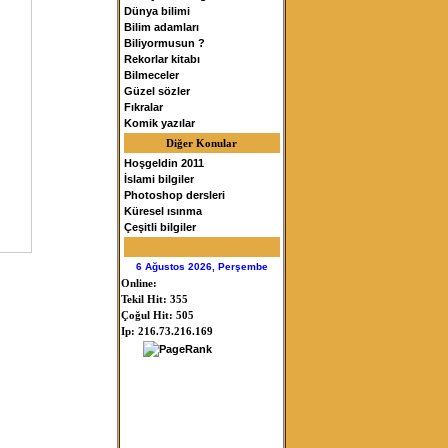
Dünya bilimi
Bilim adamları
Biliyormusun ?
Rekorlar kitabı
Bilmeceler
Güzel sözler
Fıkralar
Komik yazılar
Diğer Konular
Hoşgeldin 2011
İslami bilgiler
Photoshop dersleri
Küresel ısınma
Çeşitli bilgiler
6 Ağustos 2026, Perşembe
Online:
Tekil Hit: 355
Çoğul Hit: 505
Ip: 216.73.216.169