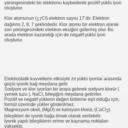
yörüngesindeki bir elektronu kaybederek pozitif yüklü iyon
oluşturur.
Klor atomunun (
CI) elektron sayısı 17’dir. Elektron
17
dağılımı 2, 8, 7 şeklindedir. Klor atomu bir elektron alarak
son yörüngesindeki elektron eksiğini gidermiş olur. Bu
arada elektron kazandığı için de negatif yüklü iyon
oluşturur.
Elektrostatik kuvvetlerin etkisiyle zıt yüklü iyonlar arasında
güçlü iyonik bağ meydana gelir.
Sodyum ve klor iyonları bir araya gelerek sodyum klorür (
yemek tuzu ), NaCl, bileşiğini meydana getirirler.
Pozitif ve negatif yüklerin değeri birbirine eşit olduğu için,
formül üzerinde yükler gösterilmez.
Magnezyum oksit, (MgO) ve kalsiyum klorür, (CaCl
)
2
evleri
bileşikleri de iyonik bağa örnek olarak verilebilir.
İyonik yapılı bileşiklerin erime ve kaynama noktaları
yüksektir.