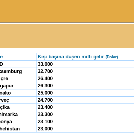
e
Kişi başına düşen milli gelir
(Dolar)
D
33.000
ksemburg
32.700
içre
26.400
ngapur
26.300
nako
25.000
rveç
24.700
çika
23.400
nimarka
23.300
ponya
23.100
hchistan
23.000