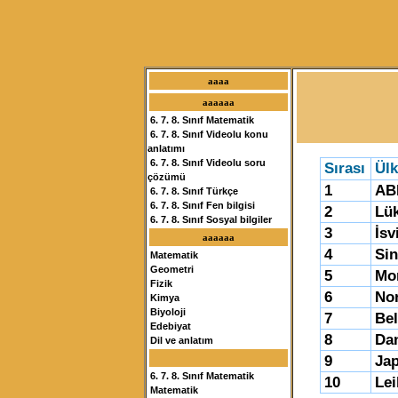
aaaa
aaaaaa
6. 7. 8. Sınıf Matematik
6. 7. 8. Sınıf Videolu konu
anlatımı
6. 7. 8. Sınıf Videolu soru
Sırası
Ülk
çözümü
1
AB
6. 7. 8. Sınıf Türkçe
6. 7. 8. Sınıf Fen bilgisi
2
Lü
6. 7. 8. Sınıf Sosyal bilgiler
3
İsv
aaaaaa
4
Si
Matematik
Geometri
5
Mo
Fizik
6
No
Kimya
Biyoloji
7
Bel
Edebiyat
8
Da
Dil ve anlatım
9
Ja
6. 7. 8. Sınıf Matematik
10
Lei
Matematik