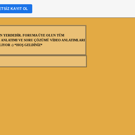
TSIZ KAYIT OL
N YERDEDİR. FORUMA ÜYE OLUN TÜM
 ANLATIMI VE SORU ÇÖZÜMÜ VİDEO ANLATIMLARI
IYOR :) *HOŞ GELDİNİZ*