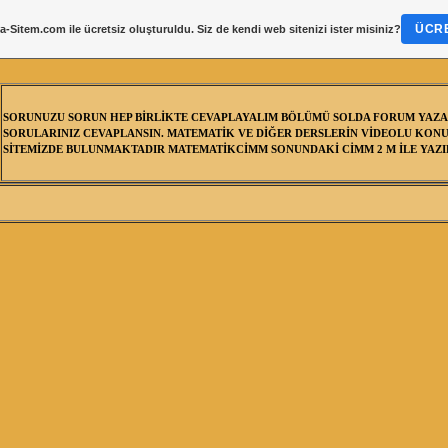
ÜCRE
a-Sitem.com
ile ücretsiz oluşturuldu. Siz de kendi web sitenizi ister misiniz?
SORUNUZU SORUN HEP BİRLİKTE CEVAPLAYALIM BÖLÜMÜ SOLDA FORUM YAZA
SORULARINIZ CEVAPLANSIN. MATEMATİK VE DİĞER DERSLERİN VİDEOLU KONU
SİTEMİZDE BULUNMAKTADIR MATEMATİKCİMM SONUNDAKİ CİMM 2 M İLE YAZIL