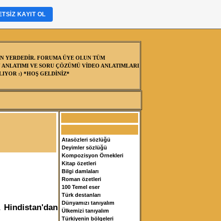
TSIZ KAYIT OL
N YERDEDİR. FORUMA ÜYE OLUN TÜM
 ANLATIMI VE SORU ÇÖZÜMÜ VİDEO ANLATIMLARI
IYOR :) *HOŞ GELDİNİZ*
Atasözleri sözlüğü
Deyimler sözlüğü
Kompozisyon Örnekleri
Kitap özetleri
Bilgi damlaları
Roman özetleri
100 Temel eser
Türk destanları
Dünyamızı tanıyalım
 Hindistan'dan
Ülkemizi tanıyalım
Türkiyenin bölgeleri