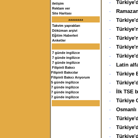
Türkiye'd
·
iletişim
Reklam ver
Ramazan 
·
Site Haritası
Türkiye'
aaaaaaaa
·
Takvim yaprakları
Türkiye'n
·
Döküman arşivi
Eğitim Haberleri
Türkiye'n
·
Anketler
Türkiye'n
·
7 günde ingilizce
Türkiye'd
·
7 günde ingilizce
7 günde ingilizce
Latin alf
·
Filipinli Bakıcı
Türkiye B
Filipinli Bakıcılar
·
Filipinli Bakıcı Arıyorum
Türkiye'
5 günde ingilizce
·
7 günde ingilizce
İlk TSE b
·
7 günde ingilizce
7 günde ingilizce
Türkiye 
·
Osmanlı D
·
Türkiye'd
·
Türkiye'
·
Türkiye'd
·