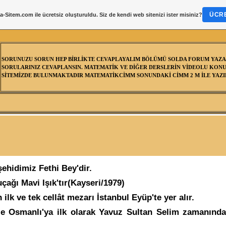
ÜCRE
a-Sitem.com
ile ücretsiz oluşturuldu. Siz de kendi web sitenizi ister misiniz?
SORUNUZU SORUN HEP BİRLİKTE CEVAPLAYALIM BÖLÜMÜ SOLDA FORUM YAZA
SORULARINIZ CEVAPLANSIN. MATEMATİK VE DİĞER DERSLERİN VİDEOLU KONU
SİTEMİZDE BULUNMAKTADIR MATEMATİKCİMM SONUNDAKİ CİMM 2 M İLE YAZIL
şehidimiz Fethi Bey'dir.
uçağı Mavi Işık'tır(Kayseri/1979)
ilk ve tek cellât mezarı İstanbul Eyüp'te yer alır.
le Osmanlı'ya ilk olarak Yavuz Sultan Selim zamanında