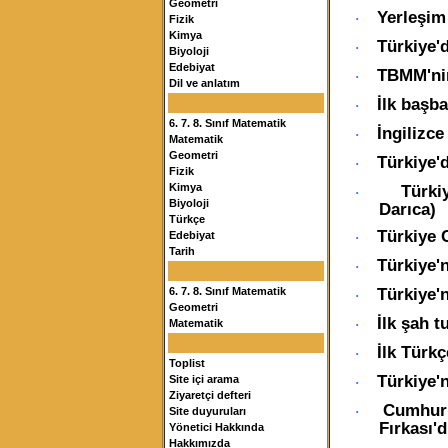
Geometri
Yerleşim 
·
Fizik
Kimya
Türkiye'd
·
Biyoloji
Edebiyat
TBMM'nin
·
Dil ve anlatım
İlk başb
·
6. 7. 8. Sınıf Matematik
İngilizce
·
Matematik
Geometri
Türkiye'd
·
Fizik
Türki
Kimya
·
Biyoloji
Darıca)
Türkçe
Türkiye 
Edebiyat
·
Tarih
Türkiye'
·
Türkiye'n
6. 7. 8. Sınıf Matematik
·
Geometri
İlk şah 
·
Matematik
İlk Türk
·
Toplist
Türkiye'n
Site içi arama
·
Ziyaretçi defteri
Cumhuri
·
Site duyuruları
Fırkası'd
Yönetici Hakkında
Hakkımızda