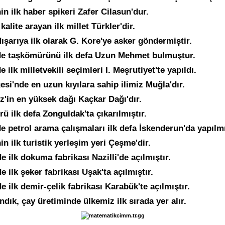
in ilk haber spikeri Zafer Cilasun'dur.
kalite arayan ilk millet Türkler'dir.
ışarıya ilk olarak G. Kore'ye asker göndermiştir.
de taşkömürünü ilk defa Uzun Mehmet bulmuştur.
e ilk milletvekili seçimleri I. Meşrutiyet'te yapıldı.
si'nde en uzun kıyılara sahip ilimiz Muğla'dır.
z'in en yüksek dağı Kaçkar Dağı'dır.
ü ilk defa Zonguldak'ta çıkarılmıştır.
e petrol arama çalışmaları ilk defa İskenderun'da yapılmı
in ilk turistik yerleşim yeri Çeşme'dir.
 ilk dokuma fabrikası Nazilli'de açılmıştır.
 ilk şeker fabrikası Uşak'ta açılmıştır.
 ilk demir-çelik fabrikası Karabük'te açılmıştır.
ındık, çay üretiminde ülkemiz ilk sırada yer alır.