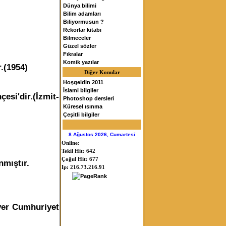
Dünya bilimi
Bilim adamları
Biliyormusun ?
Rekorlar kitabı
Bilmeceler
Güzel sözler
Fıkralar
Komik yazılar
r.(1954)
Diğer Konular
Hoşgeldin 2011
İslami bilgiler
esi'dir.(İzmit-
Photoshop dersleri
Küresel ısınma
Çeşitli bilgiler
8 Ağustos 2026, Cumartesi
Online:
Tekil Hit: 642
Çoğul Hit: 677
nmıştır.
Ip: 216.73.216.91
ver Cumhuriyet