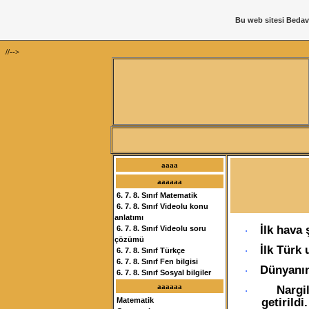
Bu web sitesi
Bedav
//-->
aaaa
aaaaaa
6. 7. 8. Sınıf Matematik
6. 7. 8. Sınıf Videolu konu
anlatımı
İlk hava 
6. 7. 8. Sınıf Videolu soru
·
çözümü
İlk Türk 
·
6. 7. 8. Sınıf Türkçe
6. 7. 8. Sınıf Fen bilgisi
Dünyanın 
·
6. 7. 8. Sınıf Sosyal bilgiler
aaaaaa
Nargi
·
getirildi.
Matematik