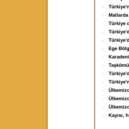
Türkiye'n
·
Mallarda 
·
Türkiye d
·
Türkiye'
·
Türkiye'd
·
Ege Bölge
·
Karadeni
·
Taşkömür
·
Türkiye'd
·
Türkiye'n
·
Ülkemizde
·
Ülkemizde
·
Ülkemizde
·
Kayısı, f
·