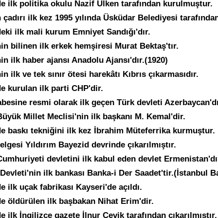
e ilk politika okulu Nazif Ülken tarafından kurulmuştur.
çadırı ilk kez 1995 yılında Üsküdar Belediyesi tarafında
deki ilk mali kurum Emniyet Sandığı'dır.
in bilinen ilk erkek hemşiresi Murat Bektaş'tır.
in ilk haber ajansı Anadolu Ajansı'dır.(1920)
in ilk ve tek sınır ötesi harekâtı Kıbrıs çıkarmasıdır.
e kurulan ilk parti CHP'dir.
abesine resmi olarak ilk geçen Türk devleti Azerbaycan'dı
üyük Millet Meclisi'nin ilk başkanı M. Kemal'dir.
de baskı tekniğini ilk kez İbrahim Müteferrika kurmuştur.
elgesi Yıldırım Bayezid devrinde çıkarılmıştır.
Cumhuriyeti devletini ilk kabul eden devlet Ermenistan'dı
evleti'nin ilk bankası Banka-i Der Saadet'tir.(İstanbul B
e ilk uçak fabrikası Kayseri'de açıldı.
de öldürülen ilk başbakan Nihat Erim'dir.
e ilk İngilizce gazete İlnur Çevik tarafından çıkarılmıştır.