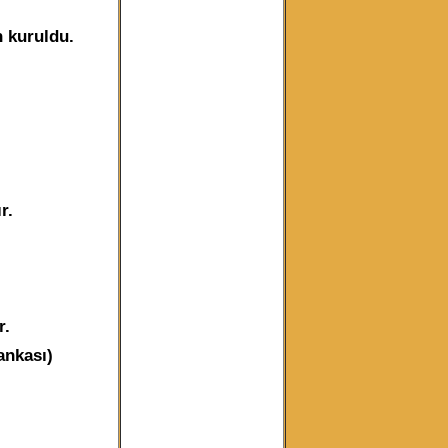
n kuruldu.
r.
r.
ankası)