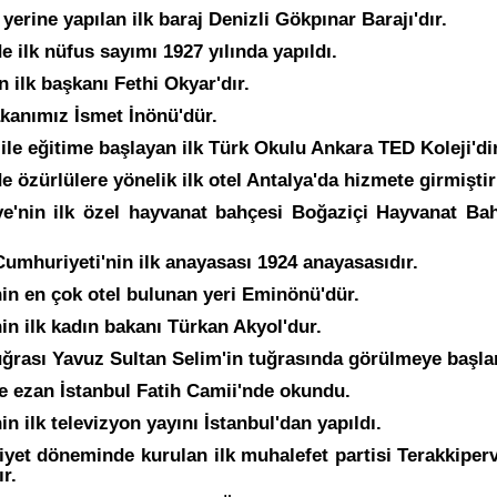
yerine yapılan ilk baraj Denizli Gökpınar Barajı'dır.
e ilk nüfus sayımı 1927 yılında yapıldı.
 ilk başkanı Fethi Okyar'dır.
akanımız İsmet İnönü'dür.
 ile eğitime başlayan ilk Türk Okulu Ankara TED Koleji'di
e özürlülere yönelik ilk otel Antalya'da hizmete girmiştir
ye'nin ilk özel hayvanat bahçesi Boğaziçi Hayvanat Bahç
Cumhuriyeti'nin ilk anayasası 1924 anayasasıdır.
nin en çok otel bulunan yeri Eminönü'dür.
in ilk kadın bakanı Türkan Akyol'dur.
tuğrası Yavuz Sultan Selim'in tuğrasında görülmeye başla
çe ezan İstanbul Fatih Camii'nde okundu.
in ilk televizyon yayını İstanbul'dan yapıldı.
yet döneminde kurulan ilk muhalefet partisi Terakkiper
ır.