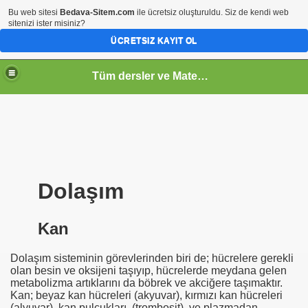
Bu web sitesi
Bedava-Sitem.com
ile ücretsiz oluşturuldu. Siz de kendi web
sitenizi ister misiniz?
ÜCRETSIZ KAYIT OL
Tüm dersler ve Matematik
Dolaşım
Kan
Dolaşım sisteminin görevlerinden biri de; hücrelere gerekli
olan besin ve oksijeni taşıyıp, hücrelerde meydana gelen
metabolizma artıklarını da böbrek ve akciğere taşımaktır.
Kan; beyaz kan hücreleri (akyuvar), kırmızı kan hücreleri
(alyuvar), kan pulcukları (trombosit) ve plazmadan