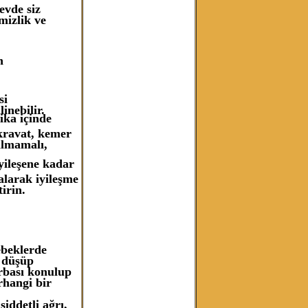
evde siz
mizlik ve
n
si
linebilir.
ika içinde
kravat, kemer
pılmamalı,
yileşene kadar
alarak iyileşme
irin.
ebeklerde
n düşüp
rbası konulup
rhangi bir
iddetli ağrı,