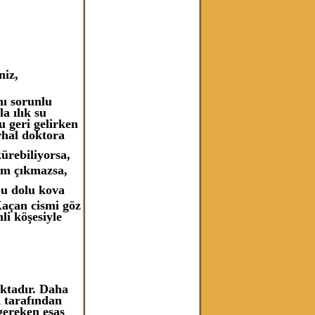
niz,
nı sorunlu
a ılık su
u geri gelirken
rhal doktora
ürebiliyorsa,
im çıkmazsa,
Su dolu kova
 Kaçan cismi göz
li köşesiyle
aktadır. Daha
k tarafından
gereken esas