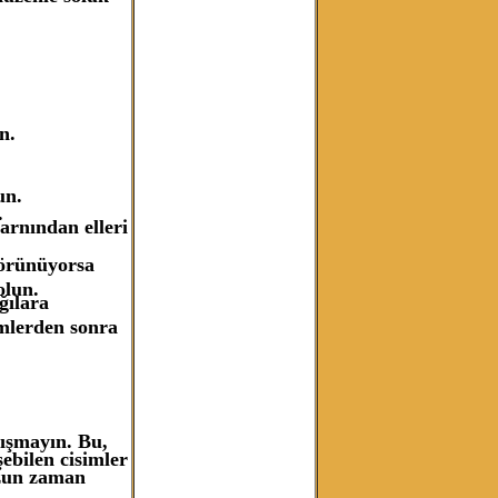
n.
un.
.
arnından elleri
görünüyorsa
olun.
ğılara
emlerden sonra
ışmayın. Bu,
şebilen cisimler
 uzun zaman