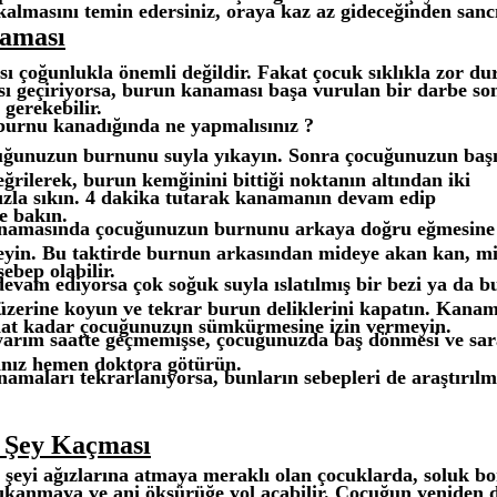
kalmasını temin edersiniz, oraya kaz az gideceğinden sancı 
aması
 çoğunlukla önemli değildir. Fakat çocuk sıklıkla zor du
 geçiriyorsa, burun kanaması başa vurulan bir darbe so
gerekebilir.
urnu kanadığında ne yapmalısınız ?
ğunuzun burnunu suyla yıkayın. Sonra çocuğunuzun baş
eğrilerek, burun kemğinini bittiği noktanın altından iki
zla sıkın. 4 dakika tutarak kanamanın devam edip
e bakın.
namasında çocuğunuzun burnunu arkaya doğru eğmesine
eyin. Bu taktirde burnun arkasından mideye akan kan, mid
ebep olabilir.
vam ediyorsa çok soğuk suyla ıslatılmış bir bezi ya da bu
zerine koyun ve tekrar burun deliklerini kapatın. Kana
aat kadar çocuğunuzun sümkürmesine izin vermeyin.
arım saatte geçmemişse, çocuğunuzda baş dönmesi ve sa
nız hemen doktora götürün.
amaları tekrarlanıyorsa, bunların sebepleri de araştırılma
 Şey Kaçması
 şeyi ağızlarına atmaya meraklı olan çocuklarda, soluk b
tıkanmaya ve ani öksürüğe yol açabilir. Çocuğun yeniden 