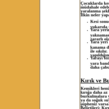
Çocuklarda kes
müdahale edebi
yaralanma şekl
İlkin neler ya
Kesi sonu
yukarıda 
Yara yeri
yaknaması
zararlı ol
Yara yeri 
kanama du
ile sıkılı
yapıldığı
Yarayı te
yara band
daha çabu
Kırık ve B
Kemikleri henü
kırığa daha az
burkulmalara y
ya da soğuk su
şüpheniz varsa
Belirtileri; Kı