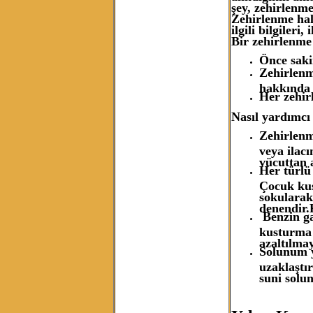
şey, zehirlenm
Zehirlenme hal
ilgili bilgileri
Bir zehirlenme 
Önce saki
Zehirlenm
hakkında 
Her zehir
Nasıl yardımcı
Zehirlenm
veya ilac
vücuttan 
Her türlü
Çocuk kus
sokularak
denendir.
Benzin ga
kusturma 
azaltılmaya
Solunum y
uzaklaştır
suni solu