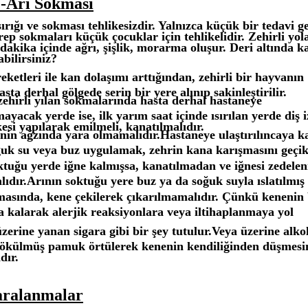
-Arı Sokması
ırığı ve sokması tehlikesizdir. Yalnızca küçük bir tedavi ge
ep sokmaları küçük çocuklar için tehlikelidir. Zehirli yo
dakika içinde ağrı, şişlik, morarma oluşur. Deri altında k
abilirsiniz?
ketleri ile kan dolaşımı arttığından, zehirli bir hayvanın
sta derhal gölgede serin bir yere alınıp sakinleştirilir.
 zehirli yılan sokmalarında hasta derhal hastaneye
mayacak yerde ise, ilk yarım saat içinde ısırılan yerde diş i
esi yapılarak emilmeli, kanatılmalıdır.
nin ağzında yara olmamalıdır.Hastaneye ulaştırılıncaya ka
ğuk su veya buz uygulamak, zehrin kana karışmasını geçikt
ktuğu yerde iğne kalmışsa, kanatılmadan ve iğnesi zedel
alıdır.Arının soktuğu yere buz ya da soğuk suyla ıslatılmış
masında, kene çekilerek çıkarılmamalıdır. Çünkü kenenin 
da kalarak alerjik reaksiyonlara veya iltihaplanmaya yol
zerine yanan sigara gibi bir şey tutulur.Veya üzerine alkol
ökülmüş pamuk örtülerek kenenin kendiliğinden düşmesi
dır.
aralanmalar