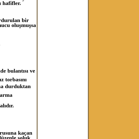
hafifler.
rdurulan bir
nucu oluşmuşsa
ı
e bulantısı ve
z torbasını
ma durduktan
rarma
lıdır.
orusuna kaçan
düzenle soluk