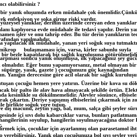
cı olabilirsiniz ?
bir yanık oluşumda erken müdahale çok önemlidir.Çünkü 
cek enfeksiyon ve şoka girme riski vardır.
 yüzeysel yanıklar, derinin üzerinde cereyan eden yanıklar
lanı kaplıyorsa evde müdahale ile tedavi yapılır. Derin yan
mamen işler ve onu tahrip eder. Bu tür derin yanıkların te
rafından yapılmalıdır.
a yapılacak ilk müdahale, yanan yeri soğuk suya tutmaktı
n mikrop
bulaşmaması için, varsa, kirler sabunlu suyla
 bir bezle kapatılarak biz sağlık kuruluşuna götürülmelidi
çarpması sonucu yanık oluşmuşsa, ilk yapacağınız şey güc
olmalıdır. Eğer bunu yapamıyorsanız, metal olmayan bir
 ( süpürge, yasık, gazete ) çocuğunuzu güç kaynağından
ın. Yanığın derecesine göre acil olarak bir sağlık kuruluş
tutuşan çocuğu hemen yere yatırın. Üzerine bir kova su dö
cak bir palto ile alav hava almayacak şekilde örtün. Elek
da kesinlikle su dökülmemelidir. Alevler sönünce, elbisele
arak çıkartın. Deriye yapışmış elbiselerini çıkarmak için z
 ile birlikte soğuk yere tutun.
e diş macunu, zeytin yağı, bal, mum, salça gibi şeyler sür
esinde içi sıvı dolu kabarcıklar varsa, bunları patlatmama
hangilerinin soyulup, hangilerin soyulmayacağına doktor 
.
dirmek için, çocuklar için ayarlanmış olan parasetamol ih
 verebilirsiniz. Yanık olan çocuğunuza bol sıvı şeyler ver