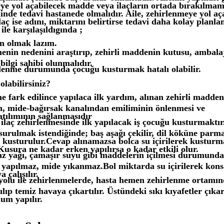
eye yol açabilecek madde veya ilaçların ortada bırakılmam
inde tedavi hastanede olmalıdır. Aile, zehirlenmeye yol a
, ilaç ise adını, miktarını belirtirse tedavi daha kolay planlan
ile karşılaşıldıgında ;
n olmak lazım.
enin nedenini araştırıp, zehirli maddenin kutusu, ambalaj
bilgi sahibi olunmalıdır.
lenme durumunda çocuğu kusturmak hatalı olabilir.
 olabilirsiniz?
e fark edilince yapılaca ilk yardım, alınan zehirli madden
ın, mide-bağırsak kanalından emiliminin önlenmesi ve
atılımının sağlanmasıdır
 ilaç zehirlenmesinde ilk yapılacak iş çocuğu kusturmaktır
urulmak istendiğinde; baş aşağı çekilir, dil köküne parm
 kusturulur.Cevap alınamazsa bolca su içirilerek kusturm
Kusura ne kadar erken yapılırsa o kadar etkili olur.
z yağı, çamaşır suyu gibi maddelerin içilmesi durumunda 
yapılmaz, mide yıkanmaz.Bol miktarda su içirilerek kon
 çalışılır.
olu ile zehirlenmelerde, hasta hemen zehirlenme ortamı
ılıp temiz havaya çıkartılır. Üstündeki sıkı kıyafetler çıkar
num yapılır.