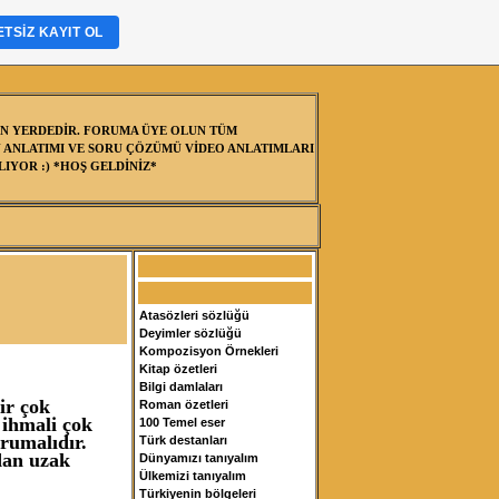
TSIZ KAYIT OL
N YERDEDİR. FORUMA ÜYE OLUN TÜM
 ANLATIMI VE SORU ÇÖZÜMÜ VİDEO ANLATIMLARI
IYOR :) *HOŞ GELDİNİZ*
Atasözleri sözlüğü
Deyimler sözlüğü
Kompozisyon Örnekleri
Kitap özetleri
Bilgi damlaları
ir çok
Roman özetleri
 ihmali çok
100 Temel eser
orumalıdır.
Türk destanları
dan uzak
Dünyamızı tanıyalım
Ülkemizi tanıyalım
Türkiyenin bölgeleri