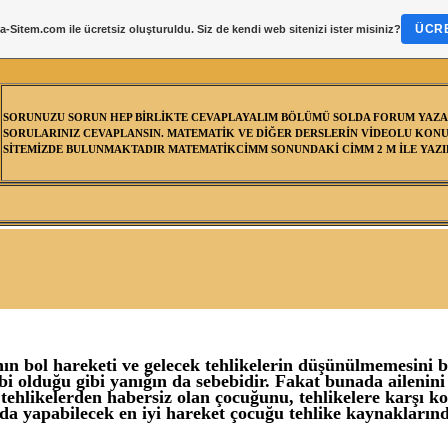
ÜCRE
a-Sitem.com
ile ücretsiz oluşturuldu. Siz de kendi web sitenizi ister misiniz?
SORUNUZU SORUN HEP BİRLİKTE CEVAPLAYALIM BÖLÜMÜ SOLDA FORUM YAZA
SORULARINIZ CEVAPLANSIN. MATEMATİK VE DİĞER DERSLERİN VİDEOLU KONU
SİTEMİZDE BULUNMAKTADIR MATEMATİKCİMM SONUNDAKİ CİMM 2 M İLE YAZIL
ın bol hareketi ve gelecek tehlikelerin düşünülmemesini b
bi olduğu gibi yanığın da sebebidir. Fakat bunada ailenini
 tehlikelerden habersiz olan çocuğunu, tehlikelere karşı k
a yapabilecek en iyi hareket çocuğu tehlike kaynakların