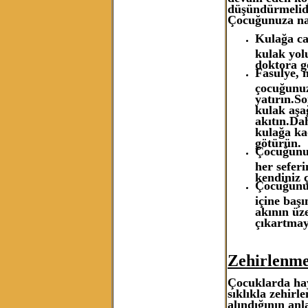
düşündürmelid
Çocuğunuza nas
Kulağa ca
kulak yol
doktora g
Fasulye, 
çocuğunuz
yatırın.S
kulak aşağ
akıtın.Dah
kulağa ka
götürün.
Çocuğunuz
her sefer
kendiniz 
Çocuğunuz
içine başı
akının üz
çıkartmay
Zehirlenme
Çocuklarda hay
sıklıkla zehirl
alındığının an