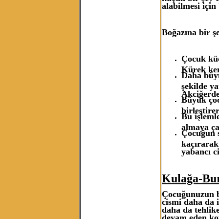
alabilmesi içi
Boğazına bir 
Çocuk küç
Kürek kem
Daha büyü
şekilde ya
Akciğerde
Büyük çoc
birleştire
Bu işleml
almaya çal
Çocuğun s
kaçırarak
yabancı c
Kulağa-Bu
Çocuğunuzun bu
cismi daha da i
daha da tehlike
devam eden koy