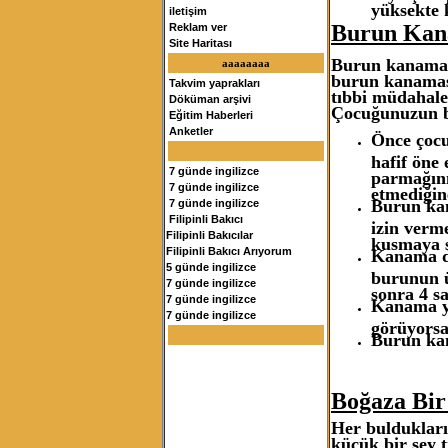
yüksekte 
iletişim
Burun Kan
Reklam ver
Site Haritası
Burun kanaması
aaaaaaaa
burun kanaması
Takvim yaprakları
tıbbi müdahale 
Döküman arşivi
Çocuğunuzun b
Eğitim Haberleri
Anketler
Önce çocu
hafif öne 
7 günde ingilizce
parmağını
7 günde ingilizce
etmediğin
Burun ka
7 günde ingilizce
Filipinli Bakıcı
izin verm
Filipinli Bakıcılar
kusmaya s
Filipinli Bakıcı Arıyorum
Kanama de
5 günde ingilizce
burunun ü
7 günde ingilizce
sonra 4 s
7 günde ingilizce
Kanama y
7 günde ingilizce
görüyorsa
Burun kan
Boğaza Bir
Her buldukları
küçük bir şey 