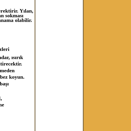
rektirir. Yılan,
lan sokması
anama olabilir.
zleri
dar, ısırık
irecektir.
enmeden
 bez koyun.
başı
,
ne