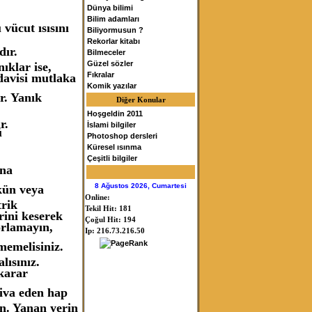
Dünya bilimi
Bilim adamları
vücut ısısını
Biliyormusun ?
Rekorlar kitabı
dır.
Bilmeceler
Güzel sözler
ıklar ise,
Fıkralar
davisi mutlaka
Komik yazılar
r. Yanık
Diğer Konular
Hoşgeldin 2011
r.
İslami bilgiler
ü
Photoshop dersleri
Küresel ısınma
Çeşitli bilgiler
una
8 Ağustos 2026, Cumartesi
kün veya
Online:
trik
Tekil Hit: 181
rini keserek
Çoğul Hit: 194
orlamayın,
Ip: 216.73.216.50
memelisiniz.
lısınız.
karar
tiva eden hap
in. Yanan yerin