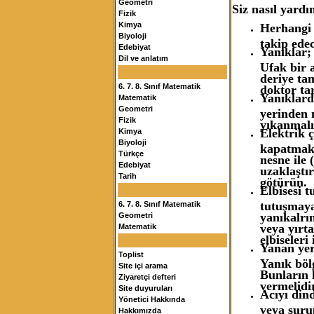
Geometri
Siz nasıl yardım
Fizik
Kimya
Herhangi 
Biyoloji
takip ede
Edebiyat
Yanıklar;
Dil ve anlatım
Ufak bir a
deriye ta
6. 7. 8. Sınıf Matematik
doktor ta
Yanıklard
Matematik
Geometri
yerinde
Fizik
yıkanmalı
Elektrik 
Kimya
Biyoloji
kapatmak 
Türkçe
nesne ile
Edebiyat
uzaklaştır
Tarih
götürün.
Elbisesi 
tutuşmaya
6. 7. 8. Sınıf Matematik
yanıkalrın
Geometri
veya yırt
Matematik
elbiseleri
Yanan yer
Toplist
Yanık bölg
Site içi arama
Bunların 
Ziyaretçi defteri
vermelidir
Site duyuruları
Acıyı din
Yönetici Hakkında
veya şurup
Hakkımızda