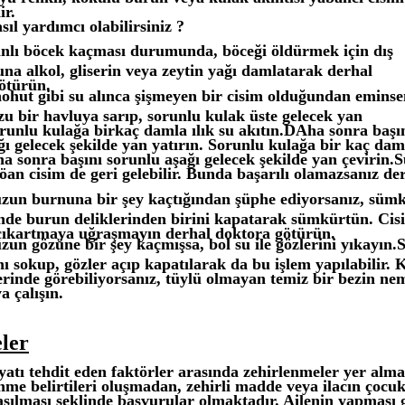
ir.
ıl yardımcı olabilirsiniz ?
nlı böcek kaçması durumunda, böceği öldürmek için dış
una alkol, gliserin veya zeytin yağı damlatarak derhal
ötürün.
nohut gibi su alınca şişmeyen bir cisim olduğundan eminse
u bir havluya sarıp, sorunlu kulak üste gelecek yan
orunlu kulağa birkaç damla ılık su akıtın.DAha sonra başı
ı gelecek şekilde yan yatırın. Sorunlu kulağa bir kaç daml
a sonra başını sorunlu aşağı gelecek şekilde yan çevirin.S
öan cisim de geri gelebilir. Bunda başarılı olamazsanız de
un burnuna bir şey kaçtığından şüphe ediyorsanız, sümk
inde burun deliklerinden birini kapatarak sümkürtün. Cis
çıkartmaya uğraşmayın derhal doktora götürün.
un gözüne bir şey kaçmışsa, bol su ile gözlerini yıkayın.
nı sokup, gözler açıp kapatılarak da bu işlem yapılabilir.
erinde görebiliyorsanız, tüylü olmayan temiz bir bezin nem
a çalışın.
ler
atı tehdit eden faktörler arasında zehirlenmeler yer alm
enme belirtileri oluşmadan, zehirli madde veya ilacın çocu
laşılması şeklinde başvurular olmaktadır. Ailenin yapması 