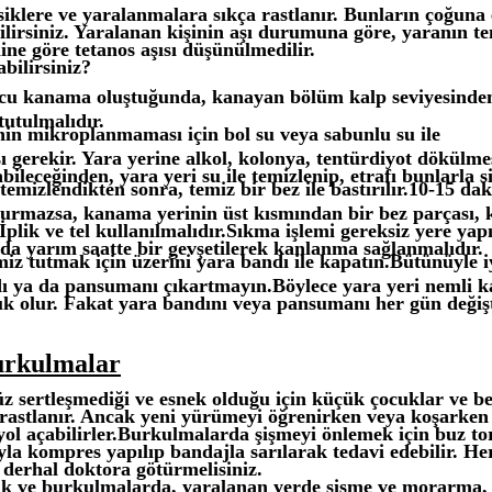
iklere ve yaralanmalara sıkça rastlanır. Bunların çoğuna 
lirsiniz. Yaralanan kişinin aşı durumuna göre, yaranın te
ine göre tetanos aşısı düşünülmedilir.
pabilirsiniz?
cu kanama oluştuğunda, kanayan bölüm kalp seviyesinde
tutulmalıdır.
nin mikroplanmaması için bol su veya sabunlu su ile
 gerekir. Yara yerine alkol, kolonya, tentürdiyot dökülme
abileceğinden, yara yeri su ile temizlenip, etrafı bunlarla si
temizlendikten sonra, temiz bir bez ile bastırılır.10-15 dak
rmazsa, kanama yerinin üst kısmından bir bez parçası, 
r. İplik ve tel kullanılmalıdır.Sıkma işlemi gereksiz yere ya
nda yarım saatte bir gevşetilerek kanlanma sağlanmalıdır.
miz tutmak için üzerini yara bandı ile kapatın.Bütünüyle i
ı ya da pansumanı çıkartmayın.Böylece yara yeri nemli k
k olur. Fakat yara bandını veya pansumanı her gün değişt
urkulmalar
z sertleşmediği ve esnek olduğu için küçük çocuklar ve b
 rastlanır. Ancak yeni yürümeyi öğrenirken veya koşarke
ol açabilirler.Burkulmalarda şişmeyi önlemek için buz to
yla kompres yapılıp bandajla sarılarak tedavi edebilir. He
 derhal doktora götürmelisiniz.
rık ve burkulmalarda, yaralanan yerde şişme ve morarma, ş