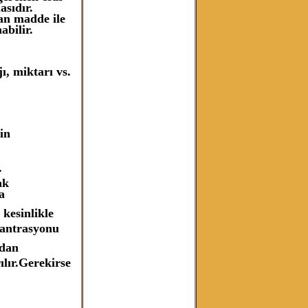
asıdır.
çan madde ile
abilir.
ı, miktarı vs.
in
.
ak
a
kesinlikle
santrasyonu
ndan
ılır.Gerekirse