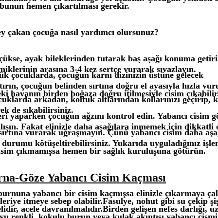
n bunun hemen çıkartılması gerekir.
şey çakan çocuğa nasıl yardımcı olursunuz?
ükse, ayak bileklerinden tutarak baş aşağı konuma getiri
iklerinin arasına 3-4 kez sertçe vurarak sıvazlayın.
k çocuklarda, çocuğun karnı dizinizin üstüne gelecek
tırın, çocuğun belinden sırtına doğru el ayasıyla hızla vur
ki havanın birden boğaza doğru itilmesiyle cisim çıkabilir
uklarda arkadan, koltuk altlarından kollarınızı geçirip, k
rek de sıkabilirsiniz.
eri yaparken çocuğun ağzını kontrol edin. Yabancı cisim 
ışın. Fakat elinizle daha aşağılara inmemek için dikkatli 
ırtına vurarak uğraşmayın. Çünü yabancı cisim daha aşa
 durumu kötüşeltirebilirsiniz. Yukarıda uyguladığınız işl
isim çıkmamışsa hemen bir sağlık kuruluşuna götürün.
rna-Göze Yabancı Cisim Kaçması
rnuna yabancı bir cisim kaçmışsa elinizle çıkarmaya çal
leriye itmeye sebep olabilir.Fasulye, nohut gibi su çekip şi
lidir, acele davranılmalıdır.Birden gelişen nefes darlığı,
u renkli, kokulu burun veya kulak akıntısı yabancı cismi