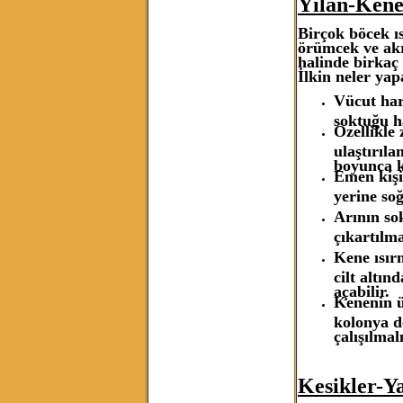
Yılan-Kene
Birçok böcek ıs
örümcek ve akr
halinde birkaç 
İlkin neler yap
Vücut hare
soktuğu ha
Özellikle
ulaştırıla
boyunca k
Emen kişi
yerine so
Arının so
çıkartılm
Kene ısır
cilt altın
açabilir.
Kenenin ü
kolonya d
çalışılmalı
Kesikler-Y