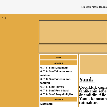
Bu web sitesi
Bedav
//-->
aaaa
aaaaaa
6. 7. 8. Sınıf Matematik
6. 7. 8. Sınıf Videolu konu
anlatımı
Yanık
6. 7. 8. Sınıf Videolu soru
çözümü
Çocukluk çağın
6. 7. 8. Sınıf Türkçe
tehlikenin sebe
6. 7. 8. Sınıf Fen bilgisi
önemlidir. Aile
6. 7. 8. Sınıf Sosyal bilgiler
Yanık konusund
aaaaaa
tutmaktır.
Matematik