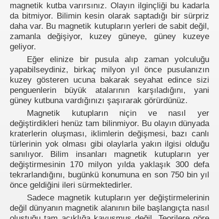
magnetik kutba varırsınız. Olayın ilginçliği bu kadarla
da bitmiyor. Bilimin kesin olarak saptadığı bir sürpriz
daha var. Bu magnetik kutupların yerleri de sabit değil,
zamanla değişiyor, kuzey güneye, güney kuzeye
geliyor.
Eğer elinize bir pusula alıp zaman yolculuğu
yapabilseydiniz, birkaç milyon yıl önce pusulanızın
kuzey gösteren ucuna bakarak seyahat edince sizi
penguenlerin büyük atalarının karşıladığını, yani
güney kutbuna vardığınızı şaşırarak görürdünüz.
Magnetik kutupların niçin ve nasıl yer
değiştirdikleri henüz tam bilinmiyor. Bu olayın dünyada
kraterlerin oluşması, iklimlerin değişmesi, bazı canlı
türlerinin yok olması gibi olaylarla yakın ilgisi olduğu
sanılıyor. Bilim insanları magnetik kutupların yer
değiştirmesinin 170 milyon yılda yaklaşık 300 defa
tekrarlandığını, bugünkü konumuna en son 750 bin yıl
önce geldiğini ileri sürmektedirler.
Sadece magnetik kutupların yer değiştirmelerinin
değil dünyanın magnetik alanının bile başlangıçta nasıl
oluştuğu tam açıklığa kavuşmuş değil. Teorilere göre