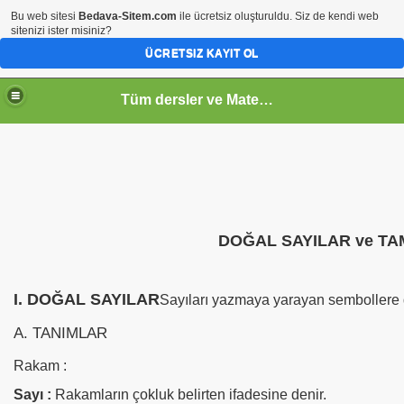
Bu web sitesi
Bedava-Sitem.com
ile ücretsiz oluşturuldu. Siz de kendi web
sitenizi ister misiniz?
ÜCRETSIZ KAYIT OL
Tüm dersler ve Matematik
DOĞAL SAYILAR ve TA
I. DOĞAL SAYILAR
Sayıları yazmaya yarayan sembollere 
A. TANIMLAR
Rakam :
Sayı :
Rakamların çokluk belirten ifadesine denir.