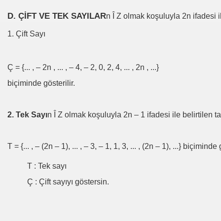
D. ÇİFT VE TEK SAYILAR
n Î Z olmak koşuluyla 2n ifadesi il
1. Çift Sayı
Ç = {... , – 2n , ... , – 4, – 2, 0, 2, 4, ... , 2n , ...}
biçiminde gösterilir.
2. Tek Sayı
n Î Z olmak koşuluyla 2n – 1 ifadesi ile belirtilen t
T = {... , – (2n – 1), ... , – 3, – 1, 1, 3, ... , (2n – 1), ...} biçiminde 
T : Tek sayı
Ç : Çift sayıyı göstersin.