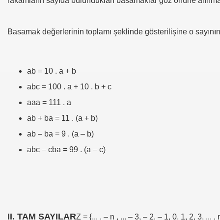
rakamların sayıda bulundukları basamaklar göz önüne alınma
ğı
Basamak değerlerinin toplamı şeklinde gösterilişine o sayını
ab = 10 . a + b
abc = 100 . a + 10 . b + c
aaa = 111 . a
ab + ba = 11 . (a + b)
ab – ba = 9 . (a – b)
abc – cba = 99 . (a – c)
II. TAM SAYILAR
Z = {... , – n , ... – 3, – 2, – 1, 0, 1, 2, 3, .