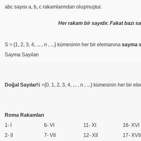
abc sayısı a, b, c rakamlarından oluşmuştur.
Her rakam bir sayıdır. Fakat bazı sa
S = {1, 2, 3, 4, ... , n , ...} kümesinin her bir elemanına
sayma s
Sayma Sayıları
Doğal Sayılar
N ={0, 1, 2, 3, 4, ... , n , ...} kümesinin her bir 
Roma Rakamları
1- I
6- VI
11- XI
16- XVI
2- II
7- VII
12- XII
17- XVII