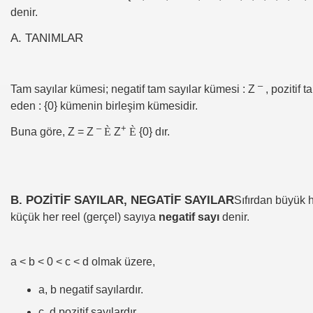
denir.
A. TANIMLAR
–
Tam sayılar kümesi; negatif tam sayılar kümesi : Z
, pozitif 
eden : {0} kümenin birleşim kümesidir.
–
+
Buna göre, Z = Z
È
Z
È
{0} dır.
B. POZİTİF SAYILAR, NEGATİF SAYILAR
Sıfırdan büyük h
küçük her reel (gerçel) sayıya
negatif sayı
denir.
a < b < 0 < c < d olmak üzere,
a, b negatif sayılardır.
c, d pozitif sayılardır.