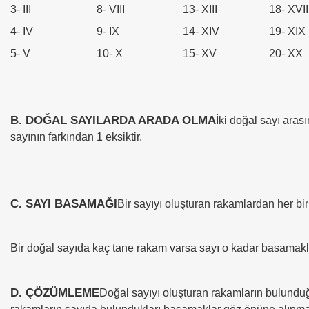
3- III
8- VIII
13- XIII
18- XVII
4- IV
9- IX
14- XIV
19- XIX
5- V
10- X
15- XV
20- XX
B. DOĞAL SAYILARDA ARADA OLMA
İki doğal sayı aras
sayının farkından 1 eksiktir.
C. SAYI BASAMAĞI
Bir sayıyı oluşturan rakamlardan her bi
Bir doğal sayıda kaç tane rakam varsa sayı o kadar basamaklıd
evleri
D. ÇÖZÜMLEME
Doğal sayıyı oluşturan rakamların bulundu