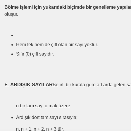
Bölme işlemi için yukarıdaki biçimde bir genelleme yapıl
oluşur.
Hem tek hem de çift olan bir sayı yoktur.
Sıfır (0) çift sayıdır.
E. ARDIŞIK SAYILAR
Belirli bir kurala göre art arda gelen s
n bir tam sayı olmak üzere,
Ardışık dört tam sayı sırasıyla;
n, n + 1, n + 2, n + 3 tür.