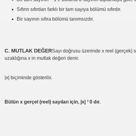
Sıfırın sıfırdan farklı bir tam sayıya bölümü sıfırdır.
Bir sayının sıfıra bölümü tanımsızdır.
C. MUTLAK DEĞER
Sayı doğrusu üzerinde x reel (gerçek) s
uzaklığına x in mutlak değeri denir.
|x| biçiminde gösterilir.
 Rızık ve Zenginlik İçin
Bütün x gerçel (reel) sayıları için, |x| ³ 0 dır.