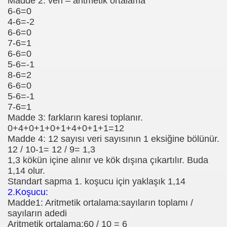
Madde 2: veri – aritmetik ortalama
6-6=0
ğı
4-6=-2
6-6=0
7-6=1
6-6=0
5-6=-1
8-6=2
6-6=0
5-6=-1
7-6=1
Madde 3: farkların karesi toplanır.
0+4+0+1+0+1+4+0+1+1=12
Madde 4: 12 sayısı veri sayısının 1 eksiğine bölünür.
12 / 10-1= 12 / 9= 1,3
1,3 kökün içine alınır ve kök dışına çıkartılır. Buda
1,14 olur.
Standart sapma 1. koşucu için yaklaşık 1,14
2.Koşucu:
Madde1: Aritmetik ortalama:sayıların toplamı /
sayıların adedi
Aritmetik ortalama:60 / 10 = 6