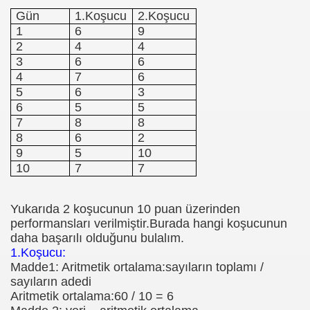
Gün
1.Koşucu
2.Koşucu
1
6
9
2
4
4
3
6
6
4
7
6
5
6
3
6
5
5
7
8
8
8
6
2
9
5
10
10
7
7
Yukarıda 2 koşucunun 10 puan üzerinden
performansları verilmiştir.Burada hangi koşucunun
daha başarılı olduğunu bulalım.
1.Koşucu:
Madde1: Aritmetik ortalama:sayıların toplamı /
evleri
sayıların adedi
Aritmetik ortalama:60 / 10 = 6