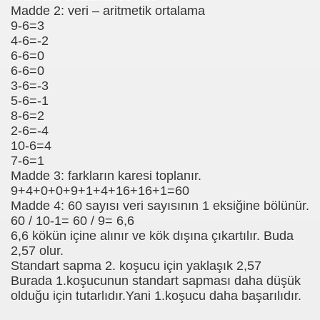
Madde 2: veri – aritmetik ortalama
9-6=3
4-6=-2
6-6=0
6-6=0
3-6=-3
5-6=-1
8-6=2
2-6=-4
10-6=4
7-6=1
Madde 3: farkların karesi toplanır.
9+4+0+0+9+1+4+16+16+1=60
Madde 4: 60 sayısı veri sayısının 1 eksiğine bölünür.
60 / 10-1= 60 / 9= 6,6
6,6 kökün içine alınır ve kök dışına çıkartılır. Buda
2,57 olur.
Standart sapma 2. koşucu için yaklaşık 2,57
Burada 1.koşucunun standart sapması daha düşük
olduğu için tutarlıdır.Yani 1.koşucu daha başarılıdır.