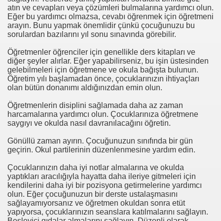
atın ve cevapları veya çözümleri bulmalarına yardımcı olun.
Eğer bu yardımcı olmazsa, cevabı öğrenmek için öğretmeni
arayın. Bunu yapmak önemlidir çünkü çocuğunuzu bu
sorulardan bazılarını yıl sonu sınavında görebilir.
Öğretmenler öğrenciler için genellikle ders kitapları ve
diğer şeyler alırlar. Eğer yapabilirseniz, bu işin üstesinden
gelebilmeleri için öğretmene ve okula bağışta bulunun.
Öğretim yılı başlamadan önce, çocuklarınızın ihtiyaçları
olan bütün donanımı aldığınızdan emin olun.
Öğretmenlerin disiplini sağlamada daha az zaman
harcamalarına yardımcı olun. Çocuklarınıza öğretmene
saygıyı ve okulda nasıl davranılacağını öğretin.
Gönüllü zaman ayırın. Çocuğunuzun sınıfında bir gün
geçirin. Okul partilerinin düzenlenmesine yardım edin.
Çocuklarınızın daha iyi notlar almalarına ve okulda
yaptıkları aracılığıyla hayatta daha ileriye gitmeleri için
kendilerini daha iyi bir pozisyona getirmelerine yardımcı
olun. Eğer çocuğunuzun bir derste ustalaşmasını
evleri
sağlayamıyorsanız ve öğretmen okuldan sonra etüt
yapıyorsa, çocuklarınızın seanslara katılmalarını sağlayın.
Besleyici gıdalar almalarını sağlayın. Düzenli olarak