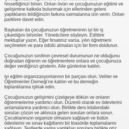
hissettiğinizi bilsin. Onları övün ve çocuğunuzun eğitimi ve
gelişimine katkıda bulunmak için ellerinden geleni
yaptıklarını bildiğinizin farkına varmalarına izin verin. Onları
partilere davet edin.
Başkaları da çocuğunuzun öğretmeninin iyi bir iş
çıkardığını bilsinler. Yöneticilere söyleyin. Editöre
mektuplar yazın. Eğer fırsatınız varsa, yılın öğretmeni
seçilmeleri ve para ödülü almaları için bir form doldurun.
Çocuğunuzun sınıfının çevresel durumunun ne olduğunu
doğrudan öğrenin ve öğretmenlere onlara ve çocuğunuza
değer verdiğinizi gösterin. Aile günlerine katılın.
Iyi eğitim organizasyonlarının bir parçası olun. Veliler ve
Öğretmenler Derneği'ne katılın ve bu derneğin
toplantılarına iştirak edin.
Çocuğunuzun gelişimini çizelgeye dökün ve onların
öğrenmelerine yardımcı olun. Düzenli olarak ev ödevlerini
anlamalarına yardımcı olun. Birlikte ders kitabındaki
soruları çözün ve aklınıza gelen soruları onlara sorun.
Çocuklarınızın organize olmasını sağlayın ve bütün
ödevlerini ve sınav kağıtlarını bir klasörde toplamalarını
sağlayın. Testlerde yanlış yaptıkları sorulara birlikte göz