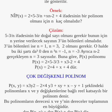
ile gösterilir.
Örnek:
N
Î
P(x) = 2×5-3/n +xn-2 + 4 ifadesinin bir polinom
olması için n
kaç olmalıdır?
Çözüm:
5-3/n ifadesinin bir doğal sayı olması gerekir bunun için
n yerine verilecek sayının 3’ün bölenleri olmalıdır.
3’ün bölenleri ise n = 1, n = 3,
2 olması gerekir. O halde
bu iki şartı da
³
0 den n
³
n = -1, n = -3 Ayrıca n-2
gerçekleyen n = 3 sayısıdır. Buna göre, P(x) polinomu
P(x) = 2×5-3/3 + x3-2 + 4
P(x) = 2×4 + x + 4 dür.
ÇOK DEĞİŞKENLİ POLİNOM
P(x, y) = x3y2 – 2×4 y3 + xy + x – y + 1 şeklindeki
polinomlara x ve y değişkenlerine bağlı reel katsayılı bir
polinom denir.
evleri
Bu polinomların derecesi x ve y’nin dereceler toplamının
en büyüğüdür.
der P(x, y) = der P(x) + der P(y) dir.