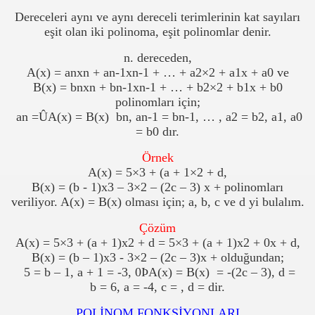
Dereceleri aynı ve aynı dereceli terimlerinin kat sayıları
eşit olan iki polinoma, eşit polinomlar denir.
n. dereceden,
A(x) = anxn + an-1xn-1 + … + a2×2 + a1x + a0 ve
B(x) = bnxn + bn-1xn-1 + … + b2×2 + b1x + b0
polinomları için;
an =
Û
A(x) = B(x)
bn, an-1 = bn-1, … , a2 = b2, a1, a0
= b0 dır.
Örnek
A(x) = 5×3 + (a + 1×2 + d,
B(x) = (b - 1)x3 – 3×2 – (2c – 3) x + polinomları
veriliyor. A(x) = B(x) olması için; a, b, c ve d yi bulalım.
 Rızık ve Zenginlik İçin
Çözüm
A(x) = 5×3 + (a + 1)x2 + d = 5×3 + (a + 1)x2 + 0x + d,
B(x) = (b – 1)x3 - 3×2 – (2c – 3)x + olduğundan;
5 = b –
1, a
+ 1 = -3, 0
Þ
A(x) = B(x)
= -(2c – 3), d =
b =
6, a
= -4, c = , d = dir.
POLİNOM FONKSİYONLARI