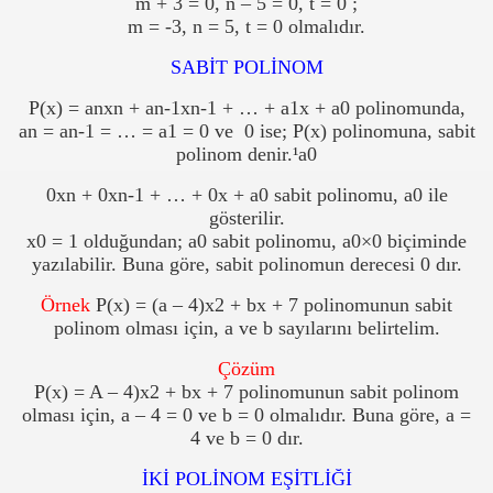
m + 3 = 0, n – 5 = 0, t = 0 ;
m = -3, n = 5, t = 0 olmalıdır.
SABİT POLİNOM
P(x) = anxn + an-1xn-1 + … + a1x + a0 polinomunda,
an = an-1 = … = a1 = 0 ve
0 ise; P(x) polinomuna, sabit
polinom denir.
¹
a0
0xn + 0xn-1 + … + 0x + a0 sabit polinomu, a0 ile
gösterilir.
x0 = 1 olduğundan; a0 sabit polinomu, a0×0 biçiminde
yazılabilir. Buna göre, sabit polinomun derecesi 0 dır.
Örnek
P(x) = (a – 4)x2 + bx + 7 polinomunun sabit
polinom olması için, a ve b sayılarını belirtelim.
Çözüm
P(x) = A – 4)x2 + bx + 7 polinomunun sabit polinom
olması için, a – 4 = 0 ve b = 0 olmalıdır. Buna göre, a =
4 ve b = 0 dır.
İKİ POLİNOM EŞİTLİĞİ