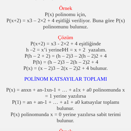
Örnek
P(x) polinomu için,
P(x+2) = x3 – 2×2 + 4 eşitliği veriliyor. Buna göre P(x)
polinomunu bulunuz.
Çözüm
P(x+2) = x3 - 2×2 + 4 eşitliğinde
h –2 = x’i yerine
Þ
H = x + 2
yazalım.
P(h – 2 + 2) = (h – 2)3 – 2(h – 2)2 + 4
P(h) = (h – 2)3 – 2(h – 2)2 + 4
P(x) = (x – 2)3 – 2(x – 2)2 + 4 bulunur.
POLİNOM KATSAYILAR TOPLAMI
P(x) = anxn + an-1xn-1 + … + a1x + a0 polinomunda x
= 1 yerine yazılırsa
P(1) = an + an-1 + … + a1 + a0 katsayılar toplamı
bulunur.
P(x) polinomunda x = 0 yerine yazılırsa sabit terimi
bulunur.