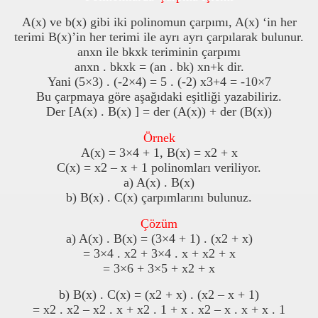
A(x) ve b(x) gibi iki polinomun çarpımı, A(x) ‘in her
terimi B(x)’in her terimi ile ayrı ayrı çarpılarak bulunur.
anxn ile bkxk teriminin çarpımı
anxn . bkxk = (an . bk) xn+k dir.
Yani (5×3) . (-2×4) = 5 . (-2) x3+4 = -10×7
Bu çarpmaya göre aşağıdaki eşitliği yazabiliriz.
Der [A(x) . B(x) ] = der (A(x)) + der (B(x))
Örnek
A(x) = 3×4 + 1, B(x) = x2 + x
C(x) = x2 – x + 1 polinomları veriliyor.
a) A(x) . B(x)
b) B(x) . C(x) çarpımlarını bulunuz.
Çözüm
a) A(x) . B(x) = (3×4 + 1) . (x2 + x)
= 3×4 . x2 + 3×4 . x + x2 + x
= 3×6 + 3×5 + x2 + x
b) B(x) . C(x) = (x2 + x) . (x2 – x + 1)
= x2 . x2 – x2 . x + x2 . 1 + x . x2 – x . x + x . 1