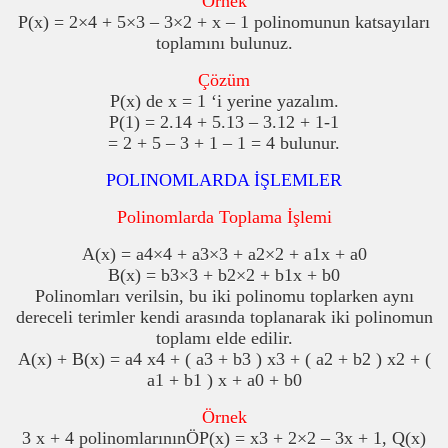
Örnek
P(x) = 2×4 + 5×3 – 3×2 + x – 1 polinomunun katsayıları
toplamını bulunuz.
Çözüm
P(x) de x = 1 ‘i yerine yazalım.
P(1) = 2.14 + 5.13 – 3.12 + 1-1
= 2 + 5 – 3 + 1 – 1 = 4 bulunur.
POLINOMLARDA İŞLEMLER
Polinomlarda Toplama İşlemi
A(x) = a4×4 + a3×3 + a2×2 + a1x + a0
B(x) = b3×3 + b2×2 + b1x + b0
Polinomları verilsin, bu iki polinomu toplarken aynı
dereceli terimler kendi arasında toplanarak iki polinomun
toplamı elde edilir.
A(x) + B(x) = a4 x4 + ( a3 + b3 ) x3 + ( a2 + b2 ) x2 + (
a1 + b1 ) x + a0 + b0
Örnek
3 x + 4 polinomlarının
Ö
P(x) = x3 + 2×2 – 3x + 1, Q(x)