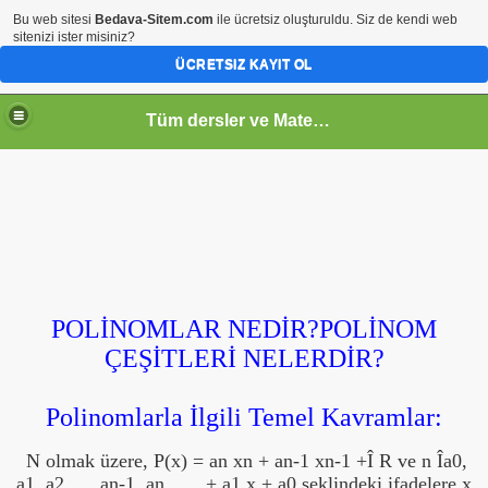
Bu web sitesi
Bedava-Sitem.com
ile ücretsiz oluşturuldu. Siz de kendi web
sitenizi ister misiniz?
ÜCRETSIZ KAYIT OL
Tüm dersler ve Matematik
POLİNOMLAR NEDİR?POLİNOM
ÇEŞİTLERİ NELERDİR?
Polinomlarla İlgili Temel Kavramlar:
N olmak üzere, P(x) = an xn + an-1 xn-1 +
Î
R ve n
Î
a0,
a1, a2, ….an-1, an
…. + a1 x + a0 şeklindeki ifadelere x