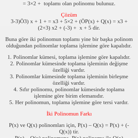
= 3×2 +
toplamı olan polinomu bulunuz.
Çözüm
3-3)
Ö
3) x + 1 + = x3 + 5×2 + (
Ö
P(x) + Q(x) = x3 +
(2+3) x2 + (-3) +
x + 5 dir.
Buna göre iki polinomun toplamı yine bir başka polinom
olduğundan polinomlar toplama işlemine göre kapalıdır.
1. Polinomlar kümesi, toplama işlemine göre kapalıdır.
2. Polinomlar kümesinde toplama işleminin değişme
özelliği vardır.
3. Polinomlar kümesinde toplama işleminin birleşme
özelliği vardır.
4. Sıfır polinomu, polinomlar kümesinde toplama
işlemine göre birim elemanıdır.
5. Her polinomun, toplama işlemine göre tersi vardır.
İki Polinomun Farkı
P(x) ve Q(x) polinomları için, P(x) – Q(x) = P(x) + (-
Q(x)) tir.