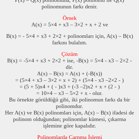
P(x) – Q(x) polinomuna, P(x) polinomu ile Q(x)
polinomunun farkı denir.
Örnek
A(x) = 5×4 + x3 – 3×2 + x + 2 ve
B(x) = - 5×4 + x3 + 2×2 + polinomları için, A(x) – B(x)
farkını bulalım.
Çözüm
B(x) = -5×4 + x3 + 2×2 + ise, -B(x) = 5×4 - x3 – 2×2 -
dir.
A(x) – B(x) = A(x) + (-B(x))
= (5×4 + x3 – 3×2 + x + 2) + (5×4 - x3 –2×2 - )
= (5 + 5)x4 + ( - )x3 + (-3 –2)x2 + x + (2 - )
= 10×4 – x3 – 5×2 + x - olur.
Bu örnekte görüldüğü gibi, iki polinomun farkı da bir
polinomdur.
Her A(x) ve B(x) polinomları için, A(x) – B(x) ifadesi de
polinom olduğundan; polinomlar kümesi, çıkarma
işlemine göre kapalıdır.
Polinomlarda Çarpma İşlemi