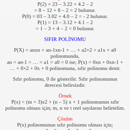
P(2) = 23 – 3.22 + 4.2 – 2
= 8 – 12 + 8 – 2 = 2 bulunur.
P(0) = 03 – 3.02 + 4.0 – 2 = - 2 bulunur.
P(1) = 13 – 3.12 + 4.1 – 2
= 1 – 3 + 4 – 2 = 0 bulunur.
SIFIR POLİNOMU
P(X) = anxn + an-1xn-1 + … + a2×2 + a1x + a0
polinomunda,
an = an-1 = … = a1 = a0 = 0 ise; P(x) = 0xn + 0xn-1 +
… + 0×2 + 0x + 0 polinomuna, sıfır polinomu denir.
Sıfır polinomu, 0 ile gösterilir. Sıfır polinomunun
derecesi belirsizdir.
Örnek
P(x) = (m + 3)x2 + (n – 5) x + 1 polinomunun sıfır
polinomu olması için; m, n ve t reel sayılarını belirtelim.
Çözüm
P(x) polinomunun sıfır polinomu olması için;