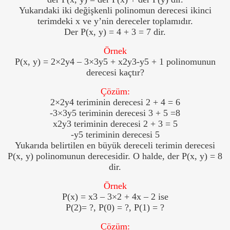
Yukarıdaki iki değişkenli polinomun derecesi ikinci
ğı
terimdeki x ve y’nin dereceler toplamıdır.
Der P(x, y) = 4 + 3 = 7 dir.
Örnek
P(x, y) = 2×2y4 – 3×3y5 + x2y3-y5 + 1 polinomunun
derecesi kaçtır?
Çözüm:
2×2y4 teriminin derecesi 2 + 4 = 6
-3×3y5 teriminin derecesi 3 + 5 =8
x2y3 teriminin derecesi 2 + 3 = 5
-y5 teriminin derecesi 5
Yukarıda belirtilen en büyük dereceli terimin derecesi
P(x, y) polinomunun derecesidir. O halde, der P(x, y) = 8
dir.
Örnek
P(x) = x3 – 3×2 + 4x – 2 ise
P(2)= ?, P(0) = ?, P(1) = ?
Çözüm: