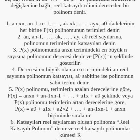
değişkenine bağlı, reel katsayılı n’inci dereceden bir
polinom denir.
1. an xn, an-1 xn-1, …., ak xk, ….., ayx, a0 ifadelerinin
her birine P(x) polinomunun terimleri denir.
2. an, an-1, …., ak, …., ay, a0 reel sayılarına,
polinomun terimlerinin katsayıları denir.
3. P(x) polinomunda anxn terimindeki en büyük n
sayısına polinomun derecesi denir ve [P(x)]=n şeklinde
gösterilir.
4. Derecesi en büyük olan anxn terimindeki an reel
sayısına polinomun katsayısı, a0 sabitine ise polinomun
sabit terimi denir.
5. P(x) polinomu, terimlerin azalan derecelerine göre,
P(x) = anxn + an-1xn-1 + …. + a1x + a0 şeklinde veya
P(x) polinomu terimlerin artan derecelerine göre,
P(x) = a0 + a1x + a2×2 + …. + an-1xn-1 + anxn
biçiminde sıralanır.
6. Katsayıları reel sayılardan oluşan polinoma “Reel
Katsayılı Polinom” denir ve reel katsayılı polinomlar
kümesi R