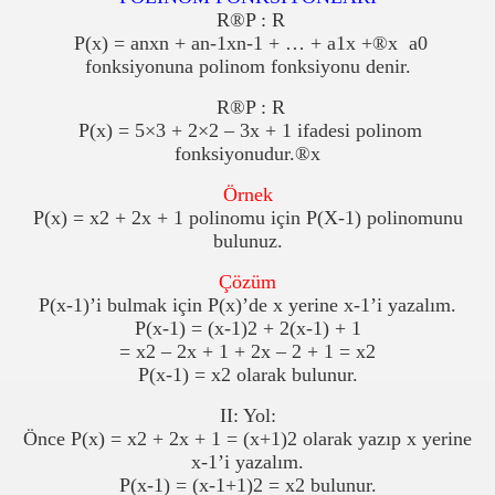
R
®
P : R
P(x) = anxn + an-1xn-1 + … + a1x +
®
x
a0
fonksiyonuna polinom fonksiyonu denir.
R
®
P : R
P(x) = 5×3 + 2×2 – 3x + 1 ifadesi polinom
fonksiyonudur.
®
x
Örnek
P(x) = x2 + 2x + 1 polinomu için P(X-1) polinomunu
bulunuz.
Çözüm
P(x-1)’i bulmak için P(x)’de x yerine x-1’i yazalım.
P(x-1) = (x-1)2 + 2(x-1) + 1
= x2 – 2x + 1 + 2x – 2 + 1 = x2
P(x-1) = x2 olarak bulunur.
II: Yol:
Önce P(x) = x2 + 2x + 1 = (x+1)2 olarak yazıp x yerine
x-1’i yazalım.
P(x-1) = (x-1+1)2 = x2 bulunur.