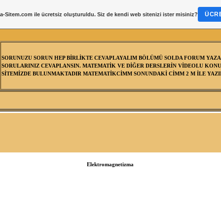
ÜCRE
a-Sitem.com
ile ücretsiz oluşturuldu. Siz de kendi web sitenizi ister misiniz?
SORUNUZU SORUN HEP BİRLİKTE CEVAPLAYALIM BÖLÜMÜ SOLDA FORUM YAZA
SORULARINIZ CEVAPLANSIN. MATEMATİK VE DİĞER DERSLERİN VİDEOLU KONU
SİTEMİZDE BULUNMAKTADIR MATEMATİKCİMM SONUNDAKİ CİMM 2 M İLE YAZIL
Elektromagnetizma