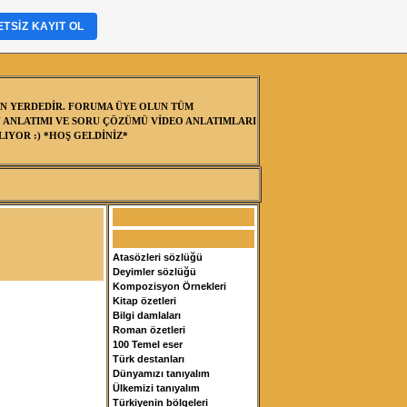
TSIZ KAYIT OL
N YERDEDİR. FORUMA ÜYE OLUN TÜM
 ANLATIMI VE SORU ÇÖZÜMÜ VİDEO ANLATIMLARI
IYOR :) *HOŞ GELDİNİZ*
Atasözleri sözlüğü
Deyimler sözlüğü
Kompozisyon Örnekleri
Kitap özetleri
Bilgi damlaları
Roman özetleri
100 Temel eser
Türk destanları
Dünyamızı tanıyalım
Ülkemizi tanıyalım
Türkiyenin bölgeleri