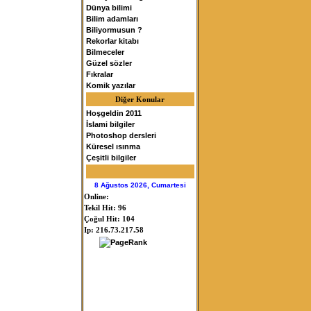
Dünya bilimi
Bilim adamları
Biliyormusun ?
Rekorlar kitabı
Bilmeceler
Güzel sözler
Fıkralar
Komik yazılar
Diğer Konular
Hoşgeldin 2011
İslami bilgiler
Photoshop dersleri
Küresel ısınma
Çeşitli bilgiler
8 Ağustos 2026, Cumartesi
Online:
Tekil Hit: 96
Çoğul Hit: 104
Ip: 216.73.217.58