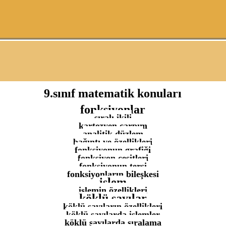
9.sınıf matematik konuları
fonksiyonlar
sıralı ikili
kartezyen çarpım
analitik düzlem
bağıntı ve özellikleri
fonksiyonun grafiği
fonksiyon çeşitleri
fonksiyonun tersi
fonksiyonların bileşkesi
işlem
işlemin özellikleri
köklü sayılar
köklü sayıların özellikleri
köklü sayılarda işlemler
köklü sayılarda sıralama