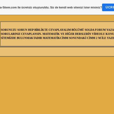
ÜCRE
a-Sitem.com
ile ücretsiz oluşturuldu. Siz de kendi web sitenizi ister misiniz?
SORUNUZU SORUN HEP BİRLİKTE CEVAPLAYALIM BÖLÜMÜ SOLDA FORUM YAZA
SORULARINIZ CEVAPLANSIN. MATEMATİK VE DİĞER DERSLERİN VİDEOLU KONU
SİTEMİZDE BULUNMAKTADIR MATEMATİKCİMM SONUNDAKİ CİMM 2 M İLE YAZIL