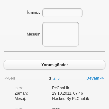
İsminiz:
Mesajın:
Yorum gönder
<-Geri
1
2
3
Devam ->
İsim:
PcChoLik
Zaman:
29.10.2011, 07:46
Mesaj:
Hacked By PcChoLik
İsim:
ayse