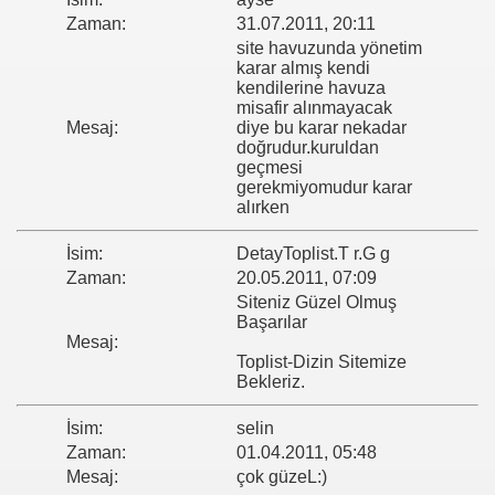
Zaman:
31.07.2011, 20:11
site havuzunda yönetim
karar almış kendi
kendilerine havuza
misafir alınmayacak
Mesaj:
diye bu karar nekadar
doğrudur.kuruldan
geçmesi
gerekmiyomudur karar
alırken
İsim:
DetayToplist.T r.G g
Zaman:
20.05.2011, 07:09
Siteniz Güzel Olmuş
Başarılar
Mesaj:
Toplist-Dizin Sitemize
Bekleriz.
İsim:
selin
evleri
Zaman:
01.04.2011, 05:48
Mesaj:
çok güzeL:)