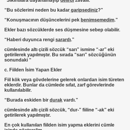
“Sıkıntılara dayanamayıp
delirdi
zavallı.”
“Bu sözlerimi neden bu kadar
garipsediniz
?”
“Konuşmacının düşüncelerini pek
benimsemedim
.”
Ekler bazı sözcüklerde ses düşmesine sebep olabilir.
“Haberi duyunca rengi
sarardı
.”
cümlesinde altı çizili sözcük “sarı” ismine “-ar” eki
getirilerek yapılmıştır. Bu sırada “sarı” sözcüğünün
sonundaki “
c. Fiilden İsim Yapan Ekler
Fiil kök veya gövdelerine gelerek onlardan isim türeten
eklerdir. Bunlar da cümlede sıfat, zarf görevlerinde
kullanılabilir.
“Burada eskiden bir
durak
vardı.”
cümlesinde altı çizili sözcük, “dur-” fiiline “-ak” eki
getirilerek yapılmıştır.
En çok kullanılan fiilden isim yapma eklerini cümle