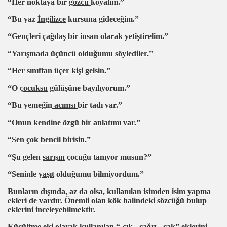
“Her noktaya bir
gözcü
koyalım.”
“Bu yaz
İngilizce
kursuna gideceğim.”
“Gençleri
çağdaş
bir insan olarak yetiştirelim.”
“Yarışmada
üçüncü
olduğumu söylediler.”
“Her sınıftan
üçer
kişi gelsin.”
“O
çocuksu
gülüşüne bayılıyorum.”
“Bu yemeğin
acımsı
bir tadı var.”
“Onun kendine
özgü
bir anlatımı var.”
“Sen çok
bencil
birisin.”
“
Ş
u gelen
sarışın
çocuğu tanıyor musun?”
“Seninle
yaşıt
olduğumu bilmiyordum.”
Bunların dışında, az da olsa, kullanılan isimden isim yapma
ekleri de vardır. Önemli olan kök halindeki sözcüğü bulup
eklerini inceleyebilmektir.
Küçültme eki olarak kullanılan
“-cık, -cağız, -cak”
eklerini