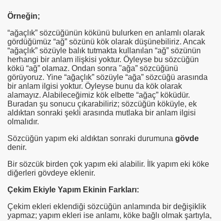
Örneğin;
“ağaçlık” sözcüğünün kökünü bulurken en anlamlı olarak
gördüğümüz “ağ” sözünü kök olarak düşünebiliriz. Ancak
“ağaçlık” sözüyle balık tutmakta kullanılan “ağ” sözünün
herhangi bir anlam ilişkisi yoktur. Öyleyse bu sözcüğün
kökü “ağ” olamaz. Ondan sonra "ağa” sözcüğünü
görüyoruz. Yine “ağaçlık” sözüyle “ağa” sözcüğü arasında
bir anlam ilgisi yoktur. Öyleyse bunu da kök olarak
alamayız. Alabileceğimiz kök elbette “ağaç” köküdür.
Buradan şu sonucu çıkarabiliriz; sözcüğün köküyle, ek
aldıktan sonraki şekli arasında mutlaka bir anlam ilgisi
olmalıdır.
Sözcüğün yapım eki aldıktan sonraki durumuna
gövde
denir.
Bir sözcük birden çok yapım eki alabilir. İlk yapım eki köke
diğerleri gövdeye eklenir.
Çekim Ekiyle Yapım Ekinin Farkları:
evleri
Çekim ekleri eklendiği sözcüğün anlamında bir değişiklik
yapmaz; yapım ekleri ise anlamı, köke bağlı olmak şartıyla,