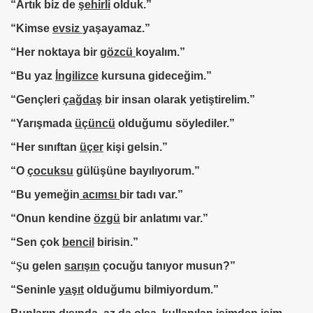
“Artık biz de
şehirli
olduk.”
“Kimse
evsiz
yaşayamaz.”
“Her noktaya bir
gözcü
koyalım.”
“Bu yaz
İngilizce
kursuna gideceğim.”
“Gençleri
çağdaş
bir insan olarak yetiştirelim.”
“Yarışmada
üçüncü
olduğumu söylediler.”
“Her sınıftan
üçer
kişi gelsin.”
“O
çocuksu
gülüşüne bayılıyorum.”
“Bu yemeğin
acımsı
bir tadı var.”
“Onun kendine
özgü
bir anlatımı var.”
“Sen çok
bencil
birisin.”
“
Ş
u gelen
sarışın
çocuğu tanıyor musun?”
“Seninle
yaşıt
olduğumu bilmiyordum.”