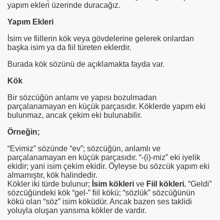
yapım ekleri üzerinde duracağız.
Yapım Ekleri
İsim ve fiillerin kök veya gövdelerine gelerek onlardan
başka isim ya da fiil türeten eklerdir.
Burada kök sözünü de açıklamakta fayda var.
Kök
Bir sözcüğün anlamı ve yapısı bozulmadan
parçalanamayan en küçük parçasıdır. Köklerde yapım eki
bulunmaz, ancak çekim eki bulunabilir.
Örneğin;
“Evimiz” sözünde “ev”; sözcüğün, anlamlı ve
parçalanamayan en küçük parçasıdır. “-(i)-miz” eki iyelik
ekidir; yani isim çekim ekidir. Öyleyse bu sözcük yapım eki
almamıştır, kök halindedir.
Kökler iki türde bulunur;
İsim kökleri
ve
Fiil kökleri.
“Geldi”
sözcüğündeki kök “gel-” fiil kökü; “sözlük” sözcüğünün
kökü olan “söz” isim köküdür. Ancak bazen ses taklidi
yoluyla oluşan yansıma kökler de vardır.