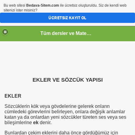
Bu web sitesi
Bedava-Sitem.com
ile ücretsiz oluşturuldu. Siz de kendi web
sitenizi ister misiniz?
ÜCRETSIZ KAYIT OL
Tüm dersler ve Matematik
EKLER VE SÖZCÜK YAPISI
EKLER
Sözcüklerin kök veya gövdelerine gelerek onların
cümledeki görevlerini belirleyen, onlara değişik anlamlar
katan ya da onlardan yeni sözcükler türeten ses veya ses
bileşimlerine
ek
denir.
Bunlardan çekim eklerini daha önce gördüğümüz için