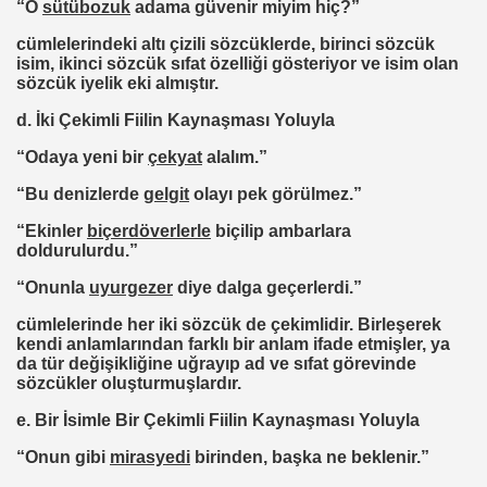
“O
sütübozuk
adama güvenir miyim hiç?”
cümlelerindeki altı çizili sözcüklerde, birinci sözcük
isim, ikinci sözcük sıfat özelliği gösteriyor ve isim olan
sözcük iyelik eki almıştır.
d. İki Çekimli Fiilin Kaynaşması Yoluyla
“Odaya yeni bir
çekyat
alalım.”
“Bu denizlerde
gelgit
olayı pek görülmez.”
“Ekinler
biçerdöverlerle
biçilip ambarlara
doldurulurdu.”
“Onunla
uyurgezer
diye dalga geçerlerdi.”
cümlelerinde her iki sözcük de çekimlidir. Birleşerek
kendi anlamlarından farklı bir anlam ifade etmişler, ya
da tür değişikliğine uğrayıp ad ve sıfat görevinde
sözcükler oluşturmuşlardır.
e. Bir İsimle Bir Çekimli Fiilin Kaynaşması Yoluyla
“Onun gibi
mirasyedi
birinden, başka ne beklenir.”