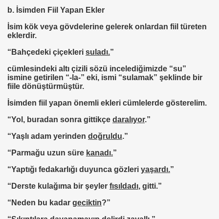
b. İsimden Fiil Yapan Ekler
İsim kök veya gövdelerine gelerek onlardan fiil türeten
eklerdir.
“Bahçedeki çiçekleri
suladı.
”
cümlesindeki altı çizili sözü incelediğimizde “
su”
ismine getirilen
“-la-”
eki, ismi “sulamak” şeklinde bir
fiile dönüştürmüştür.
İsimden fiil yapan önemli ekleri cümlelerde gösterelim.
“Yol, buradan sonra gittikçe
daralıyor
.”
“Yaşlı adam yerinden
doğruldu
.
”
“Parmağu uzun süre
kanadı.
”
“Yaptığı fedakarlığı duyunca gözleri
yaşardı.
”
“Derste kulağıma bir şeyler
fısıldadı
,
gitti.”
“Neden bu kadar
geciktin
?”