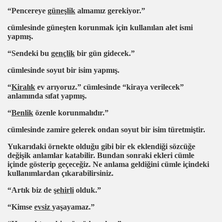
“Pencereye
güneşlik
almamız gerekiyor.”
cümlesinde güneşten korunmak için kullanılan alet ismi
yapmış.
“Sendeki bu
gençlik
bir gün gidecek.”
cümlesinde soyut bir isim yapmış.
“
Kiralık
ev arıyoruz.” cümlesinde “kiraya verilecek”
anlamında sıfat yapmış.
“
Benlik
özenle korunmalıdır.”
cümlesinde zamire gelerek ondan soyut bir isim türetmiştir.
Yukarıdaki örnekte olduğu gibi bir ek eklendiği sözcüğe
değişik anlamlar katabilir. Bundan sonraki ekleri cümle
içinde gösterip geçeceğiz. Ne anlama geldiğini cümle içindeki
kullanımlardan çıkarabilirsiniz.
“Artık biz de
şehirli
olduk.”
“Kimse
evsiz
yaşayamaz.”