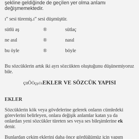
şekline geldiğinde de geçilen yer olma anlamı
değişmemektedir.
ı”
sesi türemiş.
ı”
sesi düşmüştür.
sütlü aş
®
sütlaç
ne asıl
®
nasıl
bu öyle
®
böyle
Bu sözcüklerin artık iki ayrı sözcükten oluştuğunu düşünemiyoruz
bile.
EKLER VE SÖZCÜK YAPISI
çııÖ
Öçş
ıÜü
EKLER
Sözcüklerin kök veya gövdelerine gelerek onların cümledeki
görevlerini belirleyen, onlara değişik anlamlar katan ya da
onlardan yeni sözcükler türeten ses veya ses bileşimlerine
ek
denir.
Bunlardan çekim eklerini daha önce gördüğümüz için yapım