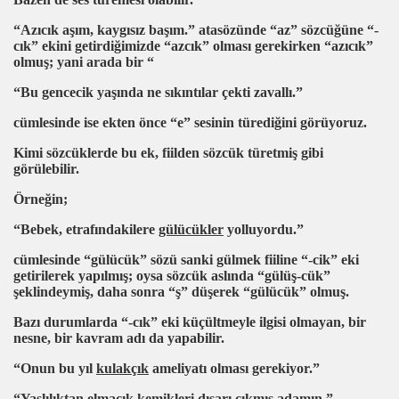
“Azıcık aşım, kaygısız başım.” atasözünde “az” sözcüğüne “-
cık” ekini getirdiğimizde “azcık” olması gerekirken “azıcık”
olmuş; yani arada bir “
“Bu
gencecik
yaşında ne sıkıntılar çekti zavallı.”
cümlesinde ise ekten önce “e” sesinin türediğini görüyoruz.
Kimi sözcüklerde bu ek, fiilden sözcük türetmiş gibi
görülebilir.
Örneğin;
“Bebek, etrafındakilere
gülücükler
yolluyordu.”
cümlesinde “gülücük” sözü sanki gülmek fiiline “-cik” eki
getirilerek yapılmış; oysa sözcük aslında “gülüş-cük”
şeklindeymiş, daha sonra “
ş”
düşerek “gülücük” olmuş.
Bazı durumlarda “-cık” eki küçültmeyle ilgisi olmayan, bir
nesne, bir kavram adı da yapabilir.
“Onun bu yıl
kulakçık
ameliyatı olması gerekiyor.”
“Yaşlılıktan
elmacık
kemikleri dışarı çıkmış adamın.”