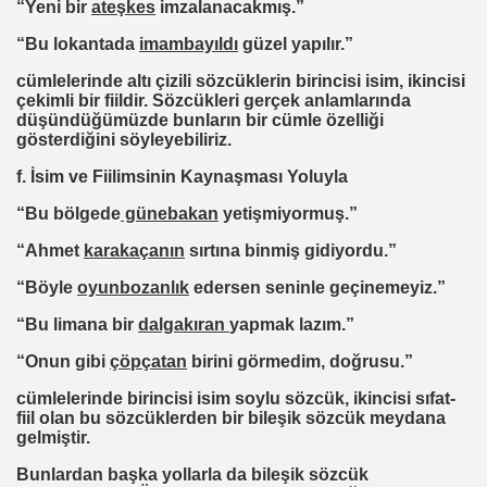
“Yeni bir
ateşkes
imzalanacakmış.”
“Bu lokantada
imambayıldı
güzel yapılır.”
cümlelerinde altı çizili sözcüklerin birincisi isim, ikincisi
çekimli bir fiildir. Sözcükleri gerçek anlamlarında
düşündüğümüzde bunların bir cümle özelliği
gösterdiğini söyleyebiliriz.
f. İsim ve Fiilimsinin Kaynaşması Yoluyla
“Bu bölgede
günebakan
yetişmiyormuş.”
“Ahmet
karakaçanın
sırtına binmiş gidiyordu.”
“Böyle
oyunbozanlık
edersen seninle geçinemeyiz.”
“Bu limana bir
dalgakıran
yapmak lazım.”
“Onun gibi
çöpçatan
birini görmedim, doğrusu.”
cümlelerinde birincisi isim soylu sözcük, ikincisi sıfat-
fiil olan bu sözcüklerden bir bileşik sözcük meydana
gelmiştir.
rmaa
Bunlardan başka yollarla da bileşik sözcük