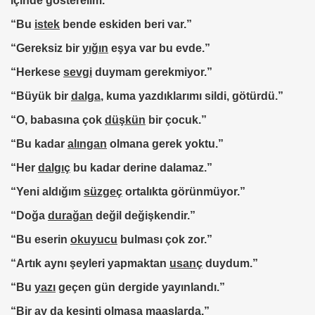
içinde gösterelim.
“Bu
istek
bende eskiden beri var.”
“Gereksiz bir
yığın
eşya var bu evde.”
“Herkese
sevgi
duymam gerekmiyor.”
“Büyük bir
dalga
,
kuma yazdıklarımı sildi, götürdü.”
“O, babasına çok
düşkün
bir çocuk.”
“Bu kadar
alıngan
olmana gerek yoktu.”
“Her
dalgıç
bu kadar derine dalamaz.”
“Yeni aldığım
süzgeç
ortalıkta görünmüyor.”
“Doğa
durağan
değil değişkendir.”
“Bu eserin
okuyucu
bulması çok zor.”
“Artık aynı şeyleri yapmaktan
usanç
duydum.”
“Bu
yazı
geçen gün dergide yayınlandı.”
“Bir ay da
kesinti
olmasa maaşlarda.”