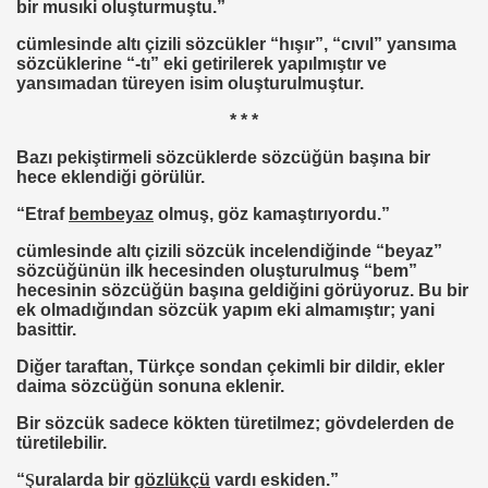
bir musıki oluşturmuştu.”
cümlesinde altı çizili sözcükler “hışır”, “cıvıl” yansıma
sözcüklerine “-tı” eki getirilerek yapılmıştır ve
yansımadan türeyen isim oluşturulmuştur.
* * *
Bazı pekiştirmeli sözcüklerde sözcüğün başına bir
hece eklendiği görülür.
“Etraf
bembeyaz
olmuş, göz kamaştırıyordu.”
cümlesinde altı çizili sözcük incelendiğinde “beyaz”
sözcüğünün ilk hecesinden oluşturulmuş “bem”
hecesinin sözcüğün başına geldiğini görüyoruz. Bu bir
ek olmadığından sözcük yapım eki almamıştır; yani
basittir.
Diğer taraftan, Türkçe sondan çekimli bir dildir, ekler
daima sözcüğün sonuna eklenir.
Bir sözcük sadece kökten türetilmez; gövdelerden de
türetilebilir.
“
Ş
uralarda bir
gözlükçü
vardı eskiden.”