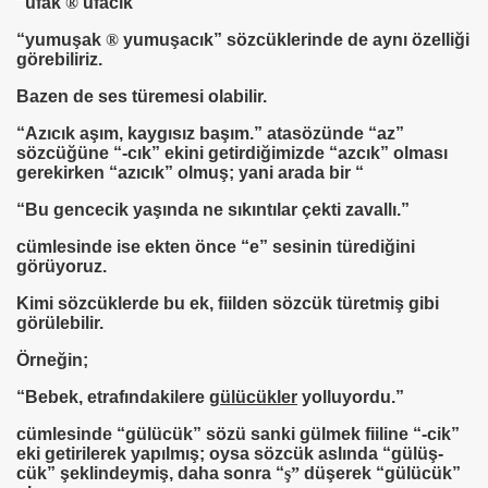
“ufak
®
ufacık”
“yumuşak
®
yumuşacık” sözcüklerinde de aynı özelliği
görebiliriz.
Bazen de ses türemesi olabilir.
“Azıcık aşım, kaygısız başım.” atasözünde “az”
sözcüğüne “-cık” ekini getirdiğimizde “azcık” olması
gerekirken “azıcık” olmuş; yani arada bir “
“Bu
gencecik
yaşında ne sıkıntılar çekti zavallı.”
cümlesinde ise ekten önce “e” sesinin türediğini
görüyoruz.
Kimi sözcüklerde bu ek, fiilden sözcük türetmiş gibi
görülebilir.
Örneğin;
“Bebek, etrafındakilere
gülücükler
yolluyordu.”
cümlesinde “gülücük” sözü sanki gülmek fiiline “-cik”
eki getirilerek yapılmış; oysa sözcük aslında “gülüş-
cük” şeklindeymiş, daha sonra “
ş”
düşerek “gülücük”