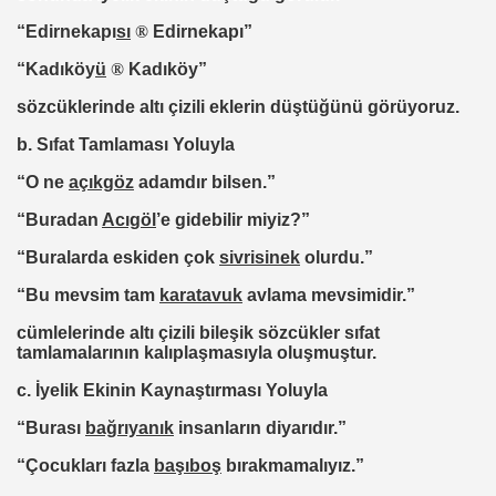
“Edirnekapı
sı
®
Edirnekapı”
“Kadıköy
ü
®
Kadıköy”
sözcüklerinde altı çizili eklerin düştüğünü görüyoruz.
b. Sıfat Tamlaması Yoluyla
“O ne
açıkgöz
adamdır bilsen.”
“Buradan
Acıgöl
’e gidebilir miyiz?”
“Buralarda eskiden çok
sivrisinek
olurdu.”
“Bu mevsim tam
karatavuk
avlama mevsimidir.”
cümlelerinde altı çizili bileşik sözcükler sıfat
tamlamalarının kalıplaşmasıyla oluşmuştur.
c. İyelik Ekinin Kaynaştırması Yoluyla
“Burası
bağrıyanık
insanların diyarıdır.”
“Çocukları fazla
başıboş
bırakmamalıyız.”