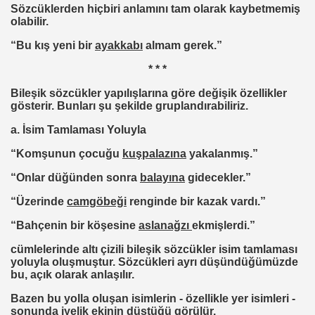
Sözcüklerden hiçbiri anlamını tam olarak kaybetmemiş
olabilir.
“Bu kış yeni bir
ayakkabı
almam gerek.”
* * *
Bileşik sözcükler yapılışlarına göre değişik özellikler
gösterir. Bunları şu şekilde gruplandırabiliriz.
a. İsim Tamlaması Yoluyla
“Komşunun çocuğu
kuşpalazına
yakalanmış.”
“Onlar düğünden sonra
balayına
gidecekler.”
“Üzerinde
camgöbeği
renginde bir kazak vardı.”
“Bahçenin bir köşesine
aslanağzı
ekmişlerdi.”
cümlelerinde altı çizili bileşik sözcükler isim tamlaması
yoluyla oluşmuştur. Sözcükleri ayrı düşündüğümüzde
bu, açık olarak anlaşılır.
Bazen bu yolla oluşan isimlerin - özellikle yer isimleri -
sonunda iyelik ekinin düştüğü görülür.