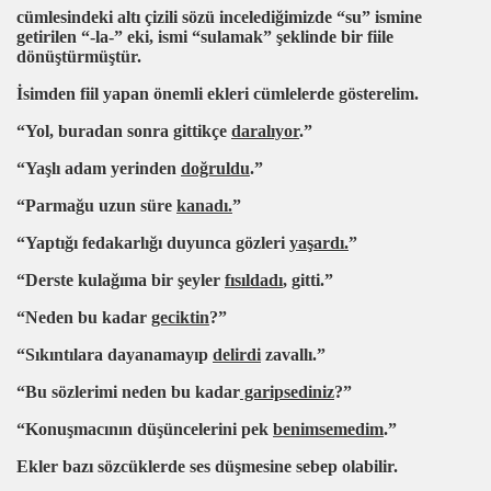
cümlesindeki altı çizili sözü incelediğimizde “
su”
ismine
getirilen
“-la-”
eki, ismi “sulamak” şeklinde bir fiile
dönüştürmüştür.
İsimden fiil yapan önemli ekleri cümlelerde gösterelim.
“Yol, buradan sonra gittikçe
daralıyor
.”
“Yaşlı adam yerinden
doğruldu
.
”
“Parmağu uzun süre
kanadı.
”
“Yaptığı fedakarlığı duyunca gözleri
yaşardı.
”
“Derste kulağıma bir şeyler
fısıldadı
,
gitti.”
“Neden bu kadar
geciktin
?”
“Sıkıntılara dayanamayıp
delirdi
zavallı.”
“Bu sözlerimi neden bu kadar
garipsediniz
?”
ğıntılar
“Konuşmacının düşüncelerini pek
benimsemedim
.”
Ekler bazı sözcüklerde ses düşmesine sebep olabilir.