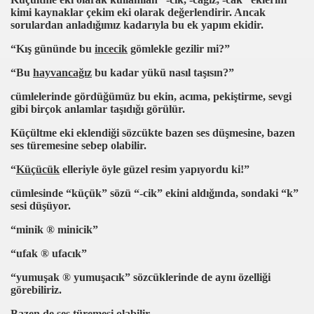
kimi kaynaklar çekim eki olarak değerlendirir. Ancak
sorulardan anladığımız kadarıyla bu ek yapım ekidir.
“Kış gününde bu
incecik
gömlekle gezilir mi?”
“Bu
hayvancağız
bu kadar yükü nasıl taşısın?”
cümlelerinde gördüğümüz bu ekin, acıma, pekiştirme, sevgi
gibi birçok anlamlar taşıdığı görülür.
Küçültme eki eklendiği sözcükte bazen ses düşmesine, bazen
ses türemesine sebep olabilir.
“
Küçücük
elleriyle öyle güzel resim yapıyordu ki!”
cümlesinde “küçük” sözü “-cik” ekini aldığında, sondaki “k”
sesi düşüyor.
“minik
®
minicik”
“ufak
®
ufacık”
“yumuşak
®
yumuşacık” sözcüklerinde de aynı özelliği
görebiliriz.
 işlemi
Bazen de ses türemesi olabilir.