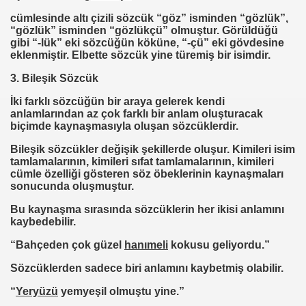
cümlesinde altı çizili sözcük “göz” isminden “gözlük”,
“gözlük” isminden “gözlükçü” olmuştur. Görüldüğü
gibi “-lük” eki sözcüğün köküne, “-çü” eki gövdesine
eklenmiştir. Elbette sözcük yine türemiş bir isimdir.
3. Bileşik Sözcük
İki farklı sözcüğün bir araya gelerek kendi
anlamlarından az çok farklı bir anlam oluşturacak
biçimde kaynaşmasıyla oluşan sözcüklerdir.
Bileşik sözcükler değişik şekillerde oluşur. Kimileri isim
tamlamalarının, kimileri sıfat tamlamalarının, kimileri
cümle özelliği gösteren söz öbeklerinin kaynaşmaları
sonucunda oluşmuştur.
Bu kaynaşma sırasında sözcüklerin her ikisi anlamını
kaybedebilir.
“Bahçeden çok güzel
hanımeli
kokusu geliyordu.”
Sözcüklerden sadece biri anlamını kaybetmiş olabilir.
“
Yeryüzü
yemyeşil olmuştu yine.”