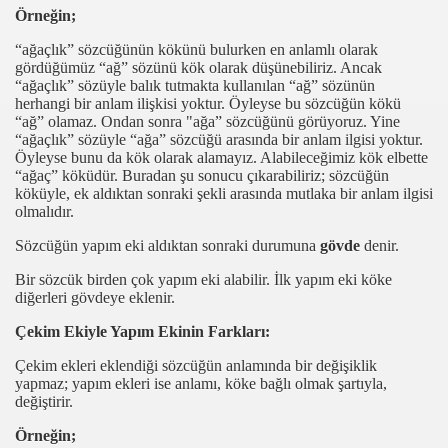
Örneğin;
“ağaçlık” sözcüğünün kökünü bulurken en anlamlı olarak
gördüğümüz “ağ” sözünü kök olarak düşünebiliriz. Ancak
“ağaçlık” sözüyle balık tutmakta kullanılan “ağ” sözünün
herhangi bir anlam ilişkisi yoktur. Öyleyse bu sözcüğün kökü
“ağ” olamaz. Ondan sonra "ağa” sözcüğünü görüyoruz. Yine
“ağaçlık” sözüyle “ağa” sözcüğü arasında bir anlam ilgisi yoktur.
Öyleyse bunu da kök olarak alamayız. Alabileceğimiz kök elbette
“ağaç” köküdür. Buradan şu sonucu çıkarabiliriz; sözcüğün
köküyle, ek aldıktan sonraki şekli arasında mutlaka bir anlam ilgisi
olmalıdır.
Sözcüğün yapım eki aldıktan sonraki durumuna
gövde
denir.
Bir sözcük birden çok yapım eki alabilir. İlk yapım eki köke
diğerleri gövdeye eklenir.
Çekim Ekiyle Yapım Ekinin Farkları:
Çekim ekleri eklendiği sözcüğün anlamında bir değişiklik
yapmaz; yapım ekleri ise anlamı, köke bağlı olmak şartıyla,
değiştirir.
Örneğin;