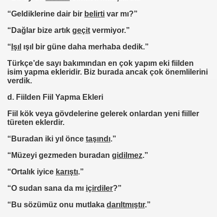
“Geldiklerine dair bir
belirti
var mı?”
“Dağlar bize artık
geçit
vermiyor.”
“
Işıl
ışıl bir güne daha merhaba dedik.”
Türkçe’de sayı bakımından en çok yapım eki fiilden
isim yapma ekleridir. Biz burada ancak çok önemlilerini
verdik.
d. Fiilden Fiil Yapma Ekleri
Fiil kök veya gövdelerine gelerek onlardan yeni fiiller
türeten eklerdir.
“Buradan iki yıl önce
taşındı
.”
“Müzeyi gezmeden buradan
gidilmez
.”
“Ortalık iyice
karıştı
.”
“O sudan sana da mı
içirdiler
?”
“Bu sözümüz onu mutlaka
darıltmıştır
.”