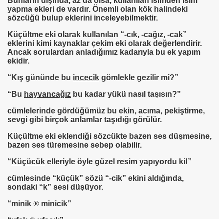
Bunların dışında, az da olsa, kullanılan isimden isim
yapma ekleri de vardır. Önemli olan kök halindeki
sözcüğü bulup eklerini inceleyebilmektir.
Küçültme eki olarak kullanılan
“-cık, -cağız, -cak”
eklerini kimi kaynaklar çekim eki olarak değerlendirir.
Ancak sorulardan anladığımız kadarıyla bu ek yapım
ekidir.
“Kış gününde bu
incecik
gömlekle gezilir mi?”
“Bu
hayvancağız
bu kadar yükü nasıl taşısın?”
cümlelerinde gördüğümüz bu ekin, acıma, pekiştirme,
sevgi gibi birçok anlamlar taşıdığı görülür.
Küçültme eki eklendiği sözcükte bazen ses düşmesine,
bazen ses türemesine sebep olabilir.
 Rızık ve Zenginlik İçin
“
Küçücük
elleriyle öyle güzel resim yapıyordu ki!”
cümlesinde “küçük” sözü “-cik” ekini aldığında,
sondaki “k” sesi düşüyor.
“minik
®
minicik”