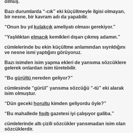
olmuş.
Bazı durumlarda “-cık” eki küçültmeyle ilgisi olmayan,
bir nesne, bir kavram adı da yapabilir.
“Onun bu yıl
kulakçık
ameliyatı olması gerekiyor.”
“Yaşlılıktan
elmacık
kemikleri dışarı çıkmış adamın.”
cümlelerinde bu ekin küçültme anlamından sıyrıldığını
ve nesne ismi yaptığını görüyoruz.
Bazı isimden isim yapma ekleri de yansıma sözcüklere
gelerek onlardan isim türetebilir.
“Bu
gürültü
nereden geliyor?”
cümlesinde “gürül” yansıma sözcüğü “-tü” eki alarak
isim olmuştur.
“Dün geceki
horultu
kimden geliyordu öyle?”
“Bu mahallede
fısıltı
gazetesi iyi çalışıyor galiba.”
cümlelerinde altı çizili sözcükler yansımadan isim olan
sözcüklerdir.