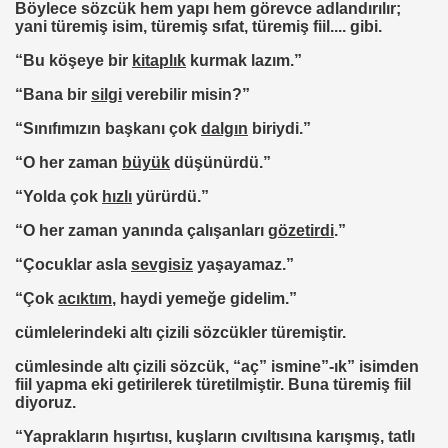
Böylece sözcük hem yapı hem görevce adlandırılır;
yani türemiş isim, türemiş sıfat, türemiş fiil.... gibi.
“Bu köşeye bir
kitaplık
kurmak lazım.”
“Bana bir
silgi
verebilir misin?”
“Sınıfımızın başkanı çok
dalgın
biriydi.”
“O her zaman
büyük
düşünürdü.”
“Yolda çok
hızlı
yürürdü.”
“O her zaman yanında çalışanları
gözetirdi
.”
“Çocuklar asla
sevgisiz
yaşayamaz.”
“Çok
acıktım
,
haydi yemeğe gidelim.”
cümlelerindeki altı çizili sözcükler türemiştir.
cümlesinde altı çizili sözcük,
“aç”
ismine”
-ık”
isimden
fiil yapma eki getirilerek türetilmiştir. Buna türemiş fiil
diyoruz.
“Yaprakların
hışırtısı,
kuşların
cıvıltısına
karışmış, tatlı