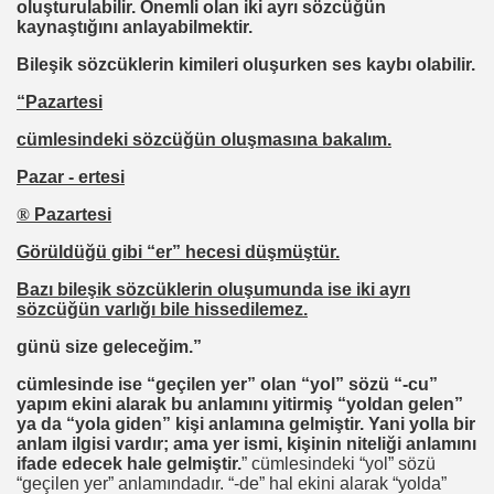
oluşturulabilir. Önemli olan iki ayrı sözcüğün
kaynaştığını anlayabilmektir.
Bileşik sözcüklerin kimileri oluşurken ses kaybı olabilir.
“Pazartesi
cümlesindeki sözcüğün oluşmasına bakalım.
Pazar -
er
tesi
®
Pazartesi
Görüldüğü gibi “er” hecesi düşmüştür.
Bazı bileşik sözcüklerin oluşumunda ise iki ayrı
sözcüğün varlığı bile hissedilemez.
günü size geleceğim.”
cümlesinde ise “geçilen yer” olan “yol” sözü “-cu”
yapım ekini alarak bu anlamını yitirmiş “yoldan gelen”
ya da “yola giden” kişi anlamına gelmiştir. Yani yolla bir
anlam ilgisi vardır; ama yer ismi, kişinin niteliği anlamını
ifade edecek hale gelmiştir.
” cümlesindeki “yol” sözü
“geçilen yer” anlamındadır. “-de” hal ekini alarak “yolda”