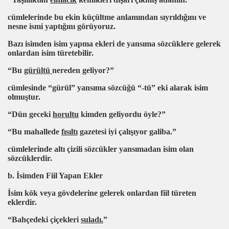
cümlelerinde bu ekin küçültme anlamından sıyrıldığını ve
nesne ismi yaptığını görüyoruz.
Bazı isimden isim yapma ekleri de yansıma sözcüklere gelerek
onlardan isim türetebilir.
“Bu
gürültü
nereden geliyor?”
cümlesinde “gürül” yansıma sözcüğü “-tü” eki alarak isim
olmuştur.
“Dün geceki
horultu
kimden geliyordu öyle?”
“Bu mahallede
fısıltı
gazetesi iyi çalışıyor galiba.”
cümlelerinde altı çizili sözcükler yansımadan isim olan
sözcüklerdir.
b. İsimden Fiil Yapan Ekler
İsim kök veya gövdelerine gelerek onlardan fiil türeten
eklerdir.
karma işlemi
“Bahçedeki çiçekleri
suladı.
”
me işlemleri