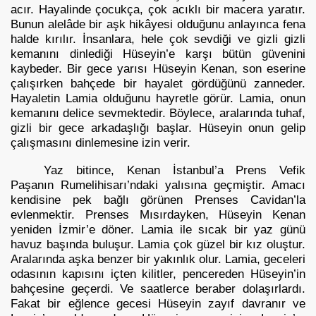
acır. Hayalinde çocukça, çok acıklı bir macera yaratır.
Bunun alelâde bir aşk hikâyesi olduğunu anlayınca fena
halde kırılır. İnsanlara, hele çok sevdiği ve gizli gizli
kemanını dinlediği Hüseyin’e karşı bütün güvenini
kaybeder. Bir gece yarısı Hüseyin Kenan, son eserine
çalışırken bahçede bir hayalet gördüğünü zanneder.
Hayaletin Lamia olduğunu hayretle görür. Lamia, onun
kemanını delice sevmektedir. Böylece, aralarında tuhaf,
gizli bir gece arkadaşlığı başlar. Hüseyin onun gelip
çalışmasını dinlemesine izin verir.
Yaz bitince, Kenan İstanbul’a Prens Vefik
Paşanın Rumelihisarı’ndaki yalısına geçmiştir. Amacı
kendisine pek bağlı görünen Prenses Cavidan’la
evlenmektir. Prenses Mısırdayken, Hüseyin Kenan
yeniden İzmir’e döner. Lamia ile sıcak bir yaz günü
havuz başında buluşur. Lamia çok güzel bir kız oluştur.
Aralarında aşka benzer bir yakınlık olur. Lamia, geceleri
odasının kapısını içten kilitler, pencereden Hüseyin’in
eri
bahçesine geçerdi. Ve saatlerce beraber dolaşırlardı.
Fakat bir eğlence gecesi Hüseyin zayıf davranır ve