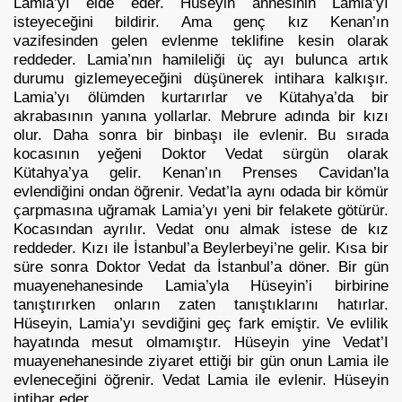
Lamia’yı elde eder. Hüseyin annesinin Lamia’yı
isteyeceğini bildirir. Ama genç kız Kenan’ın
vazifesinden gelen evlenme teklifine kesin olarak
reddeder. Lamia’nın hamileliği üç ayı bulunca artık
durumu gizlemeyeceğini düşünerek intihara kalkışır.
Lamia’yı ölümden kurtarırlar ve Kütahya’da bir
akrabasının yanına yollarlar. Mebrure adında bir kızı
olur. Daha sonra bir binbaşı ile evlenir. Bu sırada
kocasının yeğeni Doktor Vedat sürgün olarak
Kütahya’ya gelir. Kenan’ın Prenses Cavidan’la
evlendiğini ondan öğrenir. Vedat’la aynı odada bir kömür
çarpmasına uğramak Lamia’yı yeni bir felakete götürür.
Kocasından ayrılır. Vedat onu almak istese de kız
reddeder. Kızı ile İstanbul’a Beylerbeyi’ne gelir. Kısa bir
süre sonra Doktor Vedat da İstanbul’a döner. Bir gün
muayenehanesinde Lamia’yla Hüseyin’i birbirine
tanıştırırken onların zaten tanıştıklarını hatırlar.
Hüseyin, Lamia’yı sevdiğini geç fark emiştir. Ve evlilik
hayatında mesut olmamıştır. Hüseyin yine Vedat’I
muayenehanesinde ziyaret ettiği bir gün onun Lamia ile
evleneceğini öğrenir. Vedat Lamia ile evlenir. Hüseyin
intihar eder.