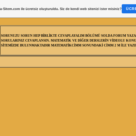
ÜCRE
a-Sitem.com
ile ücretsiz oluşturuldu. Siz de kendi web sitenizi ister misiniz?
SORUNUZU SORUN HEP BİRLİKTE CEVAPLAYALIM BÖLÜMÜ SOLDA FORUM YAZA
SORULARINIZ CEVAPLANSIN. MATEMATİK VE DİĞER DERSLERİN VİDEOLU KONU
SİTEMİZDE BULUNMAKTADIR MATEMATİKCİMM SONUNDAKİ CİMM 2 M İLE YAZIL