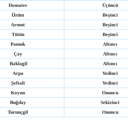
Domates
Üçüncü
Ü
züm
Beşinci
Armut
Beşinci
Tütün
Beşinci
Pamuk
Altıncı
Çay
Altıncı
Baklagil
Altıncı
Arpa
Yedinci
Şeftali
Yedinci
Koyun
Onuncu
Buğday
Sekizinci
Turunçgil
Onuncu