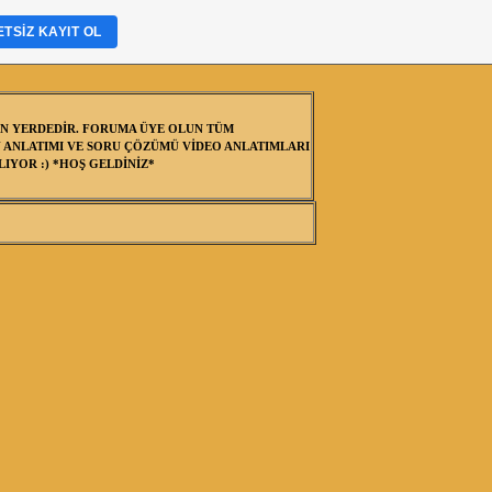
TSIZ KAYIT OL
N YERDEDİR. FORUMA ÜYE OLUN TÜM
 ANLATIMI VE SORU ÇÖZÜMÜ VİDEO ANLATIMLARI
IYOR :) *HOŞ GELDİNİZ*