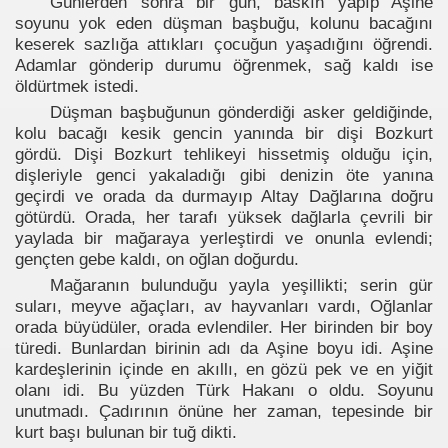
Günlerden sonra bir gün, baskın yapıp Aşine
soyunu yok eden düşman başbuğu, kolunu bacağını
keserek sazlığa attıkları çocuğun yaşadığını öğrendi.
Adamlar gönderip durumu öğrenmek, sağ kaldı ise
öldürtmek istedi.
Düşman başbuğunun gönderdiği asker geldiğinde,
kolu bacağı kesik gencin yanında bir dişi Bozkurt
gördü. Dişi Bozkurt tehlikeyi hissetmiş olduğu için,
dişleriyle genci yakaladığı gibi denizin öte yanına
geçirdi ve orada da durmayıp Altay Dağlarına doğru
götürdü. Orada, her tarafı yüksek dağlarla çevrili bir
yaylada bir mağaraya yerleştirdi ve onunla evlendi;
gençten gebe kaldı, on oğlan doğurdu.
Mağaranın bulunduğu yayla yeşillikti; serin gür
suları, meyve ağaçları, av hayvanları vardı, Oğlanlar
orada büyüdüler, orada evlendiler. Her birinden bir boy
türedi. Bunlardan birinin adı da Aşine boyu idi. Aşine
kardeşlerinin içinde en akıllı, en gözü pek ve en yiğit
olanı idi. Bu yüzden Türk Hakanı o oldu. Soyunu
unutmadı. Çadırının önüne her zaman, tepesinde bir
kurt başı bulunan bir tuğ dikti.