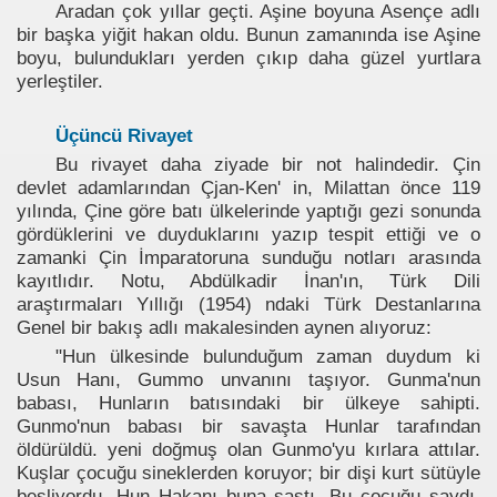
Aradan çok yıllar geçti. Aşine boyuna Asençe adlı
bir başka yiğit hakan oldu. Bunun zamanında ise Aşine
boyu, bulundukları yerden çıkıp daha güzel yurtlara
yerleştiler.
Üçüncü Rivayet
Bu rivayet daha ziyade bir not halindedir. Çin
devlet adamlarından Çjan-Ken' in, Milattan önce 119
yılında, Çine göre batı ülkelerinde yaptığı gezi sonunda
gördüklerini ve duyduklarını yazıp tespit ettiği ve o
zamanki Çin İmparatoruna sunduğu notları arasında
kayıtlıdır. Notu, Abdülkadir İnan'ın, Türk Dili
araştırmaları Yıllığı (1954) ndaki Türk Destanlarına
Genel bir bakış adlı makalesinden aynen alıyoruz:
"Hun ülkesinde bulunduğum zaman duydum ki
Usun Hanı, Gummo unvanını taşıyor. Gunma'nun
babası, Hunların batısındaki bir ülkeye sahipti.
Gunmo'nun babası bir savaşta Hunlar tarafından
öldürüldü. yeni doğmuş olan Gunmo'yu kırlara attılar.
Kuşlar çocuğu sineklerden koruyor; bir dişi kurt sütüyle
besliyordu. Hun Hakanı buna şaştı. Bu çocuğu saydı.