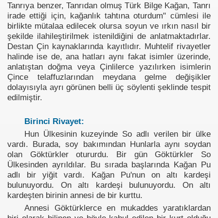
Tanrıya benzer, Tanrıdan olmuş Türk Bilge Kağan, Tanrı
irade ettiği için, kağanlık tahtına oturdum" cümlesi ile
birlikte mütalaa edilecek olursa soyun ve ırkın nasıl bir
şekilde ilahileştirilmek istenildiğini de anlatmaktadırlar.
Destan Çin kaynaklarında kayıtlıdır. Muhtelif rivayetler
halinde ise de, ana hatları aynı fakat isimler üzerinde,
anlatıştan doğma veya Çinlilerce yazılırken isimlerin
Çince telaffuzlarından meydana gelme değişikler
dolayısıyla ayrı görünen belli üç söylenti şeklinde tespit
edilmiştir.
Birinci Rivayet:
Hun Ülkesinin kuzeyinde So adlı verilen bir ülke
vardı. Burada, soy bakımından Hunlarla aynı soydan
olan Göktürkler otururdu. Bir gün Göktürkler So
Ülkesinden ayrıldılar. Bu sırada başlarında Kağan Pu
adlı bir yiğit vardı. Kağan Pu'nun on altı kardeşi
bulunuyordu. On altı kardeşi bulunuyordu. On altı
kardeşten birinin annesi de bir kurttu.
Annesi Göktürklerce en mukaddes yaratıklardan