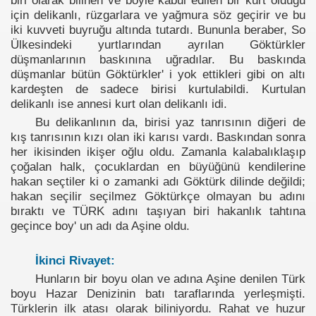
biri olarak bilinen ve böyle kabul edilen bir kurt olduğu
için delikanlı, rüzgarlara ve yağmura söz geçirir ve bu
iki kuvveti buyruğu altında tutardı. Bununla beraber, So
Ülkesindeki yurtlarından ayrılan Göktürkler
düşmanlarının baskınına uğradılar. Bu baskında
düşmanlar bütün Göktürkler' i yok ettikleri gibi on altı
kardeşten de sadece birisi kurtulabildi. Kurtulan
delikanlı ise annesi kurt olan delikanlı idi.
Bu delikanlının da, birisi yaz tanrısının diğeri de
kış tanrısının kızı olan iki karısı vardı. Baskından sonra
her ikisinden ikişer oğlu oldu. Zamanla kalabalıklaşıp
çoğalan halk, çocuklardan en büyüğünü kendilerine
hakan seçtiler ki o zamanki adı Göktürk dilinde değildi;
hakan seçilir seçilmez Göktürkçe olmayan bu adını
bıraktı ve TÜRK adını taşıyan biri hakanlık tahtına
geçince boy' un adı da Aşine oldu.
İkinci Rivayet:
Hunların bir boyu olan ve adına Aşine denilen Türk
evleri
boyu Hazar Denizinin batı taraflarında yerleşmişti.
Türklerin ilk atası olarak biliniyordu. Rahat ve huzur