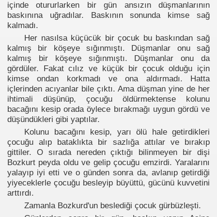
içinde otururlarken bir gün ansızın düşmanlarının
baskınına uğradılar. Baskının sonunda kimse sağ
ğı
kalmadı.
Her nasılsa küçücük bir çocuk bu baskından sağ
kalmış bir köşeye sığınmıştı. Düşmanlar onu sağ
kalmış bir köşeye sığınmıştı. Düşmanlar onu da
gördüler. Fakat cılız ve küçük bir çocuk olduğu için
kimse ondan korkmadı ve ona aldırmadı. Hatta
içlerinden acıyanlar bile çıktı. Ama düşman yine de her
ihtimali düşünüp, çocuğu öldürmektense kolunu
bacağını kesip orada öylece bırakmağı uygun gördü ve
düşündükleri gibi yaptılar.
Kolunu bacağını kesip, yarı ölü hale getirdikleri
çocuğu alıp bataklıkta bir sazlığa attılar ve bırakıp
gittiler. O sırada nereden çıktığı bilinmeyen bir dişi
Bozkurt peyda oldu ve gelip çocuğu emzirdi. Yaralarını
yalayıp iyi etti ve o günden sonra da, avlanıp getirdiği
yiyeceklerle çocuğu besleyip büyüttü, gücünü kuvvetini
arttırdı.
Zamanla Bozkurd'un beslediği çocuk gürbüzleşti.