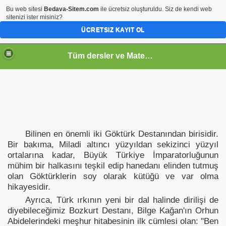
Bu web sitesi
Bedava-Sitem.com
ile ücretsiz oluşturuldu. Siz de kendi web
sitenizi ister misiniz?
ÜCRETSIZ KAYIT OL
Tüm dersler ve Matematik
Bilinen en önemli iki Göktürk Destanından birisidir.
Bir bakıma, Miladi altıncı yüzyıldan sekizinci yüzyıl
ortalarına kadar, Büyük Türkiye İmparatorluğunun
mühim bir halkasını teşkil edip hanedanı elinden tutmuş
olan Göktürklerin soy olarak kütüğü ve var olma
hikayesidir.
Ayrıca, Türk ırkının yeni bir dal halinde dirilişi de
diyebileceğimiz Bozkurt Destanı, Bilge Kağan'ın Orhun
Abidelerindeki meşhur hitabesinin ilk cümlesi olan: "Ben