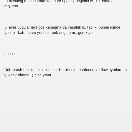
ın blending modunu hue yapın ve opacity değerini 60-70 arasına
düşürün.
3. aynı uygulamayı göz kapağına da yapabiliriz. tabi ki bunun içinde
yeni bir katman ve yeni bir renk seçmemiz gerekiyor.
sonuç:
Not: brush tool' un özelliklerine dikkat edin. hardness ve flow ayarlarının
yüksek olması işinize yarar.