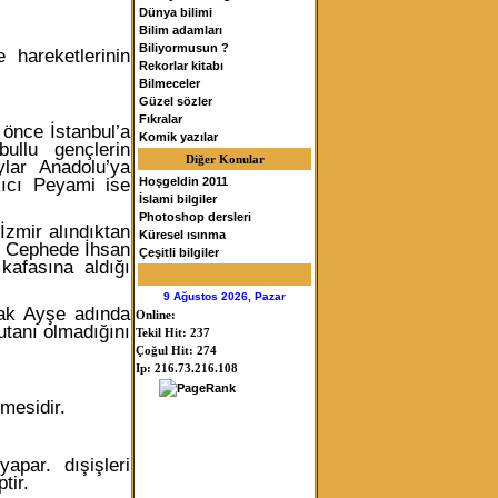
Dünya bilimi
Bilim adamları
Biliyormusun ?
 hareketlerinin
Rekorlar kitabı
Bilmeceler
Güzel sözler
Fıkralar
 önce İstanbul’a
Komik yazılar
ullu gençlerin
Diğer Konular
ylar Anadolu’ya
ıcı Peyami ise
Hoşgeldin 2011
İslami bilgiler
Photoshop dersleri
İzmir alındıktan
Küresel ısınma
. Cephede İhsan
Çeşitli bilgiler
kafasına aldığı
9 Ağustos 2026, Pazar
rak Ayşe adında
Online:
utanı olmadığını
Tekil Hit: 237
Çoğul Hit: 274
Ip: 216.73.216.108
mesidir.
apar. dışişleri
tir.