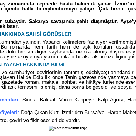
ş zamanında cephede hasta bakıcılık yapar. İzmir’in i
içinde halkı bilinçlendirmeye çalışır. Çok hırslı, çe
r subaydır. Sakarya savaşında şehit düşmüştür. Ayşe’y
k ister.
 HAKKINDA ŞAHSİ GÖRÜŞLER
akımından yalındır. Yabancı kelimelere fazla yer verilmemiştir
Bu romanda hem tarih hem de aşk konuları ustalıkla e
erle dolu her an diğer sayfasında ne olacakmış düşüncesiy
da yine okuyucuya yorum imkânı bırakarak bu özelliğini göst
IN YAZARI HAKKINDA BİLGİ
 ve cumhuriyet devirlerinin tanınmış edebiyatçılarındandı
şlayan Halide Edip ilk önce Tanin gazetesinde yazmaya b
k gazetede roman, makale, sohbet ve hikâye türlerinde eserle
erdi aşk temasını işlemiş, daha sonra belgeseldi ve sosyal
omanları:
Sinekli Bakkal, Vurun Kahpeye, Kalp Ağrısı, Ha
kâyeleri:
Dağa Çıkan Kurt, İzmir’den Bursa’ya, Harap Mabet
tro, çeviri ve fikir eserleri de vardır.