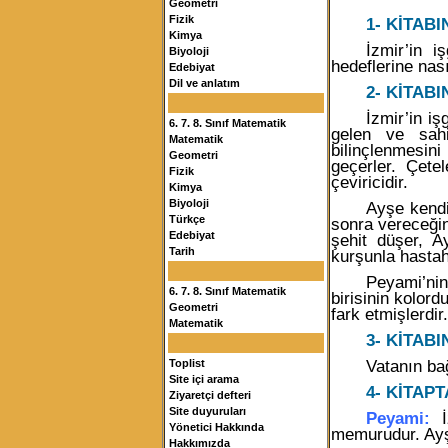
Geometri
Fizik
1- KİTAB
Kimya
İzmir’in i
Biyoloji
hedeflerine nası
Edebiyat
Dil ve anlatım
2- KİTABI
İzmir’in iş
6. 7. 8. Sınıf Matematik
gelen ve sahi
Matematik
bilinçlenmesin
Geometri
geçerler. Çet
Fizik
çeviricidir.
Kimya
Biyoloji
Ayşe kendi
Türkçe
sonra vereceği
Edebiyat
şehit düşer, A
Tarih
kurşunla hastah
Peyami’nin
6. 7. 8. Sınıf Matematik
birisinin kolor
Geometri
fark etmişlerdir.
Matematik
3- KİTABI
Vatanın ba
Toplist
Site içi arama
4- KİTAP
Ziyaretçi defteri
Site duyuruları
Peyami:
İz
Yönetici Hakkında
memurudur. Ayşe
Hakkımızda