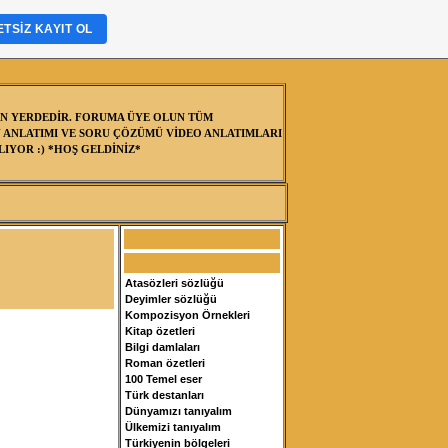
TSIZ KAYIT OL
N YERDEDİR. FORUMA ÜYE OLUN TÜM
 ANLATIMI VE SORU ÇÖZÜMÜ VİDEO ANLATIMLARI
IYOR :) *HOŞ GELDİNİZ*
Atasözleri sözlüğü
Deyimler sözlüğü
Kompozisyon Örnekleri
Kitap özetleri
Bilgi damlaları
Roman özetleri
100 Temel eser
Türk destanları
Dünyamızı tanıyalım
Ülkemizi tanıyalım
Türkiyenin bölgeleri