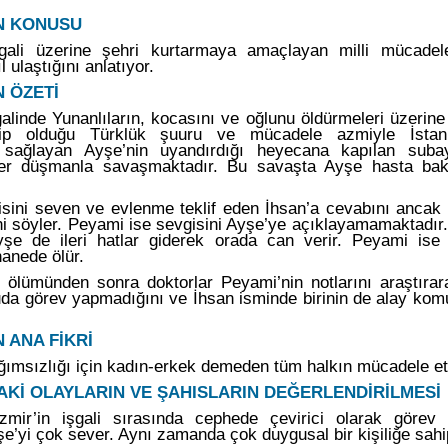
IN KONUSU
şgali üzerine şehri kurtarmaya amaçlayan milli mücadele
l ulaştığını anlatıyor.
N ÖZETİ
galinde Yunanlıların, kocasını ve oğlunu öldürmeleri üzerine
p olduğu Türklük şuuru ve mücadele azmiyle İstanb
i sağlayan Ayşe’nin uyandırdığı heyecana kapılan suba
eler düşmanla savaşmaktadır. Bu savaşta Ayşe hasta bak
sini seven ve evlenme teklif eden İhsan’a cevabını ancak 
ni söyler. Peyami ise sevgisini Ayşe’ye açıklayamamaktadır
yşe de ileri hatlar giderek orada can verir. Peyami ise 
anede ölür.
 ölümünden sonra doktorlar Peyami’nin notlarını araştıra
duda görev yapmadığını ve İhsan isminde birinin de alay kom
N ANA FİKRİ
ğımsızlığı için kadın-erkek demeden tüm halkın mücadele et
TAKİ OLAYLARIN VE ŞAHISLARIN DEĞERLENDİRİLMESİ
mir’in işgali sırasında cephede çevirici olarak görev y
’yi çok sever. Aynı zamanda çok duygusal bir kişiliğe sahip