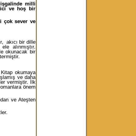
şgalinde milli
kici ve hoş bir
i çok sever ve
, akıcı bir dille
le alınmıştır.
le okunacak bir
ermiştir.
r. Kitap okumaya
aşlamış ve daha
r vermiştir. İlk
 romanlara önem
ndan ve Ateşten
ler.