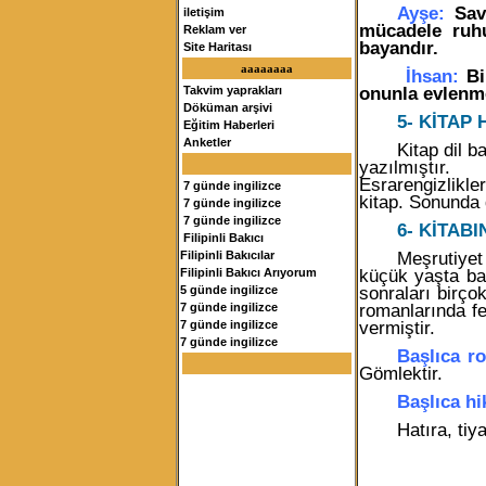
Ayşe:
Sava
iletişim
mücadele ruhu 
Reklam ver
bayandır.
Site Haritası
aaaaaaaa
İhsan:
Bi
onunla evlenme
Takvim yaprakları
Döküman arşivi
5- KİTAP
Eğitim Haberleri
Anketler
Kitap dil b
yazılmıştır. 
Esrarengizlikl
7 günde ingilizce
kitap. Sonunda 
7 günde ingilizce
7 günde ingilizce
6- KİTAB
Filipinli Bakıcı
Meşrutiyet
Filipinli Bakıcılar
küçük yaşta ba
Filipinli Bakıcı Arıyorum
sonraları birço
5 günde ingilizce
romanlarında f
7 günde ingilizce
vermiştir.
7 günde ingilizce
7 günde ingilizce
Başlıca r
Gömlektir.
Başlıca hi
Hatıra, tiya