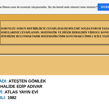
ÜCRE
a-Sitem.com
ile ücretsiz oluşturuldu. Siz de kendi web sitenizi ister misiniz?
SORUNUZU SORUN HEP BİRLİKTE CEVAPLAYALIM BÖLÜMÜ SOLDA FORUM YAZA
SORULARINIZ CEVAPLANSIN. MATEMATİK VE DİĞER DERSLERİN VİDEOLU KONU
SİTEMİZDE BULUNMAKTADIR MATEMATİKCİMM SONUNDAKİ CİMM 2 M İLE YAZIL
ADI:
ATEŞTEN GÖMLEK
:
HALİDE EDİP ADIVAR
Vİ:
ATLAS YAYIN EVİ
ILI:
1982