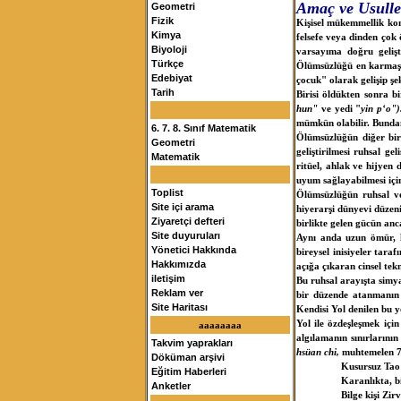
Amaç ve Usulle
Geometri
Fizik
Kişisel mükemmellik kon
Kimya
felsefe veya dinden çok
Biyoloji
varsayıma doğru gelişt
Türkçe
Ölümsüzlüğü en karmaşık 
Edebiyat
çocuk" olarak gelişip şe
Tarih
Birisi öldükten sonra b
hun"
ve yedi "
yin p‘o"
mümkün olabilir. Bundan
6. 7. 8. Sınıf Matematik
Ölümsüzlüğün diğer bir 
Geometri
geliştirilmesi ruhsal g
Matematik
ritüel, ahlak ve hijyen 
uyum sağlayabilmesi iç
Toplist
Ölümsüzlüğün ruhsal ve
Site içi arama
hiyerarşi dünyevi düzen
Ziyaretçi defteri
birlikte gelen gücün an
Site duyuruları
Aynı anda uzun ömür, h
Yönetici Hakkında
bireysel inisiyeler tara
Hakkımızda
açığa çıkaran cinsel tekn
iletişim
Bu ruhsal arayışta simya
Reklam ver
bir düzende atanmanın 
Site Haritası
Kendisi Yol denilen bu 
Yol ile özdeşleşmek içi
aaaaaaaa
algılamanın sınırlarının
Takvim yaprakları
hsüan chi,
muhtemelen 7.
Döküman arşivi
Kusursuz Tao k
Eğitim Haberleri
Karanlıkta, b
Anketler
Bilge kişi Zi