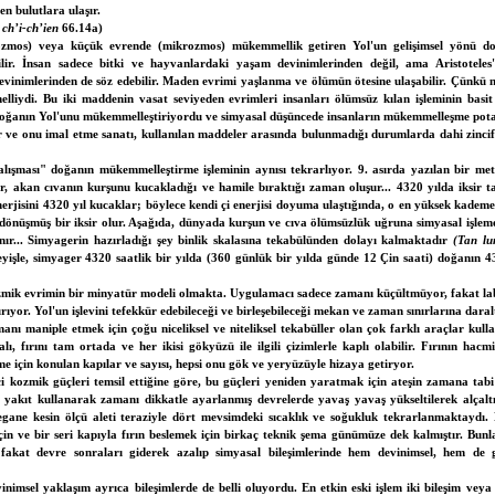
en bulutlara ulaşır.
 ch’i-ch’ien
66.14a)
mos) veya küçük evrende (mikrozmos) mükemmellik getiren Yol'un gelişimsel yönü do
ilir. İnsan sadece bitki ve hayvanlardaki yaşam devinimlerinden değil, ama Aristoteles'i
evinimlerinden de söz edebilir. Maden evrimi yaşlanma ve ölümün ötesine ulaşabilir. Çünkü ni
liydi. Bu iki maddenin vasat seviyeden evrimleri insanları ölümsüz kılan işleminin basit
oğanın Yol'unu mükemmelleştiriyordu ve simyasal düşüncede insanların mükemmelleşme potan
sir ve onu imal etme sanatı, kullanılan maddeler arasında bulunmadığı durumlarda dahi zinc
ışması" doğanın mükemmelleştirme işleminin aynısı tekrarlıyor. 9. asırda yazılan bir met
r, akan cıvanın kurşunu kucakladığı ve hamile bıraktığı zaman oluşur... 4320 yılda iksir 
enerjisini 4320 yıl kucaklar; böylece kendi çi enerjisi doyuma ulaştığında, o en yüksek kade
e dönüşmüş bir iksir olur. Aşağıda, dünyada kurşun ve cıva ölümsüzlük uğruna simyasal işlem
nır... Simyagerin hazırladığı şey binlik skalasına tekabülünden dolayı kalmaktadır
(Tan lu
eyişle, simyager 4320 saatlik bir yılda (360 günlük bir yılda günde 12 Çin saati) doğanın 
zmik evrimin bir minyatür modeli olmakta. Uygulamacı sadece zamanı küçültmüyor, fakat labo
ırıyor. Yol'un işlevini tefekkür edebileceği ve birleşebileceği mekan ve zaman sınırlarına dara
ı maniple etmek için çoğu niceliksel ve niteliksel tekabüller olan çok farklı araçlar kul
lı, fırını tam ortada ve her ikisi gökyüzü ile ilgili çizimlerle kaplı olabilir. Fırının ha
me için konulan kapılar ve sayısı, hepsi onu gök ve yeryüzüyle hizaya getiryor.
rici kozmik güçleri temsil ettiğine göre, bu güçleri yeniden yaratmak için ateşin zamana tab
ü yakıt kullanarak zamanı dikkatle ayarlanmış devrelerde yavaş yavaş yükseltilerek alçalt
egane kesin ölçü aleti teraziyle dört mevsimdeki sıcaklık ve soğukluk tekrarlanmaktaydı.
in ve bir seri kapıyla fırın beslemek için birkaç teknik şema günümüze dek kalmıştır. Bunla
, fakat devre sonraları giderek azalıp simyasal bileşimlerinde hem devinimsel, hem de 
nimsel yaklaşım ayrıca bileşimlerde de belli oluyordu. En etkin eski işlem iki bileşim veya 