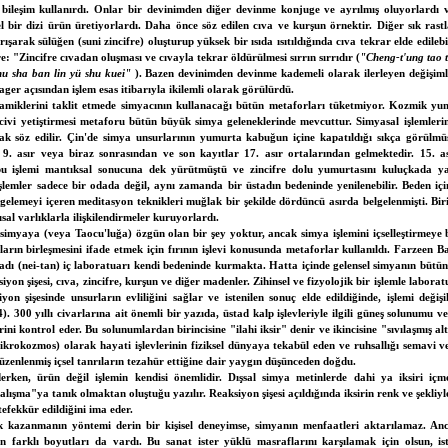
ki bileşim kullanırdı. Onlar bir devinimden diğer devinme konjuge ve ayrılmış oluyorlardı
ir dizi ürün üretiyorlardı. Daha önce söz edilen cıva ve kurşun örnektir. Diğer sık rastl
şarak sülüğen (suni zincifre) oluşturup yüksek bir ısıda ısıtıldığında cıva tekrar elde edilebi
: "Zincifre cıvadan oluşması ve cıvayla tekrar öldürülmesi sırrın sırrıdır (
"Cheng-t'ung tao 
hu sha ban lin yü shu kuei"
). Bazen devinimden devinme kademeli olarak ilerleyen değişim
yager açısından işlem esas itibarıyla ikilemli olarak görülürdü.
namiklerini taklit etmede simyacının kullanacağı bütün metaforları tüketmiyor. Kozmik yum
civi yetiştirmesi metaforu bütün büyük simya geleneklerinde mevcuttur. Simyasal işlemlerin
k söz edilir. Çin'de simya unsurlarının yumurta kabuğun içine kapatıldığı sıkça görülmü
ar 9. asır veya biraz sonrasından ve son kayıtlar 17. asır ortalarından gelmektedir. 15.
bu işlemi mantıksal sonucuna dek yürütmüştü ve zincifre dolu yumurtasını kuluçkada ya
işlemler sadece bir odada değil, aynı zamanda bir üstadın bedeninde yenilenebilir. Beden iç
gelemeyi içeren meditasyon teknikleri muğlak bir şekilde dördüncü asırda belgelenmişti. Bir
rısal varlıklarla ilişkilendirmeler kuruyorlardı.
simyaya (veya Taocu'luğa) özgün olan bir şey yoktur, ancak simya işlemini içselleştirmeye 
tların birleşmesini ifade etmek için fırının işlevi konusunda metaforlar kullanıldı. Farzeen B
tadı (nei-tan) iç laboratuarı kendi bedeninde kurmakta. Hatta içinde gelensel simyanın bütün 
iyon şişesi, cıva, zincifre, kurşun ve diğer madenler. Zihinsel ve fizyolojik bir işlemle laborat
iyon şişesinde unsurların evliliğini sağlar ve istenilen sonuç elde edildiğinde, işlemi deği
. 300 yıllı civarlarına ait önemli bir yazıda, üstad kalp işlevleriyle ilgili güneş solunumu ve 
ni kontrol eder. Bu solunumlardan birincisine "ilahi iksir" denir ve ikincisine "sıvılaşmış alt
krokozmos) olarak hayati işlevlerinin fiziksel dünyaya tekabül eden ve ruhsallığı semavi v
düzenlenmiş içsel tanrıların tezahür ettiğine dair yaygın düşünceden doğdu.
ederken, ürün değil işlemin kendisi önemlidir. Dışsal simya metinlerde dahi ya iksiri iç
şma"ya tanık olmaktan oluştuğu yazılır. Reaksiyon şişesi açıldığında iksirin renk ve şekliyle i
tefekkür edildiğini ima eder.
k kazanmanın yöntemi derin bir kişisel deneyimse, simyanın menfaatleri aktarılamaz. Anca
ın farklı boyutları da vardı. Bu sanat ister yüklü masraflarını karşılamak için olsun, is