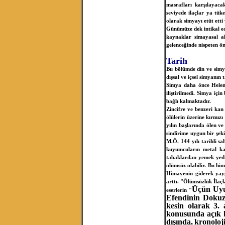
masrafları karşılayacak
seviyede ilaçlar ya tük
olarak simyayı etüt etti
Günümüze dek intikal ed
kaynaklar simayasal alt
gelenceğinde nispeten 
Tarih
Bu bölümde din ve simya
dışsal ve içsel simyanın ta
Simya daha önce Helenis
iliştirilmedi. Simya iç
bağlı kalmaktadır.
Zincifre ve benzeri kan 
ölülerin üzerine kırmız
yılın başlarında ölen v
sindirime uygun bir şeki
M.Ö. 144 yılı tarihli sa
kuyumcuların metal kar
tabaklardan yemek yediğ
ölümsüz olabilir. Bu him
Himayenin giderek yayg
arttı. "Ölümsüzlük İlaçl
Üçün U
eserlerin "
Efendinin Dokuz
kesin olarak 3. 
konusunda açık k
dışında,
kronoloji