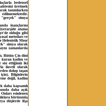
açlarla bedensel
 sahtesini üretmek
olarak tanımlarken
 edilmemektedir.
a "gerçek" simya
anda inançlarını
hiyerarşide atama
ye'de olduğu gibi
yasal metotları ve
e Helenistik Mısır
çek" simya olarak
k aynı zamanlarda
rdı. Bütün Çin dini
nu kuran kadim ve
söz ettiğimiz iki
a ilaveli olarak
lerden dolup taşan
in). Bilginlerin
irme değil, kadim
rek daha kapsamlı
usunda daha açık
. Onları esinlenen
ılıklara bürünmüş
ya düşlerde ifşa