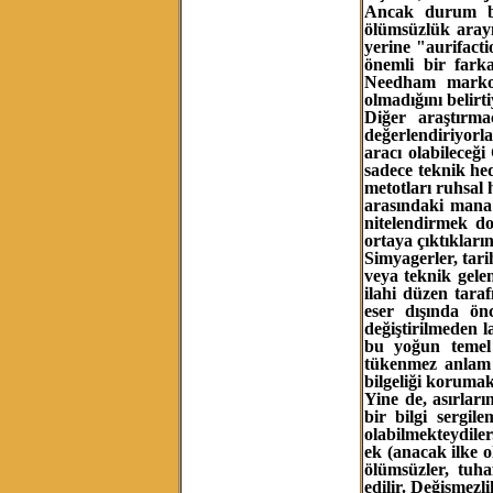
Ancak durum böy
ölümsüzlük arayış
yerine "aurifacti
önemli bir fark
Needham markobi
olmadığını belirt
Diğer araştırma
değerlendiriyorl
aracı olabileceğ
sadece teknik hed
metotları ruhsal 
arasındaki mana 
nitelendirmek do
ortaya çıktıkların
Simyagerler, tarih
veya teknik gele
ilahi düzen tara
eser dışında ön
değiştirilmeden l
bu yoğun temel 
tükenmez anlam b
bilgeliği korumak
Yine de, asırlar
bir bilgi sergi
olabilmekteydiler
ek (anacak ilke 
ölümsüzler, tuh
edilir. Değişmezli