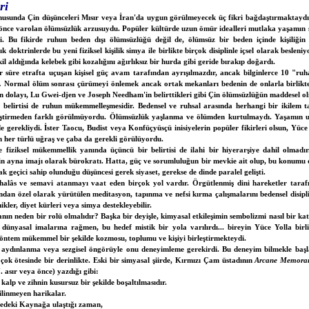
ri
usunda Çin düşünceleri Mısır veya İran'da uygun görülmeyecek üç fikri bağdaştırmaktaydı.
 önce varolan ölümsüzlük arzusuydu. Popüler kültürde uzun ömür idealleri mutlaka yaşamın
i. Bu fikirde ruhun beden dışı ölümsüzlüğü değil de, ölümsüz bir beden içinde kişiliği
doktrinlerde bu yeni fiziksel kişilik simya ile birlikte birçok disiplinle içsel olarak beslen
kil aldığında kelebek gibi kozalığını ağırlıksız bir hurda gibi geride bırakıp doğardı.
ir süre etrafta uçuşan kişisel güç avam tarafından ayrışılmazdır, ancak bilginlerce 10 "r
).
Normal ölüm sonrası çürümeyi önlemek ancak ortak mekanları bedenin de onlarla birlikte 
 dolayı, Lu Gwei-djen ve Joseph Needham'in belirttikleri gibi Çin ölümsüzlüğün maddesel o
belirtisi de ruhun mükemmelleşmesidir. Bedensel ve ruhsal arasında herhangi bir ikilem t
eliştirmeden farklı görülmüyordu. Ölümsüzlük yaşlanma ve ölümden kurtulmaydı. Yaşamın uz
de gerekliydi. İster Taocu, Budist veya Konfüçyüsçü inisiyelerin popüler fikirleri olsun, Yüce
in her türlü uğraş ve çaba da gerekli görülüyordu.
 fiziksel mükemmellik yanında üçüncü bir belirtisi de ilahi bir hiyerarşiye dahil olmadı
in ayna imajı olarak bürokratı. Hatta, güç ve sorumluluğun bir mevkie ait olup, bu konumu d
cak geçici sahip olunduğu düşüncesi gerek siyaset, gerekse de dinde paralel gelişti.
alâs ve semavi atanmayı vaat eden birçok yol vardır. Örgütlenmiş dini hareketler tara
fından özel olarak yürütülen meditasyon, tapınma ve nefsi kırma çalışmalarını bedensel disipli
ikler, diyet kürleri veya simya destekleyebilir.
nın neden bir rolü olmalıdır? Başka bir deyişle, kimyasal etkileşimin sembolizmi nasıl bir kat
dünyasal imalarına rağmen, bu hedef mistik bir yola varılırdı... bireyin Yüce Yolla birli
yöntem mükemmel bir şekilde kozmosu, toplumu ve kişiyi birleştirmekteydi.
n aydınlanma veya sezgisel öngörüyle onu deneyimleme gerekirdi. Bu deneyim bilmekle başl
 çok ötesinde bir derinlikte. Eski bir simyasal şiirde, Kırmızı Çam üstadının
Arcane Memoran
 asır veya önce) yazdığı gibi:
alp ve zihnin kusursuz bir şekilde boşaltılmasıdır.
ilinmeyen harikalar.
rvedeki Kaynağa ulaştığı zaman,