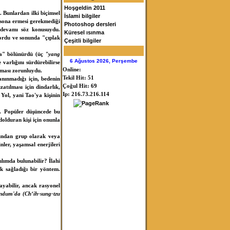
Hoşgeldin 2011
 Bunlardan ilki biçimsel
İslami bilgiler
 sona ermesi gerekmediği
Photoshop dersleri
n devamı söz konusuydu.
Küresel ısınma
iyordu ve sonunda "çıplak
Çeşitli bilgiler
uha" bölünürdü (üç
"yang
6 Ağustos 2026, Perşembe
varlığını sürdürebilirse
Online:
lması zorunluydu.
Tekil Hit: 51
anınmadığı için, bedenin
Çoğul Hit: 69
atılması için dindarlık,
Ip: 216.73.216.114
 Yol, yani Tao'ya kişinin
r. Popüler düşüncede bu
olduran kişi için onunla
fından grup olarak veya
nler, yaşamsal enerjileri
ılımda bulunabilir? İlahi
k sağladığı bir yöntem.
ayabilir, ancak rasyonel
dum'da (Ch‘ih-sung-tzu