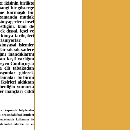
 ikisinin birlikte
angi bir gösterge
me karmaşık bir
ı zamanda mutlak
simyagerler cinsel
ttiğini, kimi de
 dışsal, içsel ve
 kimya tarihçileri
orlanıyorlar.
imyasal işlemler
ar sık sık sadece
ını inandıklarını
n keşif varlığını
tmeyen Confuçuşcu
da elit tabakadan
syonlar giderek
lamalar birbirini
iksirleri aldıktan
 benliğin yumurta
r inançları ciddi
a kapsamlı bilgilerden
p arasındaki bağlantıları
ı uzatmada kullanımı ile
ak kabul ederler. Lu ve