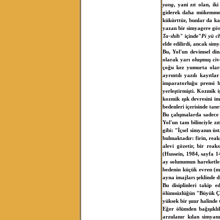
yang
, yani zıt olan, i
giderek daha mükemmel b
kükürttür, bunlar da karı
yazan bir simyagere göre
Ta-shih"
içinde"
Pi yü c
elde edilirdi, ancak sim
Bu, Yol'un devimsel di
olarak yarı oluşmuş civ
çoğu kez yumurta olara
ayrıntılı yazılı kayıtl
imparatorluğu prensi 
yerleştirmişti. Kozmik 
kozmik ışık devresini im
bedenleri içerisinde tan
Bu çalışmalarda sadece 
Yol'un tam bilinciyle zı
gibi: "İçsel simyanın üs
bulmaktadır: firin, reaks
alevi gözetir, bir reaks
(Hussein, 1984, sayfa 14)
ay solunumun hareketleri
bedenin küçük evren (mi
ayna imajları şeklinde 
Bu disiplinleri takip 
ölümsüzlüğün "Büyük Çalı
yüksek bir şuur halinde 
Eğer ölümden bağışıklı
arzulanır kılan simyan