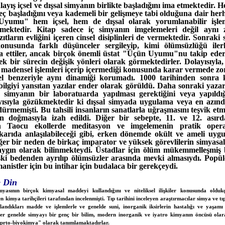
ış içsel ve dışsal simyanın birlikte başladığını ima etmektedir. Her
eç başladığını veya kademeli bir gelişmeye tabi olduğuna dair herh
Uyumu" hem içsel, hem de dışsal olarak yorumlanabilir işle
rmektedir. Kitap sadece iç simyanın imgelemeleri değil ayn
ıtların evliğini içeren cinsel disiplinleri de vermektedir. Sonraki 
onusunda farklı düşünceler sergileyip, kimi ölümsüzlüğü ilerle
dia ettiler, ancak birçok önemli üstat "Üçün Uyumu"nu takip ederek
ek bir sürecin değişik yönleri olarak görmektedirler. Dolayısıyla,
in madensel işlemleri içerip içermediği konusunda karar vermede z
sel benzeriyle aynı dinamiği korumadı. 1000 tarihinden sonra k
ilgiyi yansıtan yazılar ender olarak görüldü. Daha sonraki yazarl
n simyanın bir laboratuarda yapılması gerektiğini veya yapıldığ
ayısıyla gözükmektedir ki dışsal simyada uygulama veya en azında
ürmemişti. Bu tahsili insanların sanatlarla uğraşmasını teşvik e
en doğmasıyla izah edildi. Diğer bir sebepte, 11. ve 12. asır
ken Taocu ekollerde meditasyon ve imgelemenin pratik opera
karıda anlaşılabileceği gibi, erken dönemde okült ve ameli uygu
er bir neden de birkaç imparator ve yüksek görevlilerin simyasal 
aygın olarak bilinmekteydi. Üstadlar için ölüm mükemmelleşmiş
ski bedenden ayrılıp ölümsüzler arasında mevki almasıydı. Popüle
manistler için bu intihar için budalaca bir gerekçeydi.
e Din
yasının birçok kimyasal maddeyi kullandığını ve niteliksel ilişkiler konusunda oldukç
en kimya tarihçileri tarafından incelenmişti. Tıp tarihini inceleyen araştırmacılar simya ve tı
ullandıkları madde ve işlemlerle ve genelde suni, inorganik iksirlerin hastalığı ve yaşam
çiler genelde simyayı bir genç bir bilim, modern inorganik ve iyatro kimyanın öncüsü olar
"prto-biyokimya" olarak tanımlamaktadırlar.