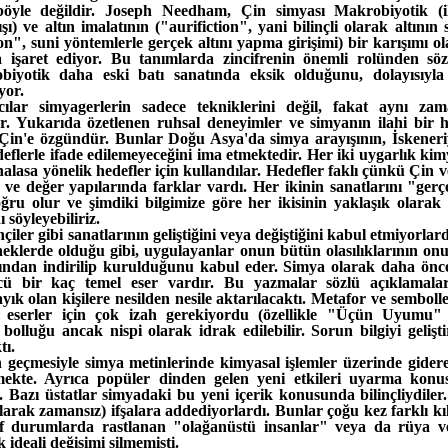
le değildir. Joseph Needham, Çin simyası Makrobiyotik (il
ı) ve altın imalatının ("aurifiction", yani bilinçli olarak altının
on", suni yöntemlerle gerçek altını yapma girişimi) bir karışımı 
a işaret ediyor. Bu tanımlarda zincifrenin önemli rolünden söz
yotik daha eski batı sanatında eksik olduğunu, dolayısıyl
iyor.
cılar simyagerlerin sadece tekniklerini değil, fakat aynı zam
ar. Yukarıda özetlenen ruhsal deneyimler ve simyanın ilahi bir 
i Çin'e özgündür. Bunlar Doğu Asya'da simya arayışının, İskeneri
eflerle ifade edilemeyeceğini ima etmektedir. Her iki uygarlık kim
halasa yönelik hedefler için kullandılar. Hedefler faklı çünkü Çin v
ve değer yapılarında farklar vardı. Her ikinin sanatlarını "ger
ğru olur ve şimdiki bilgimize göre her ikisinin yaklaşık olara
ı söyleyebiliriz.
çiler gibi sanatlarının geliştiğini veya değiştiğini kabul etmiyorla
neklerde olduğu gibi, uygulayanlar onun bütün olasılıklarının o
fından indirilip kurulduğunu kabul eder. Simya olarak daha önce 
cü bir kaç temel eser vardır. Bu yazmalar sözlü açıklamalarl
ayık olan kişilere nesilden nesile aktarılacaktı. Metafor ve sembol
eserler için çok izah gerekiyordu (özellikle "Üçün Uyumu" iç
olluğu ancak nispi olarak idrak edilebilir. Sorun bilgiyi gelişt
tı.
ın geçmesiyle simya metinlerinde kimyasal işlemler üzerinde gide
lemekte. Ayrıca popüler dinden gelen yeni etkileri uyarma kon
. Bazı üstatlar simyadaki bu yeni içerik konusunda bilinçliydiler
olarak zamansız) ifşalara addediyorlardı. Bunlar çoğu kez farklı k
af durumlarda rastlanan "olağanüstü insanlar" veya da rüya ve
k ideali değişimi silmemişti.