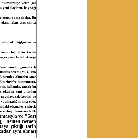
ı ölümsüzlüğe verir (alt
m yeni ilaçların kaynağı
de etmeye amaçlarlar. Bu
ön plana alan esas simya
ı, simyada değişmeler ve
henüz belirli bir tarihe
gerçek payı kabul etmeye
i. Araştırmalar gömülecek
orunmuş cesedi (M.Ö. 168
 elementler ölümden önce
ilen zincifre bulunmuştu.
için kullanılır, ancak bu
 okültist suni altından
r uygulayarak kendisi de
z yapılmadığını ima eder.
ndaki efsaneler giderek
adece simya konusunda ilk
ıkmasıyla ve "Sarı
ing) hemen hemen
aya çıktığı tarih
kadar aynı olması