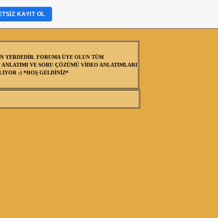
TSIZ KAYIT OL
N YERDEDİR. FORUMA ÜYE OLUN TÜM
 ANLATIMI VE SORU ÇÖZÜMÜ VİDEO ANLATIMLARI
IYOR :) *HOŞ GELDİNİZ*