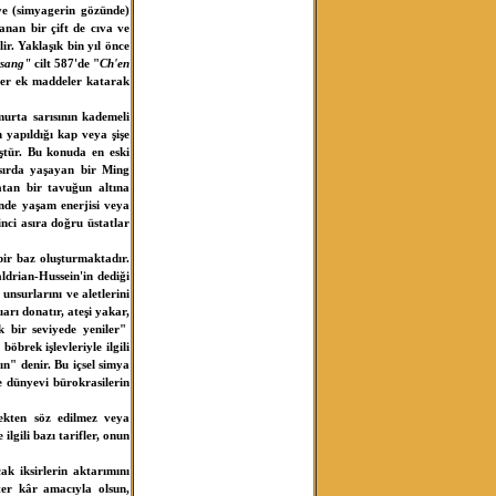
 ve (simyagerin gözünde)
anan bir çift de cıva ve
lir. Yaklaşık bin yıl önce
tsang"
cilt 587'de "
Ch'en
ler ek maddeler katarak
urta sarısının kademeli
 yapıldığı kap veya şişe
ştür. Bu konuda en eski
 asırda yaşayan bir Ming
tan bir tavuğun altına
inde yaşam enerjisi veya
inci asıra doğru üstatlar
bir baz oluşturmaktadır.
aldrian-Hussein'in dediği
unsurlarını ve aletlerini
uarı donatır, ateşi yakar,
şik bir seviyede yeniler"
böbrek işlevleriyle ilgili
ın" denir. Bu içsel simya
e dünyevi bürokrasilerin
mekten söz edilmez veya
lgili bazı tarifler, onun
k iksirlerin aktarımını
ter kâr amacıyla olsun,