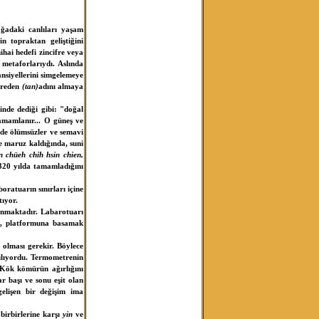
ğadaki canlıları yaşam
n topraktan geliştiğini
hai hedefi zincifre veya
 metaforlarıydı. Aslında
siyellerini simgelemeye
ifreden
(tan)
adını almaya
inde dediği gibi: "doğal
tamamlanır... O güneş ve
mede ölümsüzler ve semavi
e maruz kaldığında, suni
n chüeh chih hsin chien,
4320 yılda tamamladığını
ratuarın sınırları içine
ltıyor.
lanmaktadır. Labarotuarı
cmi, platformuna basamak
i olması gerekir. Böylece
ılıyordu. Termometrenin
 Kök kömürün ağırlığını
r başı ve sonu eşit olan
gelişen bir değişim ima
birbirlerine karşı
yin
ve