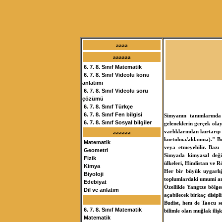
aaaa
aaaaaa
6. 7. 8. Sınıf Matematik
6. 7. 8. Sınıf Videolu konu
anlatımı
6. 7. 8. Sınıf Videolu soru
çözümü
6. 7. 8. Sınıf Türkçe
6. 7. 8. Sınıf Fen bilgisi
Simyanın tanımlarında
6. 7. 8. Sınıf Sosyal bilgiler
geleneklerin gerçek olay
varlıklarından kurtarıp 
aaaaaa
kurtulma/aklanma)." Bu 
Matematik
veya etmeyebilir. Bazı 
Geometri
Simyada kimyasal değiş
Fizik
ülkeleri, Hindistan ve R
Kimya
Her bir büyük uygarlığ
Biyoloji
toplumlardaki umumi an
Edebiyat
Özellikle Yangtze bölge
Dil ve anlatım
açabilecek birkaç disip
Budist, hem de Taocu se
6. 7. 8. Sınıf Matematik
bilimle olan muğlak ilişki
Matematik