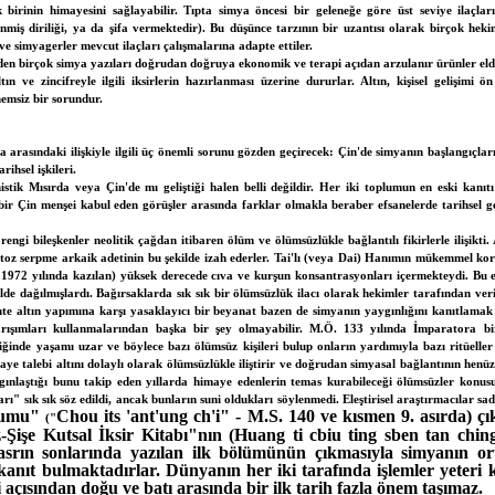
 birinin himayesini sağlayabilir. Tıpta simya öncesi bir geleneğe göre üst seviye ilaçlar
enmiş diriliği, ya da şifa vermektedir). Bu düşünce tarzının bir uzantısı olarak birçok heki
 ve simyagerler mevcut ilaçları çalışmalarına adapte ettiler.
en birçok simya yazıları doğrudan doğruya ekonomik ve terapi açıdan arzulanır ürünler el
ın ve zincifreyle ilgili iksirlerin hazırlanması üzerine dururlar. Altın, kişisel gelişimi 
önemsiz bir sorundur.
 arasındaki ilişkiyle ilgili üç önemli sorunu gözden geçirecek: Çin'de simyanın başlangıçlar
rihsel işkileri.
tik Mısırda veya Çin'de mı geliştiği halen belli değildir. Her iki toplumun en eski kanıtı 
in bir Çin menşei kabul eden görüşler arasında farklar olmakla beraber efsanelerde tarihsel 
rengi bileşkenler neolitik çağdan itibaren ölüm ve ölümsüzlükle bağlantılı fikirlerle ilişikt
ı toz serpme arkaik adetinin bu şekilde izah ederler. Tai'lı (veya Dai) Hanımın mükemmel k
e 1972 yılında kazılan) yüksek derecede cıva ve kurşun konsantrasyonları içermekteydi. Bu
lde dağılmışlardı. Bağırsaklarda sık sık bir ölümsüzlük ilacı olarak hekimler tarafından ver
hte altın yapımına karşı yasaklayıcı bir beyanat bazen de simyanın yaygınlığını kanıtlamak 
ışımları kullanmalarından başka bir şey olmayabilir. M.Ö. 133 yılında İmparatora bir
inde yaşamı uzar ve böylece bazı ölümsüz kişileri bulup onların yardımıyla bazı ritüelle
aye talebi altını dolaylı olarak ölümsüzlükle iliştirir ve doğrudan simyasal bağlantının henü
ınlaştığı bunu takip eden yıllarda himaye edenlerin temas kurabileceği ölümsüzler konusu
arı" sık sık söz edildi, ancak bunların suni oldukları söylenmedi. Eleştirisel araştırmacılar s
yumu"
Chou its 'ant'ung ch'i" - M.S. 140 ve kısmen 9. asırda) ç
("
-Şişe Kutsal İksir Kitabı"nın (Huang ti cbiu ting sben tan ch
asrın sonlarında yazılan ilk bölümünün çıkmasıyla simyanın ort
anıt bulmaktadırlar. Dünyanın her iki tarafında işlemler yeteri 
 açısından doğu ve batı arasında bir ilk tarih fazla önem taşımaz.