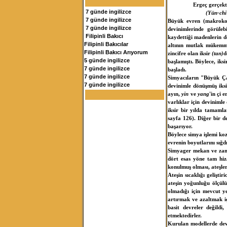
Ergeç gerçekt
7 günde ingilizce
(Yün-chi
7 günde ingilizce
Büyük evren (makrokoz
7 günde ingilizce
devinimlerinde görüleb
Filipinli Bakıcı
kaydettiği madenlerin d
Filipinli Bakıcılar
altının mutlak mükemmel
Filipinli Bakıcı Arıyorum
zincifre olan iksir
(tan)
d
5 günde ingilizce
başlamıştı. Böylece, ik
7 günde ingilizce
başladı.
7 günde ingilizce
Simyacıların "Büyük Çal
7 günde ingilizce
devinimle dönüşmüş iksi
ayın,
yin
ve
yang
'in çi 
varlıklar için deviniml
iksir bir yılda tamamla
sayfa 126). Diğer bir d
başarıyor.
Böylece simya işlemi ko
evrenin boyutlarını sığd
Simyager mekan ve zaman
dört esas yöne tam hiza
konulmuş olması, ateşle
Ateşin sıcaklığı gelişti
ateşin yoğunluğu ölçül
olmadığı için mevcut y
artırmak ve azaltmak iç
basit devreler değildi
etmektedirler.
Kurulan modellerde devi