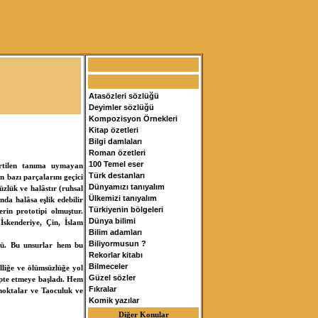
Atasözleri sözlüğü
Deyimler sözlüğü
Kompozisyon Örnekleri
Kitap özetleri
Bilgi damlaları
Roman özetleri
100 Temel eser
irtilen tanıma uymayan
Türk destanları
n bazı parçalarını geçici
Dünyamızı tanıyalım
üzlük ve halâstır (ruhsal
Ülkemizi tanıyalım
da halâsa eşlik edebilir
Türkiyenin bölgeleri
erin prototipi olmuştur.
Dünya bilimi
İskenderiye, Çin, İslam
Bilim adamları
Biliyormusun ?
ndü. Bu unsurlar hem bu
Rekorlar kitabı
Bilmeceler
lliğe ve ölümsüzlüğe yol
Güzel sözler
apte etmeye başladı. Hem
Fıkralar
 noktalar ve Taoculuk ve
Komik yazılar
Diğer Konular