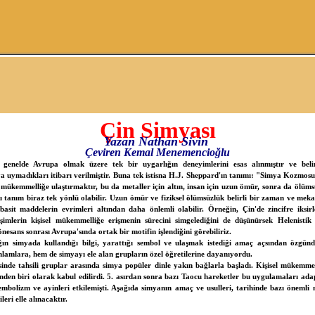
Çin Simyası
Yazan Nathan Sivin
Çeviren Kemal Menemencioğlu
 genelde Avrupa olmak üzere tek bir uygarlığın deneyimlerini esas alınmıştır ve bel
a uymadıkları itibarı verilmiştir. Buna tek istisna H.J. Sheppard'ın tanımı: "Simya Kozmosu
mükemmelliğe ulaştırmaktır, bu da metaller için altın, insan için uzun ömür, sonra da ölüms
tanım biraz tek yönlü olabilir. Uzun ömür ve fiziksel ölümsüzlük belirli bir zaman ve mekan
basit maddelerin evrimleri altından daha önlemli olabilir. Örneğin, Çin'de zincifre iksirl
imlerin kişisel mükemmelliğe erişmenin sürecini simgelediğini de düşünürsek Helenistik 
önesans sonrası Avrupa'sında ortak bir motifin işlendiğini görebiliriz.
ın simyada kullandığı bilgi, yarattığı sembol ve ulaşmak istediği amaç açsından özgü
lamlara, hem de simyayı ele alan grupların özel öğretilerine dayanıyordu.
sinde tahsili gruplar arasında simya popüler dinle yakın bağlarla başladı. Kişisel mükemme
linden biri olarak kabul edilirdi. 5. asırdan sonra bazı Taocu hareketler bu uygulamaları ad
mbolizm ve ayinleri etkilemişti. Aşağıda simyanın amaç ve usulleri, tarihinde bazı önemli
leri elle alınacaktır.