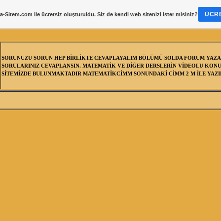
ÜCRE
a-Sitem.com
ile ücretsiz oluşturuldu. Siz de kendi web sitenizi ister misiniz?
SORUNUZU SORUN HEP BİRLİKTE CEVAPLAYALIM BÖLÜMÜ SOLDA FORUM YAZA
SORULARINIZ CEVAPLANSIN. MATEMATİK VE DİĞER DERSLERİN VİDEOLU KONU
SİTEMİZDE BULUNMAKTADIR MATEMATİKCİMM SONUNDAKİ CİMM 2 M İLE YAZIL