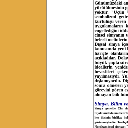
Günümüzdeki anlay
yürütülmesinin g
yoktur. "Üçün 
sembolizmi geti
kurtuluşu veren z
uygulamaların k
engellediğini id
cinsel simyanın t
belerli metinler
Dışsal simya iç
konusunda yeni b
hariçte olanları
açıkladılar. Dol
büyük çapta sürd
ideallerin yenid
heveslileri çe
yayılmasıydı. Yu
dışlamıyordu. Diğ
sonra ölmeleri y
görevini gören e
almayan laik hü
Simya, Bilim v
Simya genelde Çin sim
faydalandıklarını belirt
her ikisinin birlikte k
göstermişlerdir. Tarih
Needham içsel simyayı 