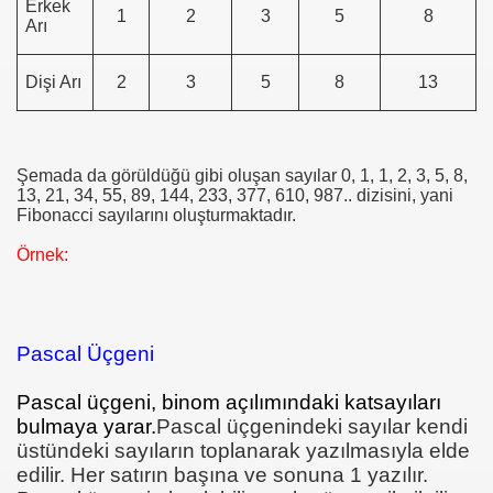
Erkek
1
2
3
5
8
Arı
Dişi Arı
2
3
5
8
13
Şemada da görüldüğü gibi oluşan sayılar 0, 1, 1, 2, 3, 5, 8,
13, 21, 34, 55, 89, 144, 233, 377, 610, 987.. dizisini, yani
Fibonacci sayılarını oluşturmaktadır.
Örnek:
Pascal Üçgeni
Pascal üçgeni
, binom açılımındaki katsayıları
bulmaya yarar.
Pascal üçgenindeki sayılar kendi
evleri
üstündeki sayıların toplanarak yazılmasıyla elde
edilir. Her satırın başına ve sonuna 1 yazılır.