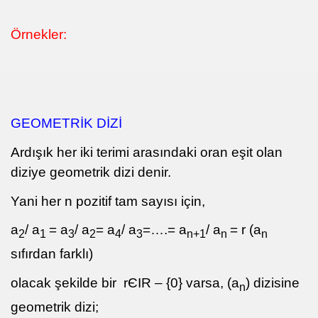
Örnekler:
GEOMETRİK DİZİ
Ardışık her iki terimi arasındaki oran eşit olan
diziye geometrik dizi denir.
Yani her n pozitif tam sayısı için,
 Rızık ve Zenginlik İçin
a
/ a
= a
/ a
= a
/ a
=….= a
/ a
= r (a
2
1
3
2
4
3
n+1
n
n
sıfırdan farklı)
olacak şekilde bir
rЄIR – {0} varsa, (a
) dizisine
n
geometrik dizi;