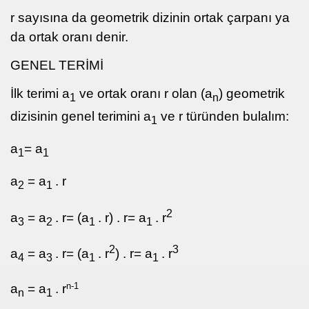
r sayısına da geometrik dizinin ortak çarpanı ya
da ortak oranı denir.
GENEL TERİMİ
İlk terimi a
ve ortak oranı r olan (a
) geometrik
1
n
dizisinin genel terimini a
ve r türünden bulalım:
1
a
= a
1
1
a
= a
. r
2
1
2
a
= a
. r= (a
. r) . r= a
. r
3
2
1
1
2
3
a
= a
. r= (a
. r
) . r= a
. r
4
3
1
1
n-1
a
= a
. r
n
1