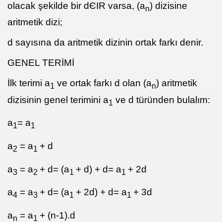
olacak şekilde bir dЄIR varsa, (a
) dizisine
n
aritmetik dizi;
d sayısına da aritmetik dizinin ortak farkı denir.
GENEL TERİMİ
İlk terimi a
ve ortak farkı d olan (a
) aritmetik
1
n
dizisinin genel terimini a
ve d türünden bulalım:
1
a
= a
1
1
a
= a
+ d
2
1
a
= a
+ d= (a
+ d) + d= a
+ 2d
3
2
1
1
a
= a
+ d= (a
+ 2d) + d= a
+ 3d
4
3
1
1
a
= a
+ (n-1).d
n
1