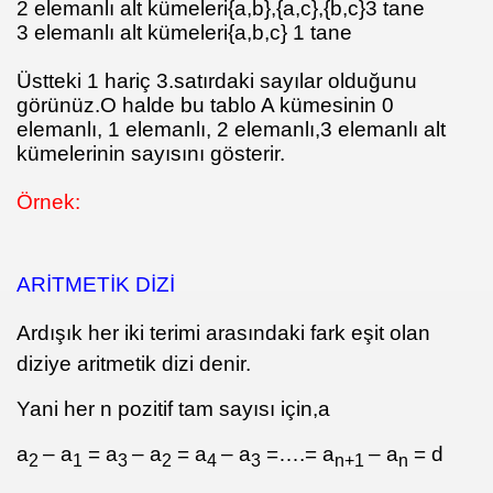
2 elemanlı alt kümeleri{a,b},{a,c},{b,c}3 tane
3 elemanlı alt kümeleri{a,b,c} 1 tane
Üstteki 1 hariç 3.satırdaki sayılar olduğunu
görünüz.O halde bu tablo A kümesinin 0
elemanlı, 1 elemanlı, 2 elemanlı,3 elemanlı alt
kümelerinin sayısını gösterir.
Örnek:
ARİTMETİK DİZİ
Ardışık her iki terimi arasındaki fark eşit olan
diziye aritmetik dizi denir.
Yani her n pozitif tam sayısı için,a
a
– a
= a
– a
= a
– a
=….= a
– a
= d
2
1
3
2
4
3
n+1
n