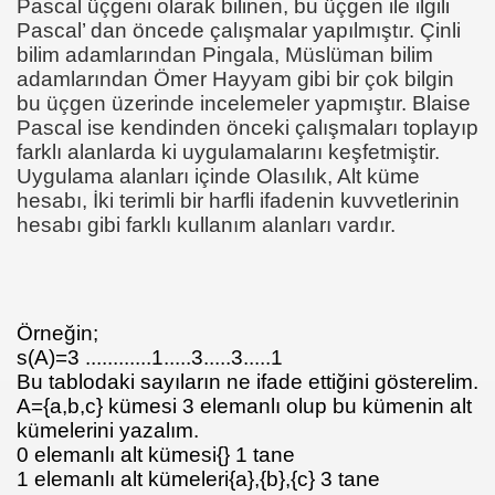
Pascal üçgeni olarak bilinen, bu üçgen ile ilgili
Pascal’ dan öncede çalışmalar yapılmıştır. Çinli
ğı
bilim adamlarından Pingala, Müslüman bilim
adamlarından Ömer Hayyam gibi bir çok bilgin
bu üçgen üzerinde incelemeler yapmıştır. Blaise
Pascal ise kendinden önceki çalışmaları toplayıp
farklı alanlarda ki uygulamalarını keşfetmiştir.
Uygulama alanları içinde Olasılık, Alt küme
hesabı, İki terimli bir harfli ifadenin kuvvetlerinin
hesabı gibi farklı kullanım alanları vardır.
Örneğin;
s(A)=3 ............1.....3.....3.....1
Bu tablodaki sayıların ne ifade ettiğini gösterelim.
A={a,b,c} kümesi 3 elemanlı olup bu kümenin alt
kümelerini yazalım.
0 elemanlı alt kümesi{} 1 tane
1 elemanlı alt kümeleri{a},{b},{c} 3 tane